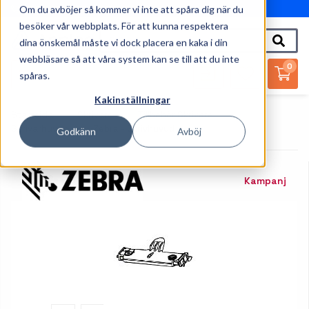
Om du avböjer så kommer vi inte att spåra dig när du
010-162 61 95
besöker vår webbplats. För att kunna respektera
dina önskemål måste vi dock placera en kaka i din
webbläsare så att våra system kan se till att du inte
0
spåras.
Kakinställningar
Startsida
Skrivare
Tillbehör Skrivare
Skrivarhuvud
Zebra - Skrivhuvud
Godkänn
Avböj
Kampanj