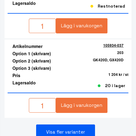
Lagersaldo
Restnoterad
Lägg i varukorgen
105934-037
Artikelnummer
203
Option 1 (skrivare)
GK420D, GX420D
Option 2 (skrivare)
Option 3 (skrivare)
1 204 kr
/ st
Pris
Lagersaldo
20 i lager
Lägg i varukorgen
Visa fler varianter