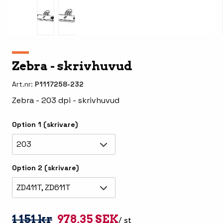
Zebra - skrivhuvud
Art.nr:
P1117258-232
Zebra - 203 dpi - skrivhuvud
Option 1 (skrivare)
203
Option 2 (skrivare)
ZD411T, ZD611T
1 151 kr
978,35 SEK
/ st