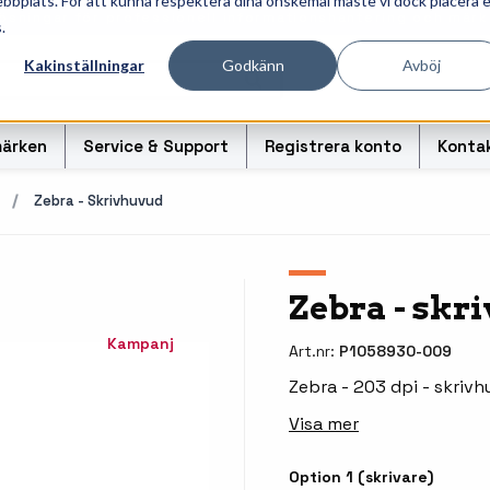
ebbplats. För att kunna respektera dina önskemål måste vi dock placera 
ösningar för professionell informationshantering och märk
.
Kakinställningar
Godkänn
Avböj
ärken
Service & Support
Registrera konto
Konta
Zebra - Skrivhuvud
r
Handhållna streckkodsläsare
Handda
Zebra - skr
odsoriginal
Bordsskanners
Tablet
Kampanj
Art.nr:
P1058930-009
Fingerskanners
Weara
Zebra - 203 dpi - skriv
Visa mer
rullar för
Streckkodsverifierare
Tillbe
Tillbehör streckkodsläsare
Tillbeh
Option 1 (skrivare)