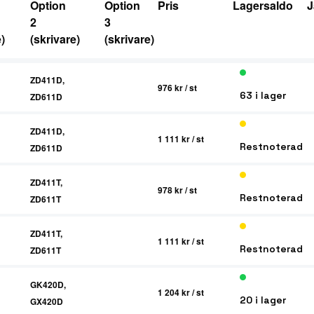
Option
Option
Pris
Lagersaldo
J
2
3
)
(skrivare)
(skrivare)
ZD411D,
976 kr
/ st
63 i lager
ZD611D
ZD411D,
1 111 kr
/ st
Restnoterad
ZD611D
ZD411T,
978 kr
/ st
Restnoterad
ZD611T
ZD411T,
1 111 kr
/ st
Restnoterad
ZD611T
GK420D,
1 204 kr
/ st
20 i lager
GX420D