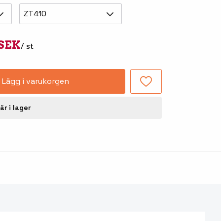
ZT410
Tillbehör truckdatorer
och pekskärmar
 SEK
/ st
Lägg i varukorgen
är i lager
-handdatorer
Besökssystem
-
kodsläsare
WMS - Lagersystem
-etiketter
Seagull Scientific
BarTender
-färgband
Loftware NiceLabel