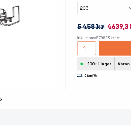
llbehör
203
åleskrivare
5 458 kr
4639,3
Inkl. moms
5799,13 kr
/ st
100+ i lager
Varan 
Jämför
stationer
Etikettprogram
Outlet
Mobile Device Management
Outlet
streck
o
Paketlösningar
Outlet
ioner
Tillbehör etikettprogram
Outlet