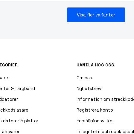
Visa fler varianter
EGORIER
HANDLA HOS OSS
vare
Om oss
etter & färgband
Nyhetsbrev
ddatorer
Information om streckkod
eckkodsläsare
Registrera konto
kdatorer & plattor
Försäljningsvillkor
gramvaror
Integritets och cookiespol