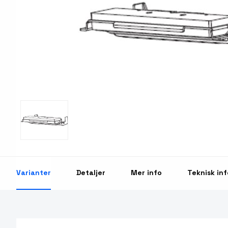
Print & Apply
Etiketthållare och ti
Laseretikett på A4-ark
Kringutrustning
Förbrukning bläckstr
Tillbehör skrivare
Varningsetiketter
RFID Handdatorer
Batteridrivna arbets
RFID Skrivare
NB-serien
Varianter
Detaljer
Mer info
Teknisk inf
RFID Etiketter
PC-serien
Fasta RFID Läsare
Tillbehör arbetsstat
RFID antenner