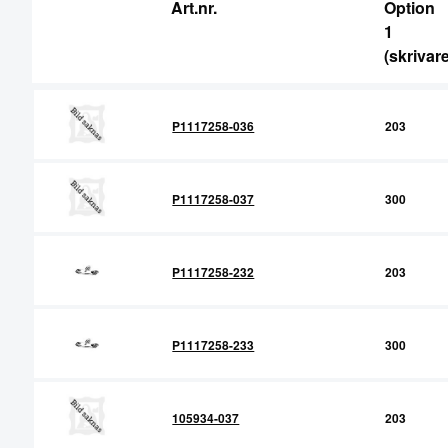
Art.nr.
Option
RFID Streckkodsläsare
1
(skrivare
P1117258-036
203
P1117258-037
300
P1117258-232
203
P1117258-233
300
105934-037
203