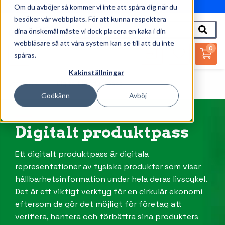
Om du avböjer så kommer vi inte att spåra dig när du
010-162 61 95
besöker vår webbplats. För att kunna respektera
dina önskemål måste vi dock placera en kaka i din
webbläsare så att våra system kan se till att du inte
0
spåras.
Kakinställningar
Startsida
Digitalt Produktpass
Godkänn
Avböj
Digitalt produktpass
Ett digitalt produktpass är digitala
representationer av fysiska produkter som visar
hållbarhetsinformation under hela deras livscykel.
Det är ett viktigt verktyg för en cirkulär ekonomi
eftersom de gör det möjligt för företag att
verifiera, hantera och förbättra sina produkters