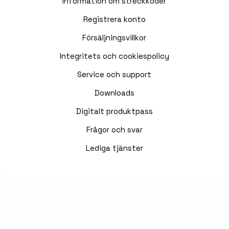
Information om streckkoder
Registrera konto
Försäljningsvillkor
Integritets och cookiespolicy
Service och support
Downloads
Digitalt produktpass
Frågor och svar
Lediga tjänster
KONTAKTA OSS
☎ +46 10 162 61 95
✉
Mejla oss