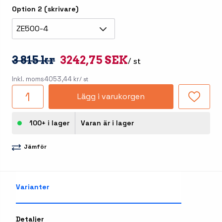
Option 2 (skrivare)
ZE500-4
3 815 kr
3242,75 SEK
/ st
Inkl. moms
4053,44 kr
/ st
Lägg i varukorgen
100+ i lager
Varan är i lager
Jämför
Varianter
Detaljer