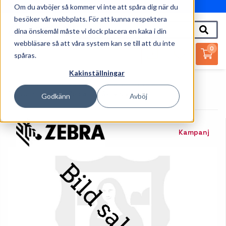
Om du avböjer så kommer vi inte att spåra dig när du
010-162 61 95
besöker vår webbplats. För att kunna respektera
dina önskemål måste vi dock placera en kaka i din
webbläsare så att våra system kan se till att du inte
0
spåras.
Kakinställningar
Startsida
Skrivare
Tillbehör Skrivare
Skrivarhuvud
Zebra - 1 - Skrivhuvud
Godkänn
Avböj
Kampanj