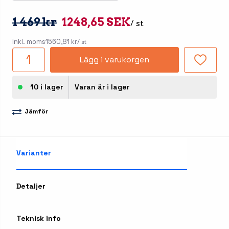
1 469 kr
1248,65 SEK
/ st
Inkl. moms
1560,81 kr
/ st
Lägg i varukorgen
10 i lager
Varan är i lager
Jämför
Varianter
Detaljer
Teknisk info