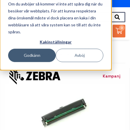
Om du avböjer så kommer vi inte att spåra dig när du
010-162 61 95
besöker vår webbplats. För att kunna respektera
dina önskemål måste vi dock placera en kaka i din
webbläsare så att våra system kan se till att du inte
0
spåras.
Kakinställningar
Startsida
Skrivare
Tillbehör Skrivare
Skrivarhuvud
Zebra - Skrivhuvud
Godkänn
Avböj
Kampanj