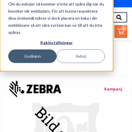
Om du avböjer så kommer vi inte att spåra dig när du
010-162 61 95
besöker vår webbplats. För att kunna respektera
dina önskemål måste vi dock placera en kaka i din
webbläsare så att våra system kan se till att du inte
0
spåras.
Kakinställningar
Startsida
Skrivare
Tillbehör Skrivare
Skrivarhuvud
Godkänn
Avböj
Zebra Print Head, 12 Dots/mm (300 Dpi) Fits For: ZD420d,
ZD620d
Kampanj