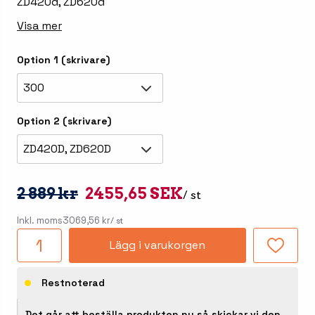
ZD420d, ZD620d
Visa mer
Option 1 (skrivare)
300
Option 2 (skrivare)
ZD420D, ZD620D
2 889 kr
2455,65 SEK
/ st
Inkl. moms
3069,56 kr
/ st
Lägg i varukorgen
Restnoterad
Det går att beställa produkten nu så skickar vi den