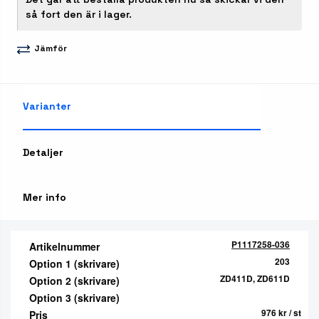
så fort den är i lager.
Jämför
Varianter
Detaljer
Mer info
P1117258-036
Artikelnummer
203
Option 1 (skrivare)
ZD411D, ZD611D
Option 2 (skrivare)
Option 3 (skrivare)
976 kr
/ st
Pris