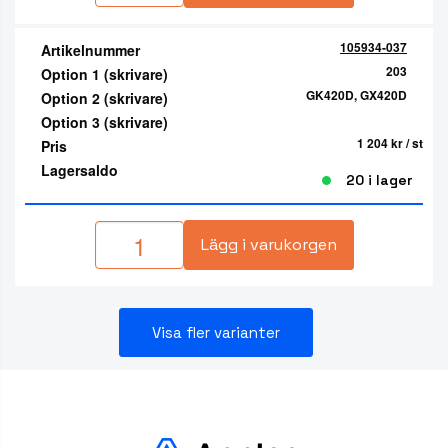
105934-037
Artikelnummer
203
Option 1 (skrivare)
GK420D, GX420D
Option 2 (skrivare)
Option 3 (skrivare)
1 204 kr
/ st
Pris
Lagersaldo
20 i lager
Lägg i varukorgen
Visa fler varianter