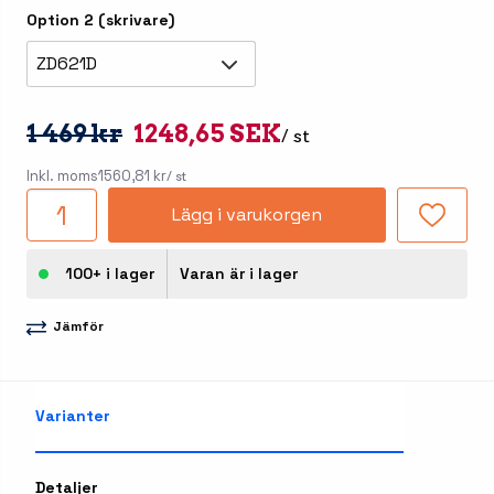
Option 2 (skrivare)
ZD621D
1 469 kr
1248,65 SEK
/ st
Inkl. moms
1560,81 kr
/ st
Lägg i varukorgen
100+ i lager
Varan är i lager
Jämför
Varianter
Detaljer