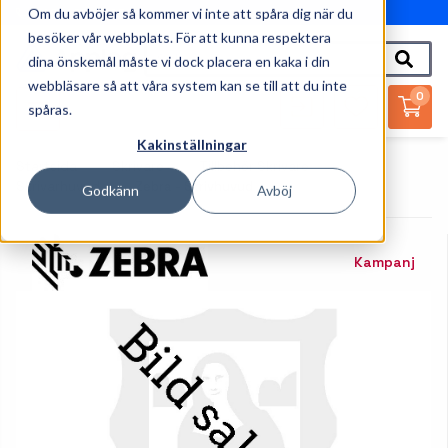
Om du avböjer så kommer vi inte att spåra dig när du
010-162 61 95
besöker vår webbplats. För att kunna respektera
dina önskemål måste vi dock placera en kaka i din
webbläsare så att våra system kan se till att du inte
0
spåras.
Kakinställningar
Startsida
Skrivare
Tillbehör Skrivare
Skrivarhuvud
Zebra - Skrivhuvud
Godkänn
Avböj
Kampanj