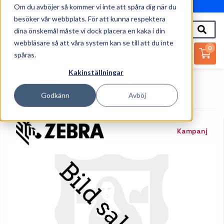
Om du avböjer så kommer vi inte att spåra dig när du
010-162 61 95
besöker vår webbplats. För att kunna respektera
dina önskemål måste vi dock placera en kaka i din
webbläsare så att våra system kan se till att du inte
0
spåras.
Kakinställningar
Startsida
Skrivare
Tillbehör Skrivare
Skrivarhuvud
Zebra - 1 - Skrivhuvud
Godkänn
Avböj
Kampanj