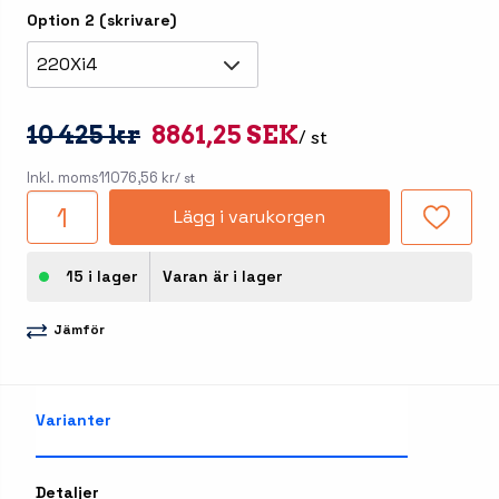
Option 2 (skrivare)
220Xi4
10 425 kr
8861,25 SEK
/ st
Inkl. moms
11076,56 kr
/ st
Lägg i varukorgen
15 i lager
Varan är i lager
Jämför
Varianter
Detaljer