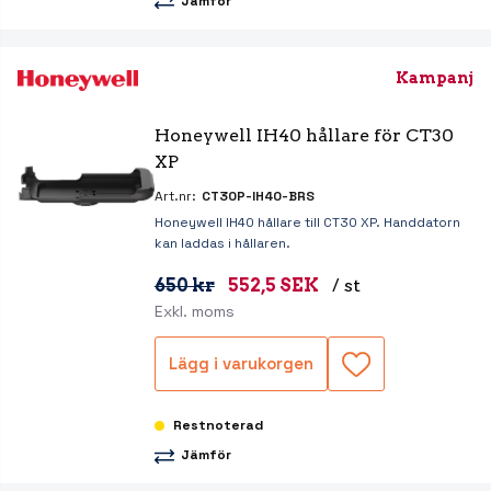
Jämför
Kampanj
Honeywell IH40 hållare för CT30 
XP
Art.nr:
CT30P-IH40-BRS
Honeywell IH40 hållare till CT30 XP. Handdatorn
kan laddas i hållaren.
650 kr
552,5 SEK
/ st
Exkl. moms
Lägg i varukorgen
Restnoterad
Jämför