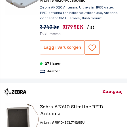
Art.nr:
AN520-FCL60011EU
Zebra AN520 Antenna; Ultra-slim IP68-rated
RFID antenna for indoor/outdoor use, Antenna
connector SMA Female, flush mount
3 740 kr
3179 SEK
/ st
Exkl. moms
Lägg i varukorgen
27 i lager
Jämför
Kampanj
Zebra AN610 Slimline RFID 
Antenna
Art.nr:
AN610-SCL71128EU