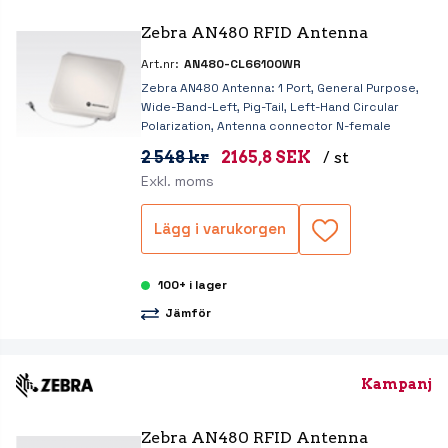
Zebra AN480 RFID Antenna
Art.nr:
AN480-CL66100WR
Zebra AN480 Antenna: 1 Port, General Purpose,
Wide-Band-Left, Pig-Tail, Left-Hand Circular
Polarization, Antenna connector N-female
2 548 kr
2165,8 SEK
/ st
Exkl. moms
Lägg i varukorgen
100+ i lager
Jämför
Kampanj
Zebra AN480 RFID Antenna