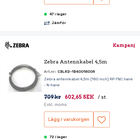
47 i lager
Jämför
Kampanj
Zebra Antennkabel 4,5m
Art.nr:
CBLRD-1B4001800R
Zebra antennkabel 4,5m (180 inch) RP-TNC hane
- N-hane
709 kr
602,65 SEK
/ st
Exkl. moms
Lägg i varukorgen
72 i lager