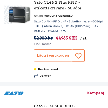
Sato CL4NX Plus RFID - 
etikettskrivare - 609dpi
Art.nr:
WWCLP372ZWAREU
Sato CL4NX - RFID UHF - Etikettskrivare - 609dpi
- RTC (intern klocka) - WLAN (802.11ac) - LAN -
USB 2.0 - RS232 - NFC
52 900 kr
44965 SEK
/ st
Exkl. moms
Lägg i varukorgen
Restnoterad
Jämför
Kampanj
Sato CT408LX RFID - 