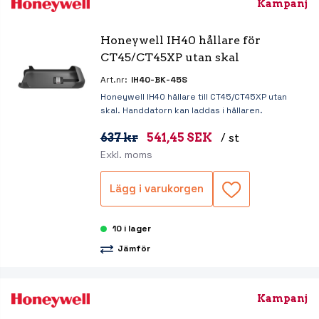
Kampanj
Honeywell IH40 hållare för 
CT45/CT45XP utan skal
Art.nr:
IH40-BK-45S
Honeywell IH40 hållare till CT45/CT45XP utan
skal. Handdatorn kan laddas i hållaren.
637 kr
541,45 SEK
/ st
Exkl. moms
Lägg i varukorgen
10 i lager
Jämför
Kampanj