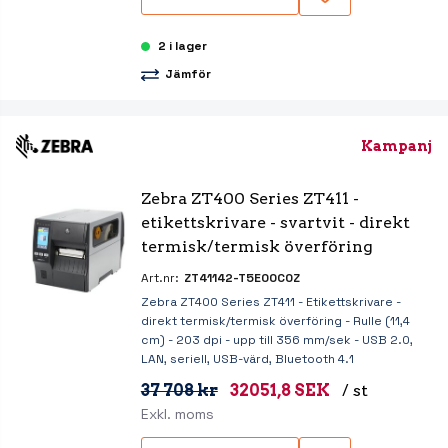
2 i lager
Jämför
Kampanj
Zebra ZT400 Series ZT411 - 
etikettskrivare - svartvit - direkt 
termisk/termisk överföring
Art.nr:
ZT41142-T5E00C0Z
Zebra ZT400 Series ZT411 - Etikettskrivare -
direkt termisk/termisk överföring - Rulle (11,4
cm) - 203 dpi - upp till 356 mm/sek - USB 2.0,
LAN, seriell, USB-värd, Bluetooth 4.1
37 708 kr
32051,8 SEK
/ st
Exkl. moms