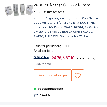
2000 etikett (er) - 25 x 15 mm
Art.nr:
ZIPRD3016013
Zebra - Polypropylen (PP) - matt - 25 x 15 mm
2000 etikett (er) (2 rulle/rullar x 1000) RFID-
etiketter - för Zebra GX420, R2844; GK Series
GK420; G-Series GC420; GX Series GX420,
GX430; TLP 38XX. Bobinstorlek:76,2mm
Etiketter per kartong: 1000
Antal per fp: 2
2 916 kr
2478,6 SEK
/ kartong
Exkl. moms
Lägg i varukorgen
beställningsvara
Jämför