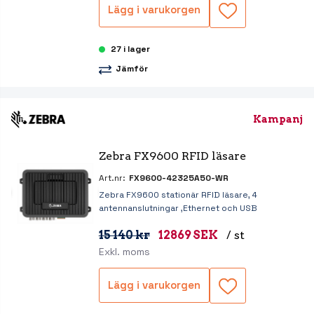
Lägg i varukorgen
27 i lager
Jämför
Kampanj
Zebra FX9600 RFID läsare
Art.nr:
FX9600-42325A50-WR
Zebra FX9600 stationär RFID läsare, 4
antennanslutningar ,Ethernet och USB
15 140 kr
12869 SEK
/ st
Exkl. moms
Lägg i varukorgen