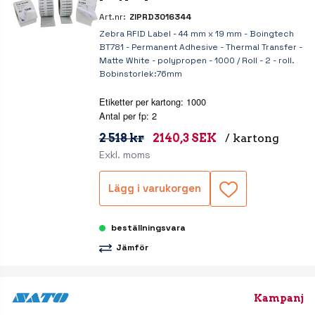
Art.nr:
ZIPRD3016344
Zebra RFID Label - 44 mm x 19 mm - Boingtech
BT781 - Permanent Adhesive - Thermal Transfer -
Matte White - polypropen - 1000 / Roll - 2 - roll.
Bobinstorlek:76mm
Etiketter per kartong: 1000
Antal per fp: 2
2 518 kr
2140,3 SEK
/ kartong
Exkl. moms
Lägg i varukorgen
beställningsvara
Jämför
Kampanj