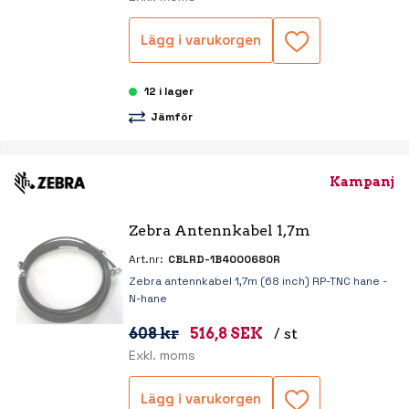
Lägg i varukorgen
12 i lager
Jämför
Kampanj
Zebra Antennkabel 1,7m
Art.nr:
CBLRD-1B4000680R
Zebra antennkabel 1,7m (68 inch) RP-TNC hane -
N-hane
608 kr
516,8 SEK
/ st
Exkl. moms
Lägg i varukorgen