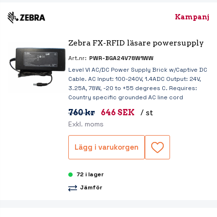
Kampanj
Zebra FX-RFID läsare powersupply
Art.nr:
PWR-BGA24V78W1WW
Level VI AC/DC Power Supply Brick w/Captive DC
Cable. AC Input: 100-240V, 1.4ADC Output: 24V,
3.25A, 78W, -20 to +55 degrees C. Requires:
Country specific grounded AC line cord
760 kr
646 SEK
/ st
Exkl. moms
Lägg i varukorgen
72 i lager
Jämför