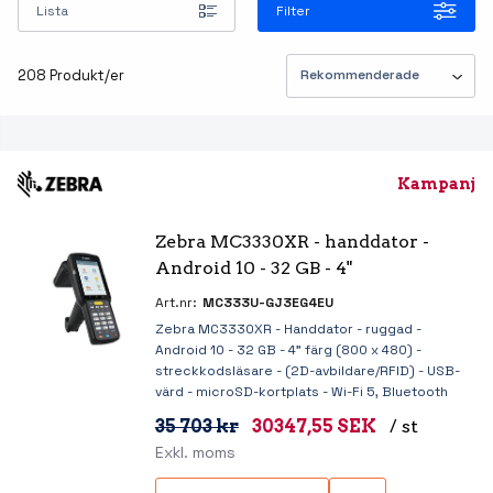
Lista
Filter
208 Produkt/er
Kampanj
Zebra MC3330XR - handdator - 
Android 10 - 32 GB - 4"
Art.nr:
MC333U-GJ3EG4EU
Zebra MC3330XR - Handdator - ruggad -
Android 10 - 32 GB - 4" färg (800 x 480) -
streckkodsläsare - (2D-avbildare/RFID) - USB-
värd - microSD-kortplats - Wi-Fi 5, Bluetooth
35 703 kr
30347,55 SEK
/ st
Exkl. moms