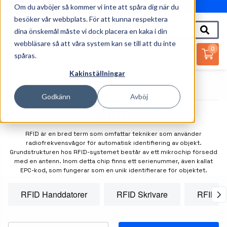
Om du avböjer så kommer vi inte att spåra dig när du
010-162 61 95
besöker vår webbplats. För att kunna respektera
dina önskemål måste vi dock placera en kaka i din
webbläsare så att våra system kan se till att du inte
0
spåras.
Kakinställningar
Startsida
RFID
Godkänn
Avböj
RFID
RFID är en bred term som omfattar tekniker som använder
radiofrekvensvågor för automatisk identifiering av objekt.
Grundstrukturen hos RFID-systemet består av ett mikrochip försedd
med en antenn. Inom detta chip finns ett serienummer, även kallat
EPC-kod, som fungerar som en unik identifierare för objektet.
RFID Handdatorer
RFID Skrivare
RFID Eti