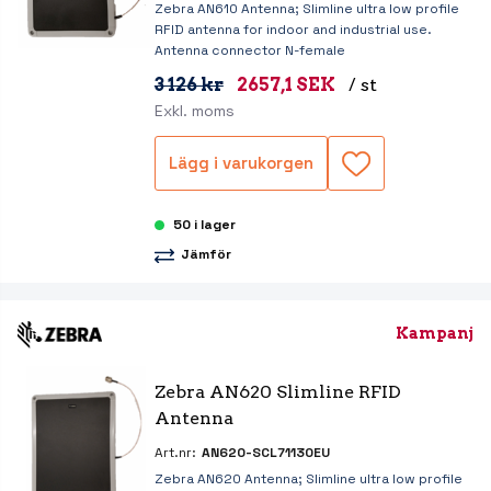
Zebra AN610 Antenna; Slimline ultra low profile
RFID antenna for indoor and industrial use.
Antenna connector N-female
3 126 kr
2657,1 SEK
/ st
Exkl. moms
Lägg i varukorgen
50 i lager
Jämför
Kampanj
Zebra AN620 Slimline RFID 
Antenna
Art.nr:
AN620-SCL71130EU
Zebra AN620 Antenna; Slimline ultra low profile