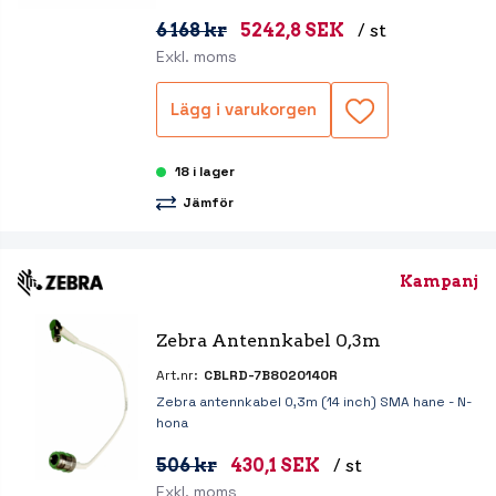
6 168 kr
5242,8 SEK
/ st
Exkl. moms
Lägg i varukorgen
18 i lager
Jämför
Kampanj
Zebra Antennkabel 0,3m
Art.nr:
CBLRD-7B8020140R
Zebra antennkabel 0,3m (14 inch) SMA hane - N-
hona
506 kr
430,1 SEK
/ st
Exkl. moms