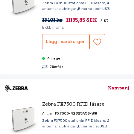
Zebra FX7500 stationär RFID läsare, 4
antennanslutningar ,Ethernet och USB
13 101 kr
11135,85 SEK
/ st
Exkl. moms
Lägg i varukorgen
4 i lager
Jämför
Kampanj
Zebra FX7500 RFID läsare
Art.nr:
FX7500-42325A56-WR
Zebra FX7500 stationär RFID läsare, 2
antennanslutningar ,Ethernet, ej USB