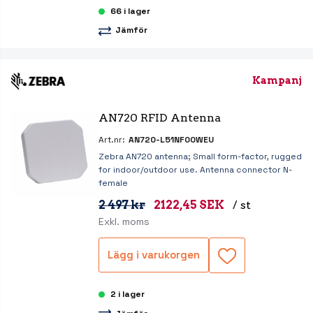
66 i lager
Jämför
Kampanj
AN720 RFID Antenna
Art.nr:
AN720-L51NF00WEU
Zebra AN720 antenna; Small form-factor, rugged
for indoor/outdoor use. Antenna connector N-
female
2 497 kr
2122,45 SEK
/ st
Exkl. moms
Lägg i varukorgen
2 i lager