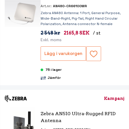
Art.nr:
AN480-CR66100WR
Zebra AN480 Antenna: 1 Port, General Purpose,
Wide-Band-Right, Pig-Tail, Right Hand Circular
Polarization, Antenna connector N-female
2 548 kr
2165,8 SEK
/ st
Exkl. moms
Lägg i varukorgen
75 i lager
Jämför
Kampanj
Zebra AN510 Ultra-Rugged RFID 
Antenna