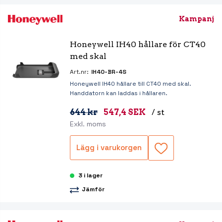
Kampanj
Honeywell IH40 hållare för CT40 
med skal
Art.nr:
IH40-BR-4S
Honeywell IH40 hållare till CT40 med skal.
Handdatorn kan laddas i hållaren.
644 kr
547,4 SEK
/ st
Exkl. moms
Lägg i varukorgen
3 i lager
Jämför