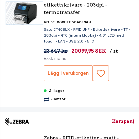
etikettskrivare - 203dpi - 
termotransfer
Art.nr:
WWCT03242ZNAR
Sato CT408LX - RFID UHF - Etikettskrivare - TT -
203dpi - RTC (intern klocka) - 4,3" LCD med
touch - LAN - USB 2.0 - NFC
23 647 kr
20099,95 SEK
/ st
Exkl. moms
Lägg i varukorgen
2 i lager
Jämför
Kampanj
Zebra - RFID-etiketter - matt - 