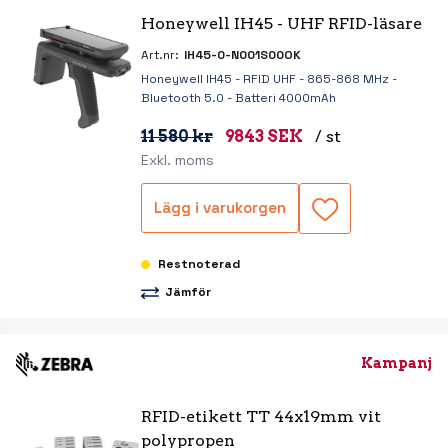
Honeywell IH45 - UHF RFID-läsare
Art.nr:
IH45-0-N001S00OK
Honeywell IH45 - RFID UHF - 865-868 MHz -
Bluetooth 5.0 - Batteri 4000mAh
11 580 kr
9843 SEK
/ st
Exkl. moms
Lägg i varukorgen
Restnoterad
Jämför
Kampanj
RFID-etikett TT 44x19mm vit 
polypropen