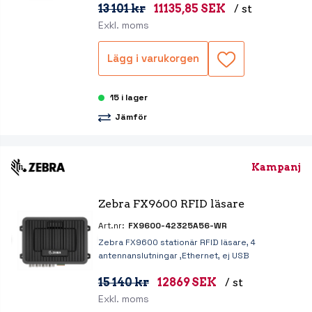
13 101 kr
11135,85 SEK
/ st
Exkl. moms
Lägg i varukorgen
15 i lager
Jämför
Kampanj
Zebra FX9600 RFID läsare
Art.nr:
FX9600-42325A56-WR
Zebra FX9600 stationär RFID läsare, 4
antennanslutningar ,Ethernet, ej USB
15 140 kr
12869 SEK
/ st
Exkl. moms