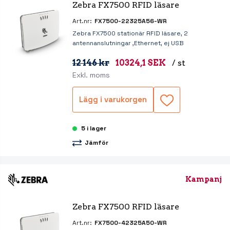
Zebra FX7500 RFID läsare
Art.nr:
FX7500-22325A56-WR
Zebra FX7500 stationär RFID läsare, 2
antennanslutningar ,Ethernet, ej USB
12 146 kr
10324,1 SEK
/ st
Exkl. moms
Lägg i varukorgen
5 i lager
Jämför
Kampanj
Zebra FX7500 RFID läsare
Art.nr:
FX7500-42325A50-WR