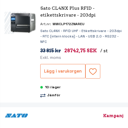
Sato CL4NX Plus RFID - 
etikettskrivare - 203dpi
Art.nr:
WWCLP172ZNAREU
Sato CL4NX - RFID UHF - Etikettskrivare - 203dpi
- RTC (intern klocka) - LAN - USB 2.0 - RS232 -
NFC
33 815 kr
28742,75 SEK
/ st
Exkl. moms
Lägg i varukorgen
10 i lager
Jämför
Kampanj