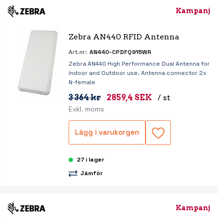
Kampanj
Zebra AN440 RFID Antenna
Art.nr:
AN440-CPDFQ915WR
Zebra AN440 High Performance Dual Antenna for
Indoor and Outdoor use. Antenna connector 2x
N-female
3 364 kr
2859,4 SEK
/ st
Exkl. moms
Lägg i varukorgen
27 i lager
Jämför
Kampanj