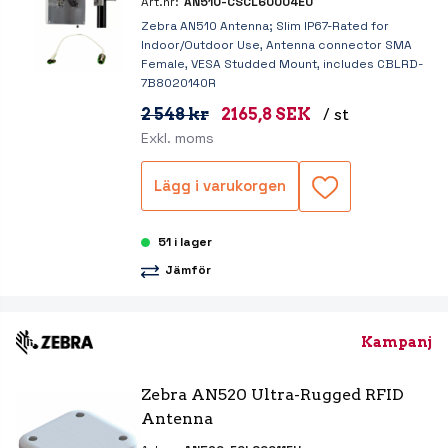
Art.nr:
AN510-CSCL60004EU
Zebra AN510 Antenna; Slim IP67-Rated for
Indoor/Outdoor Use, Antenna connector SMA
Female, VESA Studded Mount, includes CBLRD-
7B8020140R
2 548 kr
2165,8 SEK
/ st
Exkl. moms
Lägg i varukorgen
51 i lager
Jämför
Kampanj
Zebra AN520 Ultra-Rugged RFID 
Antenna