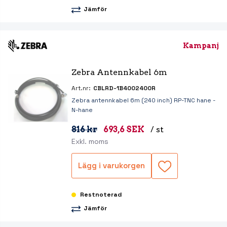
Jämför
Kampanj
Zebra Antennkabel 6m
Art.nr:
CBLRD-1B4002400R
Zebra antennkabel 6m (240 inch) RP-TNC hane -
N-hane
816 kr
693,6 SEK
/ st
Exkl. moms
Lägg i varukorgen
Restnoterad
Jämför