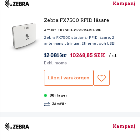
Kampanj
Zebra FX7500 RFID läsare
Art.nr:
FX7500-22325A50-WR
Zebra FX7500 stationär RFID läsare, 2
antennanslutningar ,Ethernet och USB
12 081 kr
10268,85 SEK
/ st
Exkl. moms
Lägg i varukorgen
36 i lager
Jämför
Kampanj