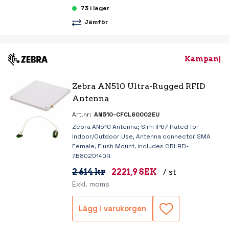
73 i lager
Jämför
Kampanj
Zebra AN510 Ultra-Rugged RFID 
Antenna
Art.nr:
AN510-CFCL60002EU
Zebra AN510 Antenna; Slim IP67-Rated for
Indoor/Outdoor Use, Antenna connector SMA
Female, Flush Mount, includes CBLRD-
7B8020140R
2 614 kr
2221,9 SEK
/ st
Exkl. moms
Lägg i varukorgen