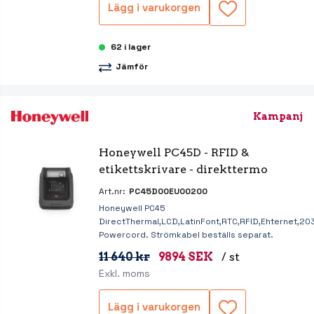
Lägg i varukorgen
62 i lager
Jämför
Kampanj
Honeywell PC45D - RFID & 
etikettskrivare - direkttermo
Art.nr:
PC45D00EU00200
Honeywell PC45
DirectThermal,LCD,LatinFont,RTC,RFID,Ehternet,20
Powercord. Strömkabel beställs separat.
11 640 kr
9894 SEK
/ st
Exkl. moms
Lägg i varukorgen