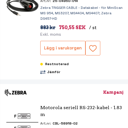
Art.nr:
25-04950-01R
Zebra TRIGGER CABLE - Datakabel - för MiniScan
MS 954, MS3207, MS4404, MS4407; Zebra
DS457-HD
883 kr
750,55 SEK
/ st
Exkl. moms
Lägg i varukorgen
Restnoterad
Jämför
Kampanj
Motorola seriell RS-232-kabel - 1.83 
m
Art.nr:
CBL-58918-02