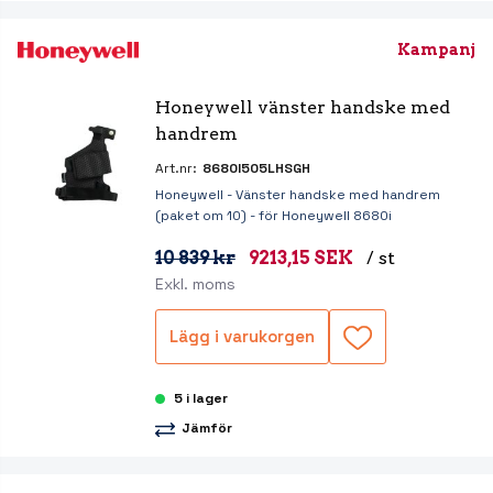
Kampanj
Honeywell vänster handske med 
handrem
Art.nr:
8680I505LHSGH
Honeywell - Vänster handske med handrem
(paket om 10) - för Honeywell 8680i
10 839 kr
9213,15 SEK
/ st
Exkl. moms
Lägg i varukorgen
5 i lager
Jämför