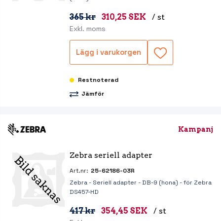
365 kr
310,25 SEK
/ st
Exkl. moms
Lägg i varukorgen
Restnoterad
Jämför
Kampanj
Zebra seriell adapter
Art.nr:
25-62186-03R
Zebra - Seriell adapter - DB-9 (hona) - för Zebra
DS457-HD
417 kr
354,45 SEK
/ st