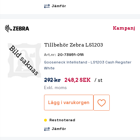
Jämför
Kampanj
Tillbehör Zebra LS1203
Art.nr:
20-73951-01R
Gooseneck Intellistand - LS1203 Cash Register
White
292 kr
248,2 SEK
/ st
Exkl. moms
Lägg i varukorgen
Restnoterad
Jämför