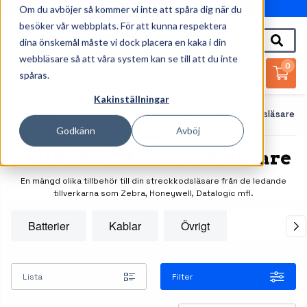
Om du avböjer så kommer vi inte att spåra dig när du
010-162 61 95
besöker vår webbplats. För att kunna respektera
dina önskemål måste vi dock placera en kaka i din
webbläsare så att våra system kan se till att du inte
0
spåras.
Kakinställningar
Startsida
Streckkodsläsare
Tillbehör Streckkodsläsare
Godkänn
Avböj
Tillbehör streckkodsläsare
En mängd olika tillbehör till din streckkodsläsare från de ledande
tillverkarna som Zebra, Honeywell, Datalogic mfl.
Batterier
Kablar
Övrigt
Lista
Filter