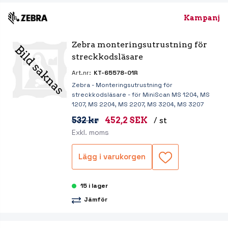
Kampanj
Zebra monteringsutrustning för 
streckkodsläsare
Art.nr:
KT-65578-01R
Zebra - Monteringsutrustning för
streckkodsläsare - för MiniScan MS 1204, MS
1207, MS 2204, MS 2207, MS 3204, MS 3207
532 kr
452,2 SEK
/ st
Exkl. moms
Lägg i varukorgen
15 i lager
Jämför