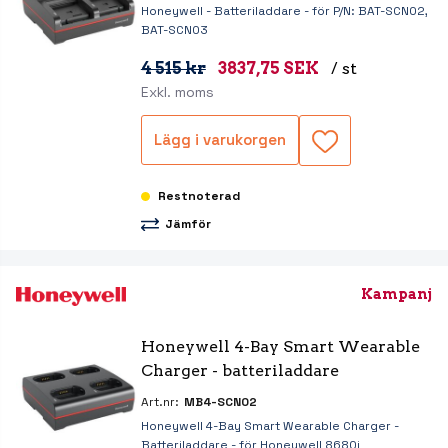
Honeywell - Batteriladdare - för P/N: BAT-SCN02,
BAT-SCN03
4 515 kr
3837,75 SEK
/ st
Exkl. moms
Lägg i varukorgen
Restnoterad
Jämför
Kampanj
Honeywell 4-Bay Smart Wearable 
Charger - batteriladdare
Art.nr:
MB4-SCN02
Honeywell 4-Bay Smart Wearable Charger -
Batteriladdare - för Honeywell 8680i