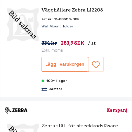
Vägghållare Zebra LI2208
Art.nr:
11-66553-06R
Wall Mount Holder
334 kr
283,9 SEK
/ st
Exkl. moms
Lägg i varukorgen
100+ i lager
Jämför
Kampanj
Zebra ställ för streckkodsläsare