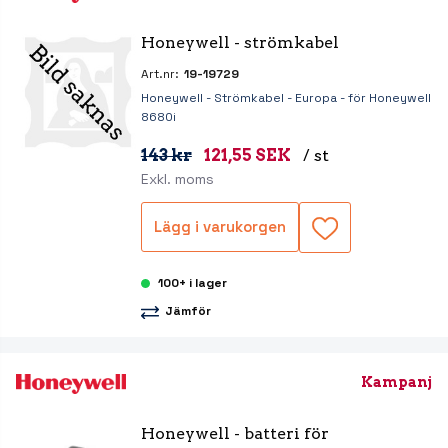
Honeywell - strömkabel
Art.nr:
19-19729
Honeywell - Strömkabel - Europa - för Honeywell
8680i
143 kr
121,55 SEK
/ st
Exkl. moms
Lägg i varukorgen
100+ i lager
Jämför
Kampanj
Honeywell - batteri för 