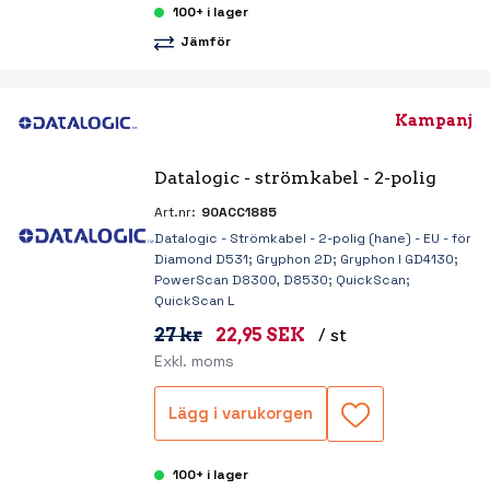
100+ i lager
Jämför
Kampanj
Datalogic - strömkabel - 2-polig
Art.nr:
90ACC1885
Datalogic - Strömkabel - 2-polig (hane) - EU - för
Diamond D531; Gryphon 2D; Gryphon I GD4130;
PowerScan D8300, D8530; QuickScan;
QuickScan L
27 kr
22,95 SEK
/ st
Exkl. moms
Lägg i varukorgen
100+ i lager