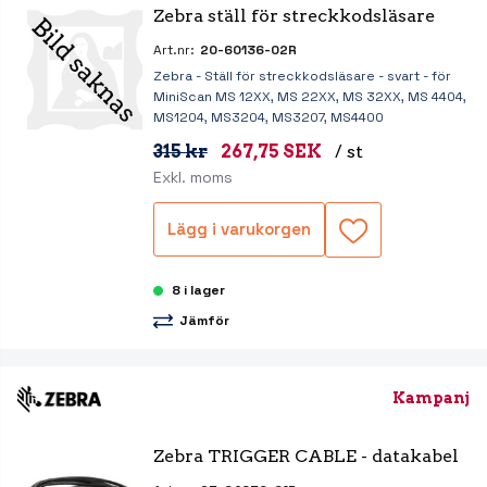
Zebra ställ för streckkodsläsare
Art.nr:
20-60136-02R
Zebra - Ställ för streckkodsläsare - svart - för
MiniScan MS 12XX, MS 22XX, MS 32XX, MS 4404,
MS1204, MS3204, MS3207, MS4400
315 kr
267,75 SEK
/ st
Exkl. moms
Lägg i varukorgen
8 i lager
Jämför
Kampanj
Zebra TRIGGER CABLE - datakabel