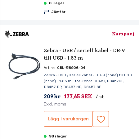
6 i lager
Jämför
Kampanj
Zebra - USB / seriell kabel - DB-9 
till USB - 1.83 m
Art.nr:
CBL-58926-04
Zebra - USB / seriell kabel - DB-9 (hona) till USB
(hane) - 1.83 m - för Zebra DS457, DS457DL,
DS457-DP, DS457-HD, DS457-SR
209 kr
177,65 SEK
/ st
Exkl. moms
Lägg i varukorgen
98 i lager