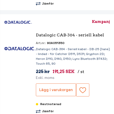
Jämför
Kampanj
Datalogic CAB-364 - seriell kabel
Art.nr:
90A051350
Datalogic CAB-364 - Seriell kabel - DB-25 (hane)
- lindad - för Catcher D511, D531; Gryphon 2D;
Heron D110, D140, D150; Lynx Bluetooth BT432;
Touch 65, 90
225 kr
191,25 SEK
/ st
Exkl. moms
Lägg i varukorgen
Restnoterad
Jämför