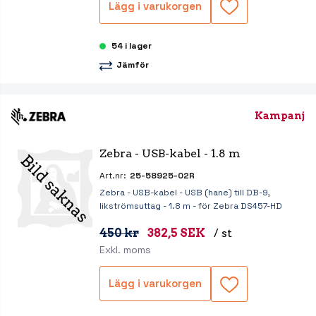
Lägg i varukorgen
54 i lager
Jämför
Kampanj
Zebra - USB-kabel - 1.8 m
Art.nr:
25-58925-02R
Zebra - USB-kabel - USB (hane) till DB-9,
likströmsuttag - 1.8 m - för Zebra DS457-HD
450 kr
382,5 SEK
/ st
Exkl. moms
Lägg i varukorgen