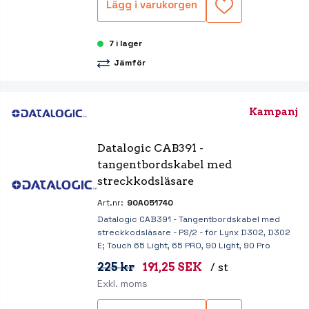
Lägg i varukorgen
7 i lager
Jämför
Kampanj
Datalogic CAB391 - 
tangentbordskabel med 
streckkodsläsare
Art.nr:
90A051740
Datalogic CAB391 - Tangentbordskabel med
streckkodsläsare - PS/2 - för Lynx D302, D302
E; Touch 65 Light, 65 PRO, 90 Light, 90 Pro
225 kr
191,25 SEK
/ st
Exkl. moms