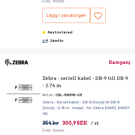
Exkl. moms
Lägg i varukorgen
Restnoterad
Jämför
Kampanj
Zebra - seriell kabel - DB-9 till DB-9 
- 2.74 m
Art.nr:
CBL-58918-03
Zebra - Seriell kabel - DB-9 (hona) till DB-9
(hona) - 2.74 m - lindad - för Zebra DS457, DS457-
HD
354 kr
300,9 SEK
/ st
Exkl. moms