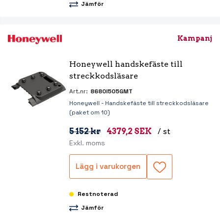
Jämför
Kampanj
Honeywell handskefäste till 
streckkodsläsare
Art.nr:
8680I505GMT
Honeywell - Handskefäste till streckkodsläsare
(paket om 10)
5 152 kr
4379,2 SEK
/ st
Exkl. moms
Lägg i varukorgen
Restnoterad
Jämför