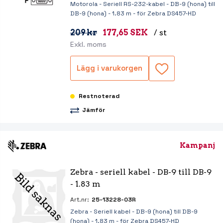
Motorola - Seriell RS-232-kabel - DB-9 (hona) till
DB-9 (hona) - 1.83 m - för Zebra DS457-HD
209 kr
177,65 SEK
/ st
Exkl. moms
Lägg i varukorgen
Restnoterad
Jämför
Kampanj
Zebra - seriell kabel - DB-9 till DB-9 
- 1.83 m
Art.nr:
25-13228-03R
Zebra - Seriell kabel - DB-9 (hona) till DB-9
(hona) - 1.83 m - för Zebra DS457-HD