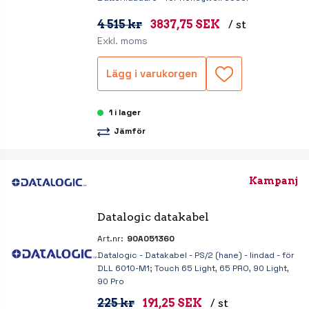
4 515 kr
3837,75 SEK
/ st
Exkl. moms
Lägg i varukorgen
1 i lager
Jämför
Kampanj
Datalogic datakabel
Art.nr:
90A051360
Datalogic - Datakabel - PS/2 (hane) - lindad - för
DLL 6010-M1; Touch 65 Light, 65 PRO, 90 Light,
90 Pro
225 kr
191,25 SEK
/ st