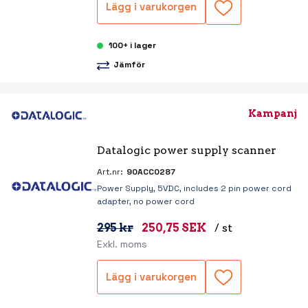
Lägg i varukorgen
100+ i lager
Jämför
Kampanj
Datalogic power supply scanner
Art.nr:
90ACC0287
Power Supply, 5VDC, includes 2 pin power cord
adapter, no power cord
295 kr
250,75 SEK
/ st
Exkl. moms
Lägg i varukorgen