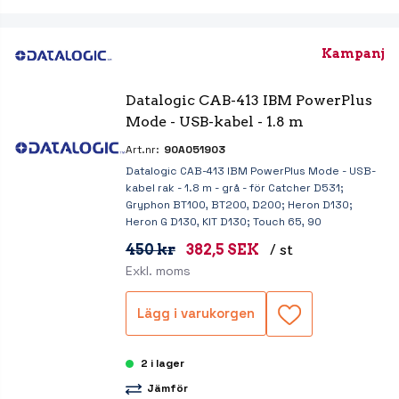
Kampanj
Datalogic CAB-413 IBM PowerPlus 
Mode - USB-kabel - 1.8 m
Art.nr:
90A051903
Datalogic CAB-413 IBM PowerPlus Mode - USB-
kabel rak - 1.8 m - grå - för Catcher D531;
Gryphon BT100, BT200, D200; Heron D130;
Heron G D130, KIT D130; Touch 65, 90
450 kr
382,5 SEK
/ st
Exkl. moms
Lägg i varukorgen
2 i lager
Jämför