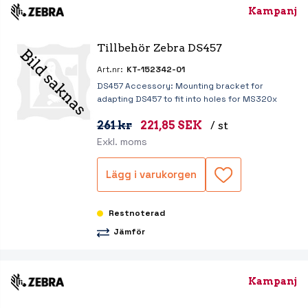
Kampanj
Tillbehör Zebra DS457
Art.nr:
KT-152342-01
DS457 Accessory: Mounting bracket for
adapting DS457 to fit into holes for MS320x
261 kr
221,85 SEK
/ st
Exkl. moms
Lägg i varukorgen
Restnoterad
Jämför
Kampanj