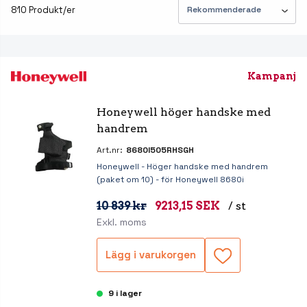
810 Produkt/er
Kampanj
Honeywell höger handske med 
handrem
Art.nr:
8680I505RHSGH
Honeywell - Höger handske med handrem
(paket om 10) - för Honeywell 8680i
10 839 kr
9213,15 SEK
/ st
Exkl. moms
Lägg i varukorgen
9 i lager