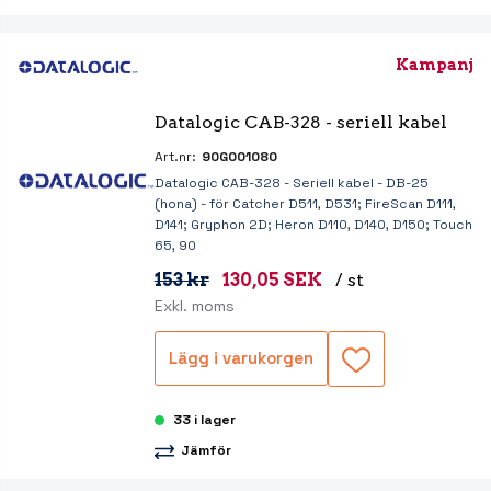
Kampanj
Datalogic CAB-328 - seriell kabel
Art.nr:
90G001080
Datalogic CAB-328 - Seriell kabel - DB-25
(hona) - för Catcher D511, D531; FireScan D111,
D141; Gryphon 2D; Heron D110, D140, D150; Touch
65, 90
153 kr
130,05 SEK
/ st
Exkl. moms
Lägg i varukorgen
33 i lager
Jämför