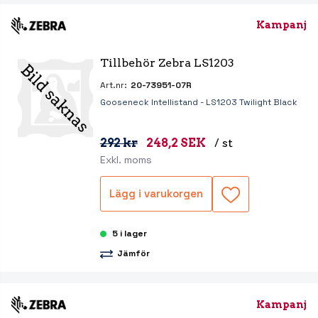
Kampanj
Tillbehör Zebra LS1203
Art.nr:
20-73951-07R
Gooseneck Intellistand - LS1203 Twilight Black
292 kr
248,2 SEK
/ st
Exkl. moms
Lägg i varukorgen
5 i lager
Jämför
Kampanj