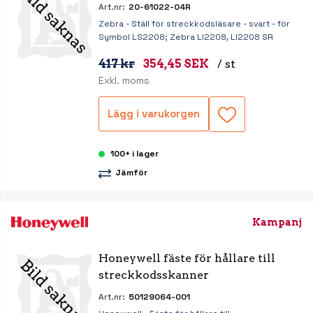
Art.nr:
20-61022-04R
Zebra - Ställ för streckkodsläsare - svart - för
Symbol LS2208; Zebra LI2208, LI2208 SR
417 kr
354,45 SEK
/ st
Exkl. moms
Lägg i varukorgen
100+ i lager
Jämför
Kampanj
Honeywell fäste för hållare till 
streckkodsskanner
Art.nr:
50129064-001