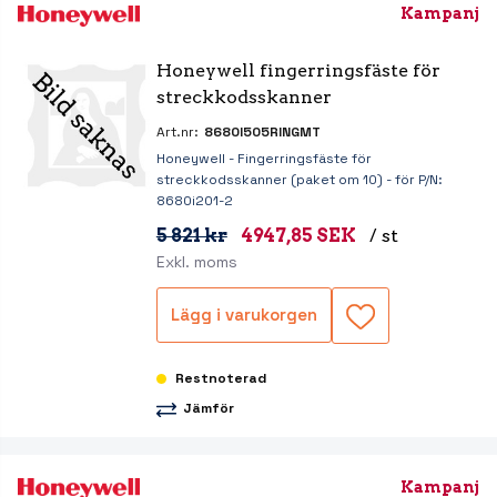
Kampanj
Honeywell fingerringsfäste för 
streckkodsskanner
Art.nr:
8680I505RINGMT
Honeywell - Fingerringsfäste för
streckkodsskanner (paket om 10) - för P/N:
8680i201-2
5 821 kr
4947,85 SEK
/ st
Exkl. moms
Lägg i varukorgen
Restnoterad
Jämför
Kampanj