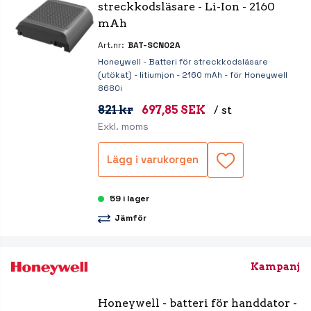
streckkodsläsare - Li-Ion - 2160 
mAh
Art.nr:
BAT-SCN02A
Honeywell - Batteri för streckkodsläsare
(utökat) - litiumjon - 2160 mAh - för Honeywell
8680i
821 kr
697,85 SEK
/ st
Exkl. moms
Lägg i varukorgen
59 i lager
Jämför
Kampanj
Honeywell - batteri för handdator - 