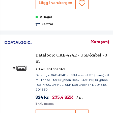
Lägg i varukorgen
2 i lager
Jämför
Kampanj
Datalogic CAB-424E - USB-kabel - 3 
m
Art.nr:
90A052043
Datalogic CAB-424E - USB-kabel - USB (hane) - 3
m - lindad - för Gryphon Desk D432 2D; Gryphon
I GBT4100, GM4100, GM4130; Gryphon L GD4310,
GD4330
324 kr
275,4 SEK
/ st
Exkl. moms