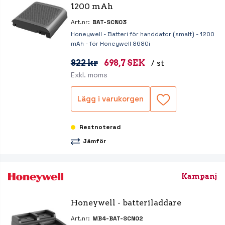
1200 mAh
Art.nr:
BAT-SCN03
Honeywell - Batteri för handdator (smalt) - 1200
mAh - för Honeywell 8680i
822 kr
698,7 SEK
/ st
Exkl. moms
Lägg i varukorgen
Restnoterad
Jämför
Kampanj
Honeywell - batteriladdare
Art.nr:
MB4-BAT-SCN02