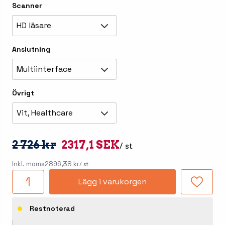
Scanner
HD läsare
Anslutning
Multiinterface
Övrigt
Vit, Healthcare
2 726 kr
2317,1 SEK
/ st
Inkl. moms
2896,38 kr
/ st
Lägg i varukorgen
Restnoterad