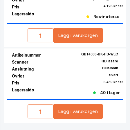
4 123 kr
/ st
Pris
Lagersaldo
Restnoterad
Lägg i varukorgen
GBT4500-BK-HD-WLC
Artikelnummer
HD läsare
Scanner
Bluetooth
Anslutning
Svart
Övrigt
3 459 kr
/ st
Pris
Lagersaldo
40 i lager
Lägg i varukorgen