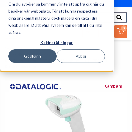
Om du avböjer så kommer vi inte att spåra dig när du
010-162 61 95
besöker vår webbplats. För att kunna respektera
dina önskemål måste vi dock placera en kaka i din
webbläsare så att våra system kan se till att du inte
0
spåras.
Kakinställningar
Startsida
Streckkodsläsare
Handhållna Streckkodsläsare
Godkänn
Avböj
Datalogic Gryphon I GD4590-HC High Density - BPOC Kit -
Streckkodsskanner
Kampanj