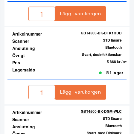
Lägg i varukorgen
GBT4500-BK-BTK1HDD
Artikelnummer
STD läsare
Scanner
Bluetooth
Anslutning
Svart, desinfektionsbar
Övrigt
5 868 kr
/ st
Pris
Lagersaldo
5 i lager
Lägg i varukorgen
GBT4500-BK-DGM-WLC
Artikelnummer
STD läsare
Scanner
Bluetooth
Anslutning
Svart, med Digimark
Övrigt