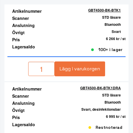
GBT4500-BK-BTK1
Artikelnummer
STD läsare
Scanner
Bluetooth
Anslutning
Svart
Övrigt
6 266 kr
/ st
Pris
Lagersaldo
100+ i lager
Lägg i varukorgen
GBT4500-BK-BTK1DRA
Artikelnummer
STD läsare
Scanner
Bluetooth
Anslutning
Svart, desinfektionsbar
Övrigt
6 995 kr
/ st
Pris
Lagersaldo
Restnoterad