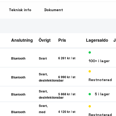
Teknisk info
Dokument
Anslutning
Övrigt
Pris
Lagersaldo
J
6 261 kr
/ st
Bluetooth
Svart
100+ i lager
Svart,
6 990 kr
/ st
Bluetooth
Restnoterad
desinfektionsbar
Svart,
5 i lager
5 868 kr
/ st
Bluetooth
desinfektionsbar
Svart,
4 120 kr
/ st
Bluetooth
med
Restnoterad