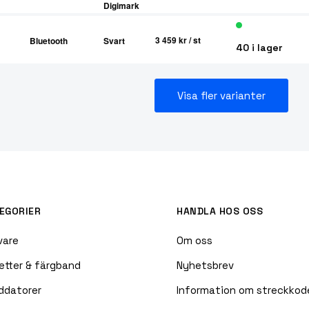
Digimark
3 459 kr
/ st
Bluetooth
Svart
40 i lager
Visa fler varianter
EGORIER
HANDLA HOS OSS
vare
Om oss
etter & färgband
Nyhetsbrev
ddatorer
Information om streckkod