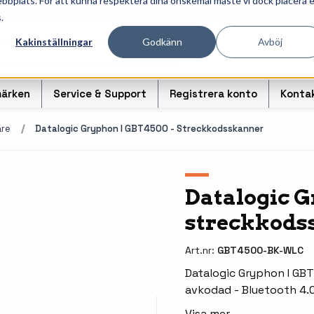
ebbplats. För att kunna respektera dina önskemål måste vi dock placera 
ösningar för professionell informationshantering och märk
.
Kakinställningar
Godkänn
Avböj
ärken
Service & Support
Registrera konto
Konta
are
Datalogic Gryphon I GBT4500 - Streckkodsskanner
r
Handhållna streckkodsläsare
Handda
Datalogic G
streckkods
odsoriginal
Bordsskanners
Tablet
Fingerskanners
Weara
Art.nr:
GBT4500-BK-WLC
rullar för
Streckkodsverifierare
Tillbe
Datalogic Gryphon I GBT
avkodad - Bluetooth 4.
Tillbehör streckkodsläsare
Tillbeh
Visa mer