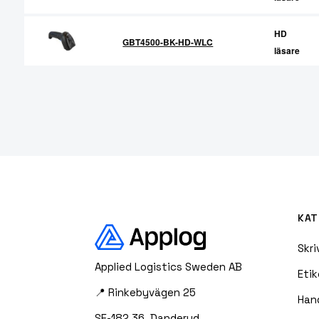
HD
GBT4500-BK-HD-WLC
läsare
KAT
Skri
Applied Logistics Sweden AB
Etik
📍 Rinkebyvägen 25
Han
SE-182 36 Danderyd