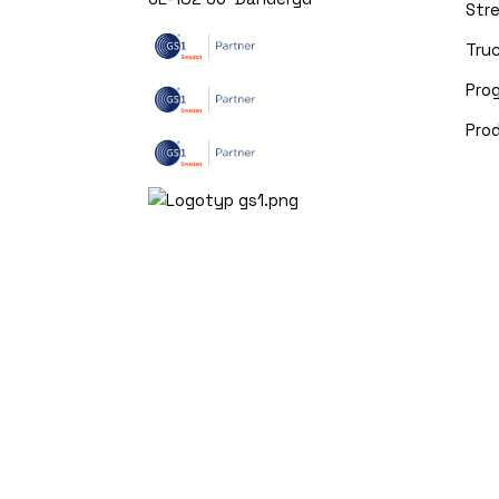
Str
Truc
Pro
Pro