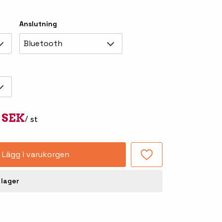
Tillbehör truckdatorer
Anslutning
och pekskärmar
Bluetooth
5 SEK
/ st
-handdatorer
Besökssystem
-
Lägg i varukorgen
kodsläsare
WMS - Lagersystem
 lager
-etiketter
Seagull Scientific
BarTender
-färgband
Loftware NiceLabel