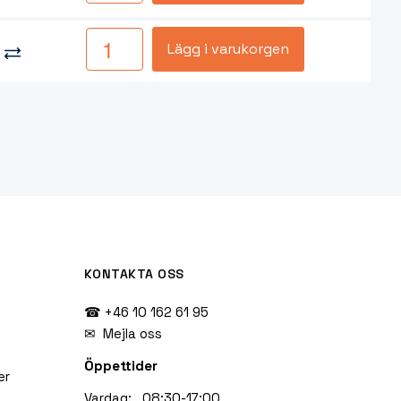
Lägg i varukorgen
KONTAKTA OSS
☎ +46 10 162 61 95
✉
Mejla oss
Öppettider
er
Vardag: 08:30-17:00