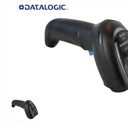
Print & Apply
Etiketthållare och ti
Laseretikett på A4-ark
Kringutrustning
Förbrukning bläckstr
Tillbehör skrivare
Varningsetiketter
RFID Handdatorer
Batteridrivna arbets
RFID Skrivare
NB-serien
RFID Etiketter
PC-serien
Fasta RFID Läsare
Tillbehör arbetsstat
RFID antenner