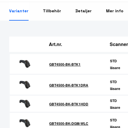
RFID Streckkodsläsare
Varianter
Tillbehör
Detaljer
Mer info
Art.nr.
Scanner
STD
GBT4500-BK-BTK1
läsare
STD
GBT4500-BK-BTK1DRA
läsare
STD
GBT4500-BK-BTK1HDD
läsare
STD
GBT4500-BK-DGM-WLC
läsare