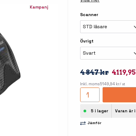
llbehör
Kampanj
åleskrivare
Scanner
STD läsare
Övrigt
Svart
4 847 kr
4119,9
stationer
Etikettprogram
Outlet
Inkl. moms
5149,94 kr
/ st
Mobile Device Management
Outlet
streck
Paketlösningar
5 i lager
Varan är i
Outlet
ioner
Tillbehör etikettprogram
Jämför
Outlet