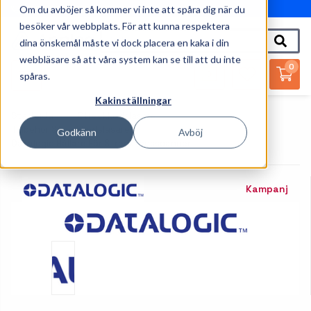
Om du avböjer så kommer vi inte att spåra dig när du
010-162 61 95
besöker vår webbplats. För att kunna respektera
dina önskemål måste vi dock placera en kaka i din
webbläsare så att våra system kan se till att du inte
0
spåras.
Kakinställningar
Startsida
Streckkodsläsare
Tillbehör Streckkodsläsare
Godkänn
Avböj
Datalogic Hållare För Streckkodsscanner
Kampanj