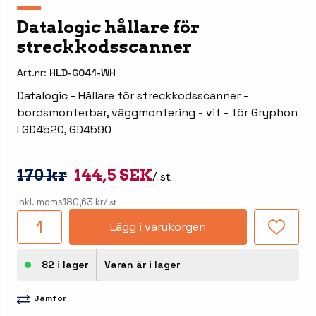
Datalogic hållare för
streckkodsscanner
Art.nr:
HLD-G041-WH
Datalogic - Hållare för streckkodsscanner -
bordsmonterbar, väggmontering - vit - för Gryphon
I GD4520, GD4590
170 kr
144,5 SEK
/ st
Inkl. moms
180,63 kr
/ st
Lägg i varukorgen
82 i lager
Varan är i lager
Jämför