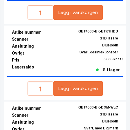
Lägg i varukorgen
GBT4500-BK-BTK1HDD
Artikelnummer
STD läsare
Scanner
Bluetooth
Anslutning
Svart, desinfektionsbar
Övrigt
5 868 kr
/ st
Pris
Lagersaldo
5 i lager
Lägg i varukorgen
GBT4500-BK-DGM-WLC
Artikelnummer
STD läsare
Scanner
Bluetooth
Anslutning
Svart, med Digimark
Övrigt