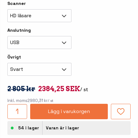
Scanner
HD läsare
Anslutning
USB
Övrigt
Svart
2 805 kr
2384,25 SEK
/ st
Inkl. moms
2980,31 kr
/ st
Lägg i varukorgen
54 i lager
Varan är i lager