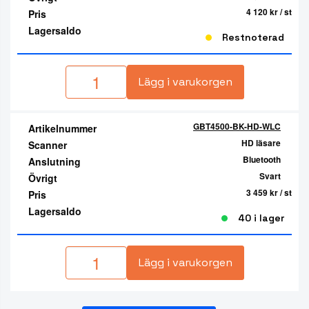
4 120 kr
/ st
Pris
Lagersaldo
Restnoterad
Lägg i varukorgen
GBT4500-BK-HD-WLC
Artikelnummer
HD läsare
Scanner
Bluetooth
Anslutning
Svart
Övrigt
3 459 kr
/ st
Pris
Lagersaldo
40 i lager
Lägg i varukorgen