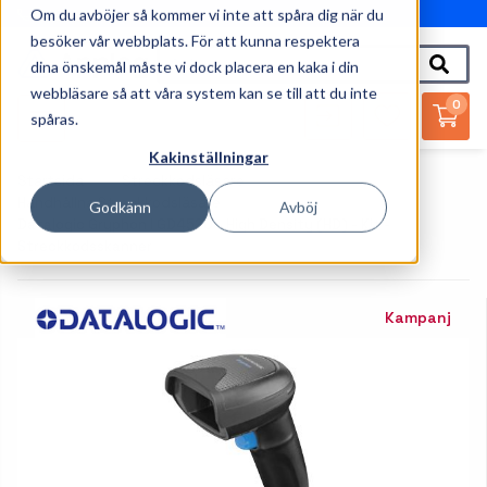
Om du avböjer så kommer vi inte att spåra dig när du
010-162 61 95
besöker vår webbplats. För att kunna respektera
dina önskemål måste vi dock placera en kaka i din
webbläsare så att våra system kan se till att du inte
0
spåras.
Kakinställningar
Startsida
Streckkodsläsare
Handhållna Streckkodsläsare
Godkänn
Avböj
Datalogic Gryphon I GD4520 - High Density (HD) - Kit -
Streckkodsskanner
Kampanj