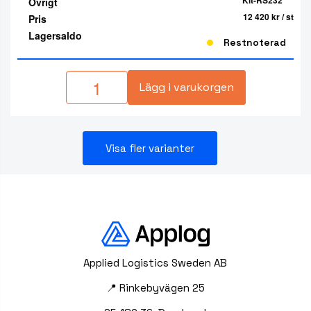
Kit-RS232
Övrigt
12 420 kr
/ st
Pris
Lagersaldo
Restnoterad
Lägg i varukorgen
Visa fler varianter
Applied Logistics Sweden AB
📍 Rinkebyvägen 25