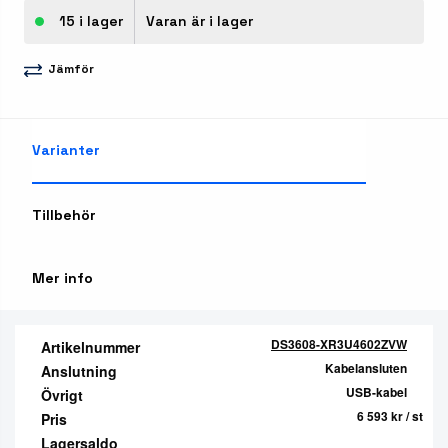
15 i lager
Varan är i lager
Jämför
Varianter
Tillbehör
Mer info
DS3608-XR3U4602ZVW
Artikelnummer
Kabelansluten
Anslutning
USB-kabel
Övrigt
6 593 kr
/ st
Pris
Lagersaldo