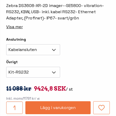
Zebra DS3608-XR-2D imager--SE5800- vibration-
RS232, KBW, USB- inkl. kabel RS232- Ethernet
Adapter, (Profinet)- IP67- svart/grön
Visa mer
Anslutning
Kabelansluten
Övrigt
Kit-RS232
11 088 kr
9424,8 SEK
/ st
Inkl. moms
11781 kr
/ st
Lägg i varukorgen