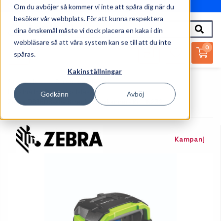
Om du avböjer så kommer vi inte att spåra dig när du
010-162 61 95
besöker vår webbplats. För att kunna respektera
dina önskemål måste vi dock placera en kaka i din
webbläsare så att våra system kan se till att du inte
0
spåras.
Kakinställningar
Startsida
Streckkodsläsare
Handhållna Streckkodsläsare
Godkänn
Avböj
Zebra DS3608-XR- Streckkodsskanner- Kit RS232
Kampanj