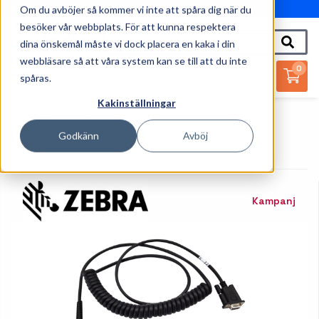
Om du avböjer så kommer vi inte att spåra dig när du
010-162 61 95
besöker vår webbplats. För att kunna respektera
dina önskemål måste vi dock placera en kaka i din
webbläsare så att våra system kan se till att du inte
0
spåras.
Kakinställningar
Startsida
Streckkodsläsare
Tillbehör Streckkodsläsare
Godkänn
Avböj
Zebra - Strömkabel / Seriell Kabel - DB-9 - 2.74 M
Kampanj