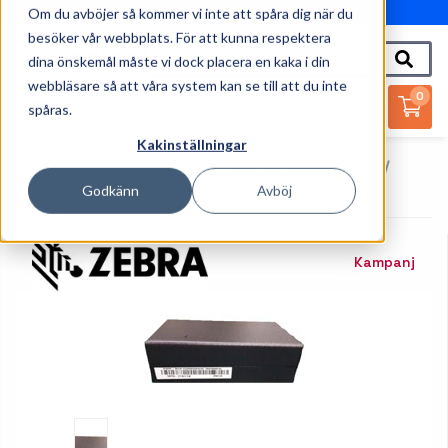
Om du avböjer så kommer vi inte att spåra dig när du
010-162 61 95
besöker vår webbplats. För att kunna respektera
dina önskemål måste vi dock placera en kaka i din
webbläsare så att våra system kan se till att du inte
0
spåras.
Kakinställningar
Startsida
Handdatorer
Tillbehör Handdatorer
Zebra - Nätaggregat - 50 Watt
Godkänn
Avböj
Kampanj