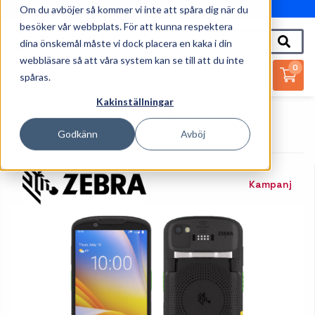
Om du avböjer så kommer vi inte att spåra dig när du
010-162 61 95
besöker vår webbplats. För att kunna respektera
dina önskemål måste vi dock placera en kaka i din
webbläsare så att våra system kan se till att du inte
0
spåras.
Kakinställningar
Startsida
Handdatorer
Handdatorer
Zebra TC53e - Handdator - Android 13 - 128GB - 6.0"
Godkänn
Avböj
Kampanj