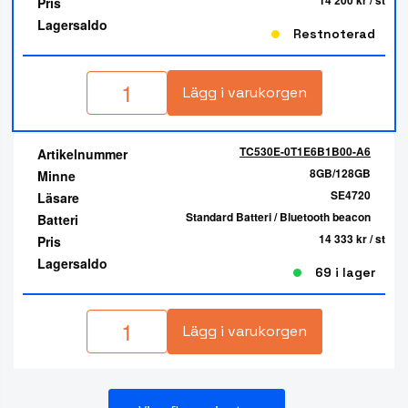
Pris
Lagersaldo
Restnoterad
Lägg i varukorgen
TC530E-0T1E6B1B00-A6
Artikelnummer
8GB/128GB
Minne
SE4720
Läsare
Standard Batteri / Bluetooth beacon
Batteri
14 333 kr
/ st
Pris
Lagersaldo
69 i lager
Lägg i varukorgen