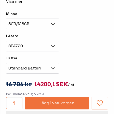
Visa mer
Minne
8GB/128GB
Läsare
SE4720
Batteri
Standard Batteri
16 706 kr
14200,1 SEK
/ st
Inkl. moms
17750,13 kr
/ st
Lägg i varukorgen