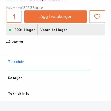
Inkl. moms
1825,38 kr
/ st
Lägg i varukorgen
100+ i lager
Varan är i lager
Jämför
Tillbehör
Detaljer
Teknisk info