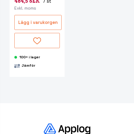
484,5 SEK
/ st
Exkl. moms
Lägg i varukorgen
100+ i lager
Jämför