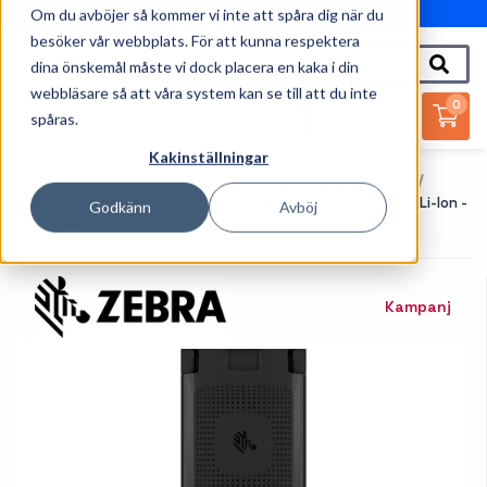
Om du avböjer så kommer vi inte att spåra dig när du
010-162 61 95
besöker vår webbplats. För att kunna respektera
dina önskemål måste vi dock placera en kaka i din
webbläsare så att våra system kan se till att du inte
0
spåras.
Kakinställningar
Startsida
Handdatorer
Tillbehör Handdatorer
Zebra - Batteri För Handdator - With PowerPrecision Plus - Li-Ion -
Godkänn
Avböj
6600 MAh
Kampanj