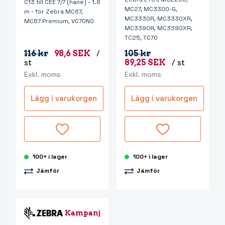
C13 till CEE 7/7 (hane) - 1.8
MC27, MC3300-G,
m - för Zebra MC67,
MC3330R, MC3330XR,
MC67 Premium, VC70N0
MC3390R, MC3390XR,
TC25, TC70
116 kr
98,6 SEK
/
105 kr
st
89,25 SEK
/ st
Exkl. moms
Exkl. moms
Lägg i varukorgen
Lägg i varukorgen
100+ i lager
100+ i lager
Jämför
Jämför
Kampanj