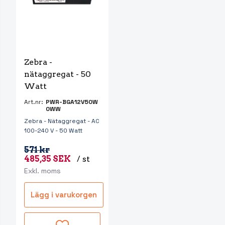
Zebra - 
nätaggregat - 50 
Watt
Art.nr:
PWR-BGA12V50W
0WW
Zebra - Nätaggregat - AC
100-240 V - 50 Watt
571 kr
485,35 SEK
/ st
Exkl. moms
Lägg i varukorgen