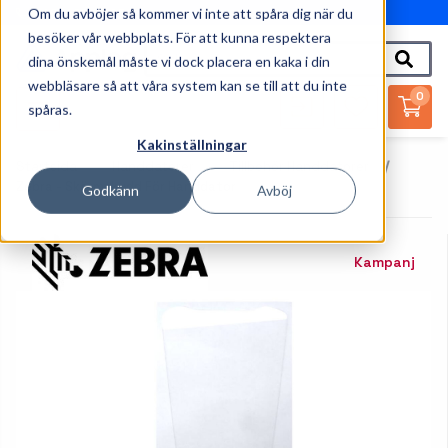
Om du avböjer så kommer vi inte att spåra dig när du
010-162 61 95
besöker vår webbplats. För att kunna respektera
dina önskemål måste vi dock placera en kaka i din
webbläsare så att våra system kan se till att du inte
0
spåras.
Kakinställningar
Startsida
Handdatorer
Tillbehör Handdatorer
Zebra - Skärmskydd För Handdator
Godkänn
Avböj
Kampanj