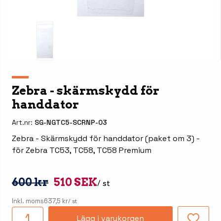
Zebra - skärmskydd för
handdator
Art.nr:
SG-NGTC5-SCRNP-03
Zebra - Skärmskydd för handdator (paket om 3) -
för Zebra TC53, TC58, TC58 Premium
600 kr
510 SEK
/ st
Inkl. moms
637,5 kr
/ st
Lägg i varukorgen