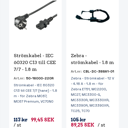
Strömkabel - IEC 
Zebra - 
60320 C13 till CEE 
strömkabel - 1.8 m
7/7 - 1.8 m
Art.nr:
CBL-DC-388A1-01
Art.nr:
50-16000-220R
Zebra - Strömkabel - 12 V
- 4.16 A - 1.8 m - för
Strömkabel - IEC 60320
Zebra ET51, MC2200,
C13 till CEE 7/7 (hane) - 1.8
MC27, MC3300-G,
m - för Zebra MC67,
MC3330R, MC3330XR,
MC67 Premium, VC70N0
MC3390R, MC3390XR,
TC25, TC70
117 kr
99,45 SEK
105 kr
/ st
89,25 SEK
/ st