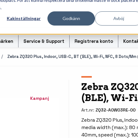
ebbplats. För att kunna respektera dina önskemål måste vi dock placera 
ösningar för professionell informationshantering och märk
.
Kakinställningar
Godkänn
Avböj
ärken
Service & Support
Registrera konto
Konta
Zebra ZQ320 Plus, Indoor, USB-C, BT (BLE), Wi-Fi, NFC, 8 Dots/mm 
r
Handhållna streckkodsläsare
Handda
Zebra ZQ320
(BLE), Wi-Fi
odsoriginal
Bordsskanners
Tablet
Kampanj
Fingerskanners
Weara
Art.nr:
ZQ32-A0W03RE-00
rullar för
Streckkodsverifierare
Tillbe
Zebra ZQ320 Plus, Indoor
media width (max.): 80 m
Tillbehör streckkodsläsare
Tillbeh
40mm, speed (max.): 100 