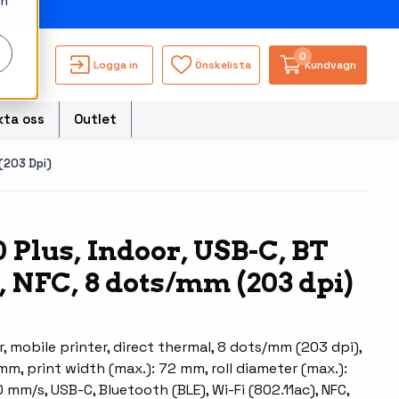
en
ning
0
Logga in
Önskelista
Kundvagn
kta oss
Outlet
(203 Dpi)
torer
 Plus, Indoor, USB-C, BT
Besökssystem
Truckdatorerer och
, NFC, 8 dots/mm (203 dpi)
s
fordonsdatorer
WMS - Lagersystem
ble Computers
Ruggade tablets
hör handdatorer
, mobile printer, direct thermal, 8 dots/mm (203 dpi),
Pekskärmsdatorer
m, print width (max.): 72 mm, roll diameter (max.):
ör tablets
mm/s, USB-C, Bluetooth (BLE), Wi-Fi (802.11ac), NFC,
Pekskärmar