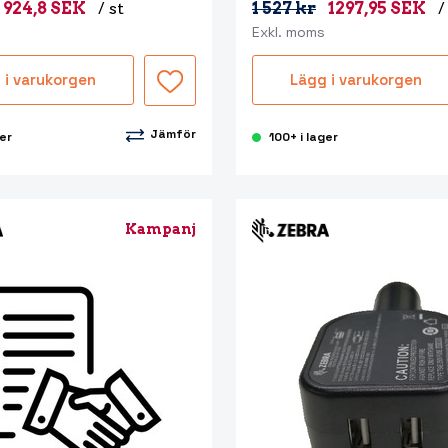
924,8 SEK
/ st
1 527 kr
1297,95 SEK
/
Exkl. moms
 i varukorgen
Lägg i varukorgen
Jämför
ger
100+ i lager
Kampanj