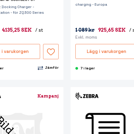
charging - Europa
t Docking Charger -
ation - för ZQ300 Series
4135,25 SEK
/ st
1 089 kr
925,65 SEK
/ 
Exkl. moms
 i varukorgen
Lägg i varukorgen
Jämför
ger
7 i lager
Kampanj