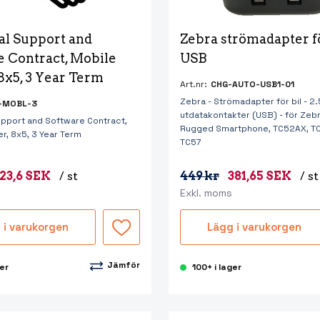
al Support and 
Zebra strömadapter för
e Contract, Mobile 
USB
 8x5, 3 Year Term
Art.nr:
CHG-AUTO-USB1-01
Zebra - Strömadapter för bil - 2.
-MOBL-3
utdatakontakter (USB) - för Zeb
upport and Software Contract,
Rugged Smartphone, TC52AX, TC
er, 8x5, 3 Year Term
TC57
23,6 SEK
/ st
449 kr
381,65 SEK
/ st
Exkl. moms
 i varukorgen
Lägg i varukorgen
Jämför
ger
100+ i lager