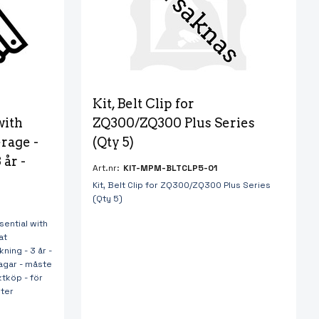
Kit, Belt Clip for 
with 
ZQ300/ZQ300 Plus Series 
age - 
(Qty 5)
år - 
Art.nr:
KIT-MPM-BLTCLP5-01
Kit, Belt Clip for ZQ300/ZQ300 Plus Series
(Qty 5)
ential with
at
kning - 3 år -
dagar - måste
tköp - för
nter