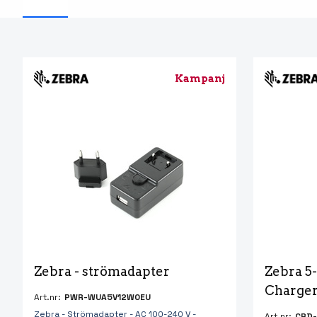
RFID Streckkodsläsare
Kampanj
Zebra - strömadapter
Zebra 5-
Charger
Art.nr:
PWR-WUA5V12W0EU
Zebra - Strömadapter - AC 100-240 V -
Art.nr:
CRD-