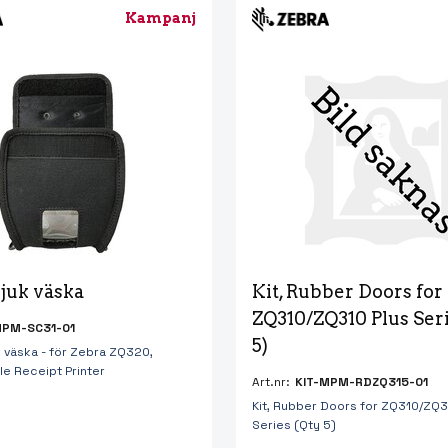
Kampanj
juk väska
Kit, Rubber Doors for 
ZQ310/ZQ310 Plus Seri
PM-SC31-01
5)
 väska - för Zebra ZQ320,
e Receipt Printer
Art.nr:
KIT-MPM-RDZQ315-01
Kit, Rubber Doors for ZQ310/ZQ3
Series (Qty 5)