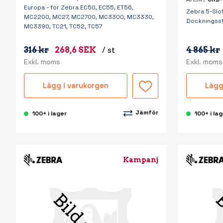
Europa - för Zebra EC50, EC55, ET56,
Zebra 5-Slo
MC2200, MC27, MC2700, MC3300, MC3330,
Dockningsst
MC3390, TC21, TC52, TC57
316 kr
268,6 SEK
/ st
4 865 kr
Exkl. moms
Exkl. moms
Lägg i varukorgen
Lägg
Jämför
100+ i lager
100+ i la
Kampanj