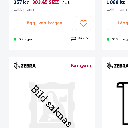
357 kr
303,45 SEK
/ st
1 088 kr
Exkl. moms
Exkl. moms
Lägg i varukorgen
Lägg
Jämför
5 i lager
100+ i la
Kampanj