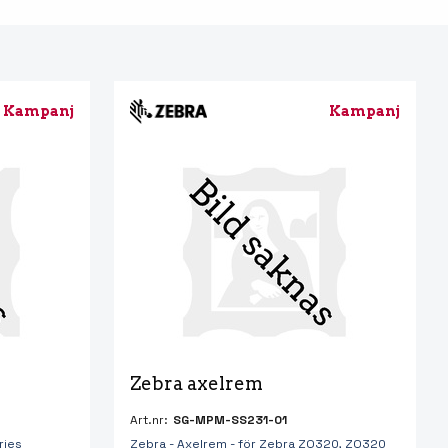
Kampanj
Kampanj
Zebra axelrem
Art.nr:
SG-MPM-SS231-01
ries
Zebra - Axelrem - för Zebra ZQ320, ZQ320