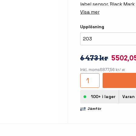
llbehör
label sensor, Black Mark 
belt clip, battery, 230
Visa mer
åleskrivare
Upplösning
203
6 473 kr
5502,0
Inkl. moms
6877,56 kr
/ st
stationer
Etikettprogram
Outlet
Mobile Device Management
Outlet
100+ i lager
Varan 
streck
Paketlösningar
Jämför
Outlet
ioner
Tillbehör etikettprogram
Outlet