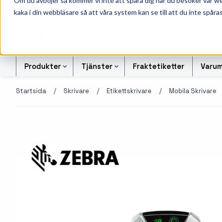
Om du avböjer så kommer vi inte att spåra dig när du besöker vår w
010-162 61 95
L
kaka i din webbläsare så att våra system kan se till att du inte spåras
Produkter
Tjänster
Fraktetiketter
Varum
Startsida
Skrivare
Etikettskrivare
Mobila Skrivare
Etikettskrivare
Svart-vita etiketter
Kontrollsiffran Kalkylato
Etiketter
Armbandsskrivare
Färgetiketter
Offertförfrågan Streckk
Färgband
Kortskrivare
Tryckta etiketter
Transportetiketter
Industriella
Alukett etiketter
Kvittorullar och kassa
bläckstråleskrivare
företag
Otryckta etiketter