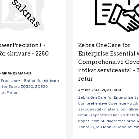
owerPrecision+ - 
Zebra OneCare for 
för skrivare - 2280 
Enterprise Essential 
Comprehensive Cover
utökat serviceavtal - 3 
-MPM-22MA1-01
retur
recision+ - Batteri för skrivare
- för Zebra ZQ320, ZQ320
Art.nr:
Z1AE-ZQ3X-3C0
pt Printer
Zebra OneCare for Enterprise Ess
Comprehensive Coverage - Utök
serviceavtal - material och tillver
retur - reparationstid: 3 arbets
köpas inom 30 dagar från produk
Zebra ZQ310 Mobile Receipt Pri