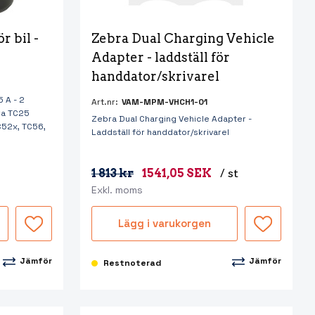
 bil - 
Zebra Dual Charging Vehicle 
Adapter - laddställ för 
handdator/skrivarel
5 A - 2
Art.nr:
VAM-MPM-VHCH1-01
ra TC25
Zebra Dual Charging Vehicle Adapter -
52x, TC56,
Laddställ för handdator/skrivarel
1 813 kr
1541,05 SEK
/ st
Exkl. moms
Lägg i varukorgen
Jämför
Jämför
Restnoterad