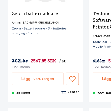
Zebra batteriladdare
Technic
Softwar
Art.nr:
SAC-MPM-3BCHGEU1-01
Printer,
Zebra - Batteriladdare - 3 x batteries
charging - Europa
Art.nr:
Z1A5
Technical S
Mobile Print
3 021 kr
2567,85 SEK
/ st
616 kr
5
Exkl. moms
Exkl. moms
Lägg i varukorgen
Lägg
Jämför
38 i lager
100+ i la