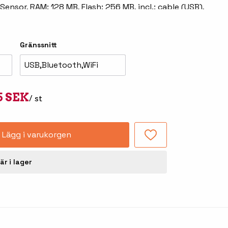
Sensor, RAM: 128 MB, Flash: 256 MB, incl.: cable (USB),
Tillbehör truckdatorer
0mAh
och pekskärmar
Gränssnitt
USB,Bluetooth,WiFi
5 SEK
/ st
Lägg i varukorgen
-handdatorer
Besökssystem
-
är i lager
kodsläsare
WMS - Lagersystem
-etiketter
Seagull Scientific
BarTender
-färgband
Loftware NiceLabel