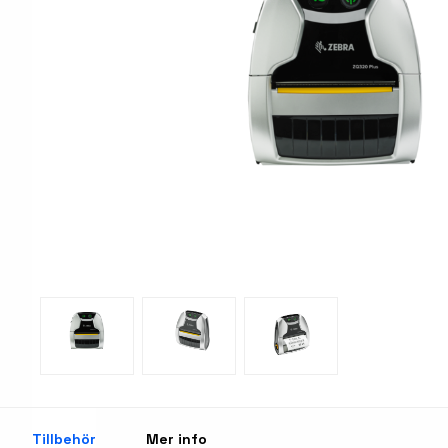
Print & Apply
Etiketthållare och ti
Laseretikett på A4-ark
Kringutrustning
Förbrukning bläckstr
Tillbehör skrivare
Varningsetiketter
RFID Handdatorer
Batteridrivna arbets
RFID Skrivare
NB-serien
RFID Etiketter
PC-serien
Fasta RFID Läsare
Tillbehör arbetsstat
RFID antenner
Tillbehör
Mer info