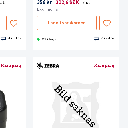
 st
356 kr
302,6 SEK
/ st
Exkl. moms
Lägg i varukorgen
Jämför
Jämför
97 i lager
Kampanj
Kampanj