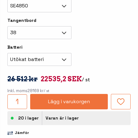
SE4850
Tangentbord
38
Batteri
Utökat batteri
26 512 kr
22535,2 SEK
/ st
Inkl. moms
28169 kr
/ st
Lägg i varukorgen
20 i lager
Varan är i lager
Jämför