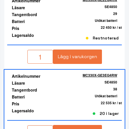
Artikelnummer
SE4850
Läsare
29
Tangentbord
Utökat batteri
Batteri
22 450 kr
/ st
Pris
Lagersaldo
Restnoterad
Lägg i varukorgen
MC330X-GE3EG4RW
Artikelnummer
SE4850
Läsare
38
Tangentbord
Utökat batteri
Batteri
22 535 kr
/ st
Pris
Lagersaldo
20 i lager