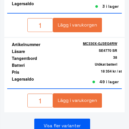
Lagersaldo
3 i lager
Lägg i varukorgen
MC330X-GJ3EG4RW
Artikelnummer
SE4770 SR
Läsare
38
Tangentbord
Utökat batteri
Batteri
18 354 kr
/ st
Pris
Lagersaldo
49 i lager
Lägg i varukorgen
Visa fler varianter