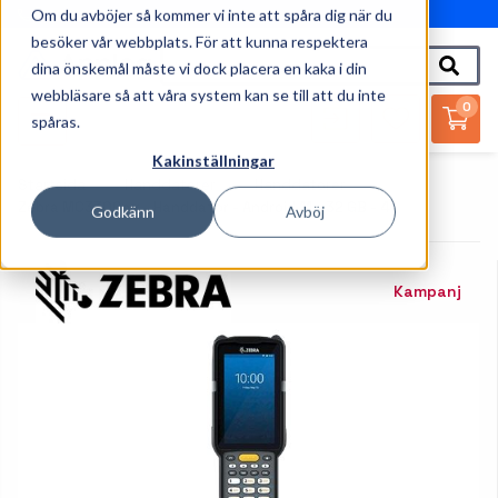
Om du avböjer så kommer vi inte att spåra dig när du
010-162 61 95
besöker vår webbplats. För att kunna respektera
dina önskemål måste vi dock placera en kaka i din
webbläsare så att våra system kan se till att du inte
0
spåras.
Kakinställningar
Startsida
Handdatorer
Handdatorer
Zebra MC3300ax - Handdator - Android 11 - 32 GB - 4"
Godkänn
Avböj
Kampanj