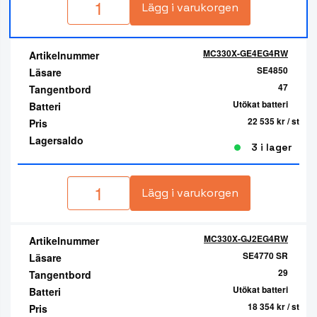
Lägg i varukorgen
MC330X-GE4EG4RW
Artikelnummer
SE4850
Läsare
47
Tangentbord
Utökat batteri
Batteri
22 535 kr
/ st
Pris
Lagersaldo
3 i lager
Lägg i varukorgen
MC330X-GJ2EG4RW
Artikelnummer
SE4770 SR
Läsare
29
Tangentbord
Utökat batteri
Batteri
18 354 kr
/ st
Pris