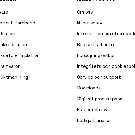
vare
Om oss
etter & färgband
Nyhetsbrev
ddatorer
Information om streckkod
eckkodsläsare
Registrera konto
kdatorer & plattor
Försäljningsvillkor
gramvaror
Integritets och cookiespol
duktmärkning
Service och support
Downloads
Digitalt produktpass
Frågor och svar
Lediga tjänster