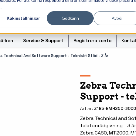
ebbplats. För att kunna respektera dina önskemål måste vi dock placera 
ösningar för professionell informationshantering och märk
.
Kakinställningar
Godkänn
Avböj
ärken
Service & Support
Registrera konto
Konta
a Technical And Software Support - Tekniskt Stöd - 3 År
r
Handhållna streckkodsläsare
Handda
Zebra Techn
Support - te
odsoriginal
Bordsskanners
Tablet
Fingerskanners
Weara
Art.nr:
Z1B5-EMH250-3000
rullar för
Streckkodsverifierare
Tillbe
Zebra Technical and Sof
telefonrådgivning - 3 år
Tillbehör streckkodsläsare
Tillbeh
Zebra CA50, MT2000, 