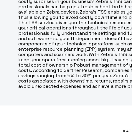
costly surprises in your business? Zebra's TSS can
RFID Streckkodsläsare
professionals can help you troubleshoot both har
available on Zebra devices. Zebra's TSS enables yo
thus allowing you to avoid costly downtime and p
The TSS service gives you the technical resources
your critical operations throughout the life of you
professionals fully understand the settings and 
and software - so your IT department doesn't ha
components of your technical operations, such as
enterprise resource planning (ERP) system, may af
computers and scanners work. With Zebra's TSS se
keep your operations running smoothly - leaving y
total cost of ownership Robust management of yo
costs. According to Gartner Research, companies 
savings ranging from 5% to 30% per year. Zebra's 
costs associated with downtime, returns, repairs 
avoid unexpected expenses and achieve a more pr
KAT