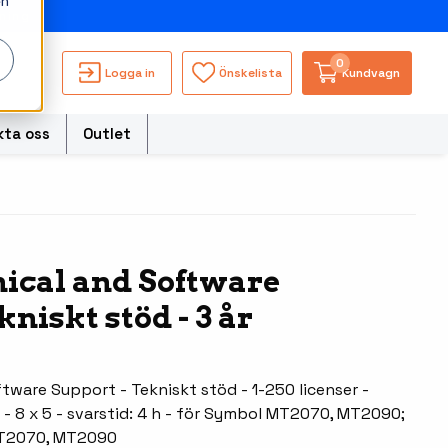
en
ning
0
Logga in
Önskelista
Kundvagn
kta oss
Outlet
torer
ical and Software
Besökssystem
Truckdatorerer och
kniskt stöd - 3 år
s
fordonsdatorer
WMS - Lagersystem
ble Computers
Ruggade tablets
hör handdatorer
tware Support - Tekniskt stöd - 1-250 licenser -
Pekskärmsdatorer
 - 8 x 5 - svarstid: 4 h - för Symbol MT2070, MT2090;
ör tablets
MT2070, MT2090
Pekskärmar