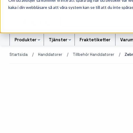
Om du avböjer så kommer vi inte att spåra dig när du besöker vår w
010-162 61 95
L
kaka i din webbläsare så att våra system kan se till att du inte spåras
Produkter
Tjänster
Fraktetiketter
Varum
Startsida
Handdatorer
Tillbehör Handdatorer
Zebr
Etikettskrivare
Svart-vita etiketter
Kontrollsiffran Kalkylato
Etiketter
Armbandsskrivare
Färgetiketter
Offertförfrågan Streckk
Färgband
Kortskrivare
Tryckta etiketter
Transportetiketter
Industriella
Alukett etiketter
Kvittorullar och kassa
bläckstråleskrivare
företag
Otryckta etiketter