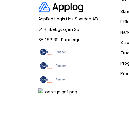
Skri
Applied Logistics Sweden AB
Etik
📍 Rinkebyvägen 25
Han
SE-182 36 Danderyd
Str
Truc
Pro
Pro