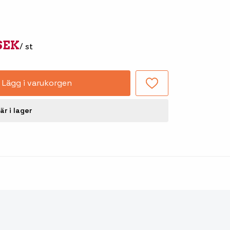
Tillbehör truckdatorer
och pekskärmar
 SEK
/ st
Lägg i varukorgen
är i lager
-handdatorer
Besökssystem
-
kodsläsare
WMS - Lagersystem
-etiketter
Seagull Scientific
BarTender
-färgband
Loftware NiceLabel