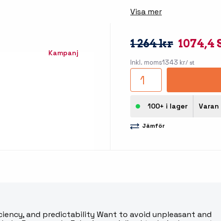
llbehör
Visa mer
åleskrivare
1 264 kr
1074,4
Kampanj
Inkl. moms
1343 kr
/ st
100+ i lager
Varan 
Jämför
stationer
Etikettprogram
Outlet
Mobile Device Management
Outlet
streck
Paketlösningar
Outlet
ioner
Tillbehör etikettprogram
Outlet
iciency, and predictability Want to avoid unpleasant and