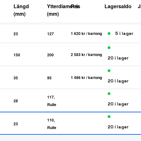
Längd
Ytterdiameter
Pris
Lagersaldo
J
(mm)
(mm)
5 i lager
1 620 kr
/ kartong
23
127
2 583 kr
/ kartong
150
200
20 i lager
1 486 kr
/ kartong
35
95
20 i lager
117,
28
20 i lager
Rulle
110,
23
20 i lager
Rulle