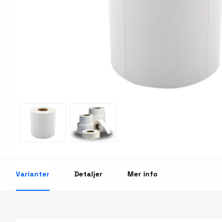
Print & Apply
Etiketthållare och ti
Laseretikett på A4-ark
Kringutrustning
Förbrukning bläckstr
Tillbehör skrivare
Varningsetiketter
RFID Handdatorer
Batteridrivna arbets
RFID Skrivare
NB-serien
RFID Etiketter
PC-serien
Varianter
Detaljer
Mer info
Fasta RFID Läsare
Tillbehör arbetsstat
RFID antenner