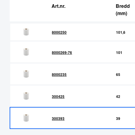
Art.nr.
Bredd
RFID Streckkodsläsare
(mm)
8000250
101,6
8000269-76
101
8000235
65
300425
42
300393
39