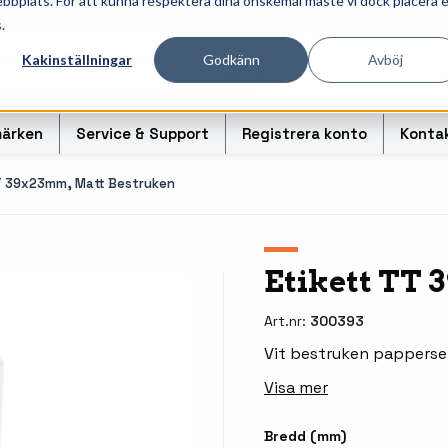
ebbplats. För att kunna respektera dina önskemål måste vi dock placera 
ösningar för professionell informationshantering och märk
.
Kakinställningar
Godkänn
Avböj
ärken
Service & Support
Registrera konto
Konta
TT 39x23mm, Matt Bestruken
r
Handhållna streckkodsläsare
Handda
Etikett TT
odsoriginal
Bordsskanners
Tablet
Art.nr:
300393
Fingerskanners
Weara
Vit bestruken papperset
Visa mer
rullar för
Streckkodsverifierare
Tillbe
Tillbehör streckkodsläsare
Tillbeh
Bredd (mm)