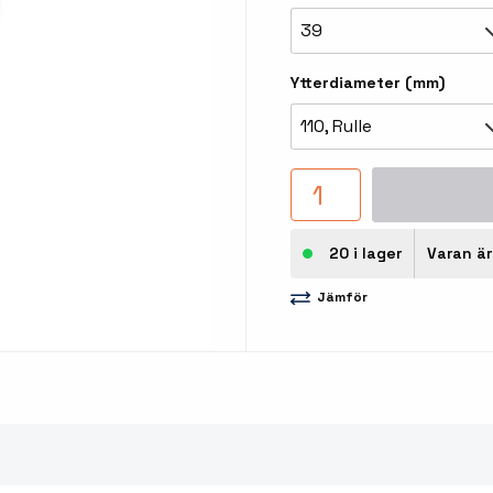
llbehör
39
åleskrivare
Ytterdiameter (mm)
110, Rulle
20 i lager
Varan är
stationer
Etikettprogram
Outlet
Jämför
Mobile Device Management
Outlet
streck
Paketlösningar
Outlet
ioner
Tillbehör etikettprogram
Outlet