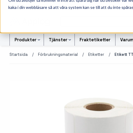
Om du avböjer så kommer vi inte att spåra dig när du besöker vår w
010-162 61 95
L
kaka i din webbläsare så att våra system kan se till att du inte spåras
Produkter
Tjänster
Fraktetiketter
Varum
Startsida
Förbrukningsmaterial
Etiketter
Etikett 
Etikettskrivare
Svart-vita etiketter
Kontrollsiffran Kalkylato
Etiketter
Armbandsskrivare
Färgetiketter
Offertförfrågan Streckk
Färgband
Kortskrivare
Tryckta etiketter
Transportetiketter
Industriella
Alukett etiketter
Kvittorullar och kassa
bläckstråleskrivare
företag
Otryckta etiketter