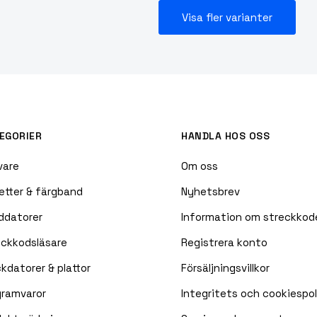
Visa fler varianter
EGORIER
HANDLA HOS OSS
vare
Om oss
etter & färgband
Nyhetsbrev
ddatorer
Information om streckkod
eckkodsläsare
Registrera konto
kdatorer & plattor
Försäljningsvillkor
gramvaror
Integritets och cookiespol