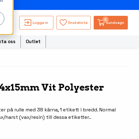
en
ning
0
Logga in
Önskelista
Kundvagn
kta oss
Outlet
torer
34x15mm Vit Polyester
Besökssystem
Truckdatorerer och
s
fordonsdatorer
WMS - Lagersystem
ble Computers
er på rulle med 38 kärna, 1 etikett i bredd. Normal
Ruggade tablets
harst (vax/resin) till dessa etiketter..
hör handdatorer
Pekskärmsdatorer
ör tablets
Pekskärmar