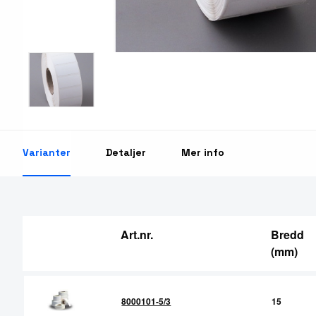
RFID Streckkodsläsare
Varianter
Detaljer
Mer info
Art.nr.
Bredd
(mm)
8000101-5/3
15