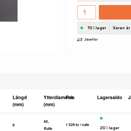
10 i lager
Varan är 
Jämför
Längd
Ytterdiameter
Pris
Lagersaldo
J
(mm)
(mm)
85,
1 529 kr
/ rulle
6
20 i lager
Rulle