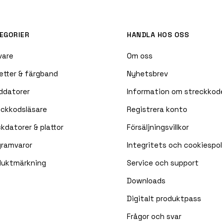
EGORIER
HANDLA HOS OSS
vare
Om oss
etter & färgband
Nyhetsbrev
ddatorer
Information om streckkod
eckkodsläsare
Registrera konto
kdatorer & plattor
Försäljningsvillkor
gramvaror
Integritets och cookiespol
duktmärkning
Service och support
Downloads
Digitalt produktpass
Frågor och svar