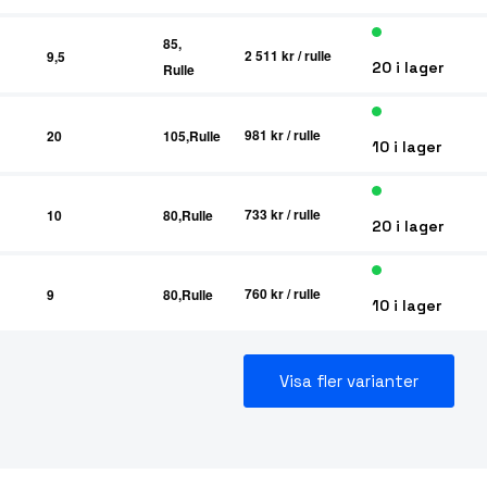
85,
2 511 kr
/ rulle
9,5
20 i lager
Rulle
981 kr
/ rulle
20
105,Rulle
10 i lager
733 kr
/ rulle
10
80,Rulle
20 i lager
760 kr
/ rulle
9
80,Rulle
10 i lager
Visa fler varianter