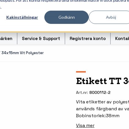
ebbplats. För att kunna respektera dina önskemål måste vi dock placera 
ösningar för professionell informationshantering och märk
.
Kakinställningar
Godkänn
Avböj
ärken
Service & Support
Registrera konto
Konta
T 34x15mm Vit Polyester
r
Handhållna streckkodsläsare
Handda
Etikett TT 
odsoriginal
Bordsskanners
Tablet
Art.nr:
8000112-2
Fingerskanners
Weara
Vita etiketter av polyest
används färgband av vax/
rullar för
Streckkodsverifierare
Tillbe
Bobinstorlek:38mm
Tillbehör streckkodsläsare
Tillbeh
Visa mer