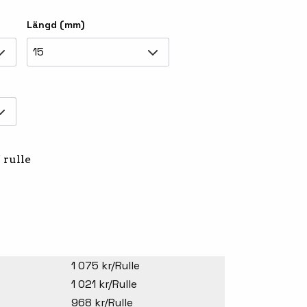
Tillbehör truckdatorer
Längd (mm)
och pekskärmar
15
/ rulle
-handdatorer
Besökssystem
-
kodsläsare
WMS - Lagersystem
-etiketter
Seagull Scientific
1 075 kr/Rulle
BarTender
-färgband
1 021 kr/Rulle
Loftware NiceLabel
968 kr/Rulle