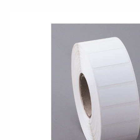
Print & Apply
Etiketthållare och ti
Laseretikett på A4-ark
Kringutrustning
Förbrukning bläckstr
Tillbehör skrivare
Varningsetiketter
RFID Handdatorer
Batteridrivna arbets
RFID Skrivare
NB-serien
RFID Etiketter
PC-serien
Fasta RFID Läsare
Tillbehör arbetsstat
RFID antenner