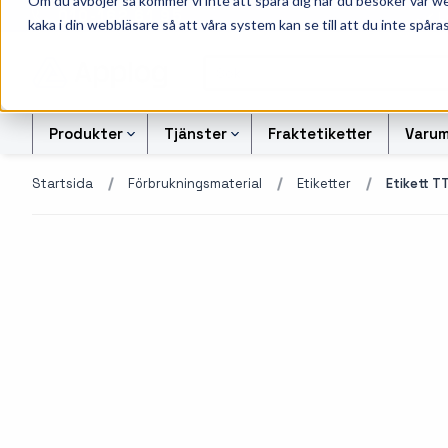
Om du avböjer så kommer vi inte att spåra dig när du besöker vår w
010-162 61 95
L
kaka i din webbläsare så att våra system kan se till att du inte spåras
Produkter
Tjänster
Fraktetiketter
Varum
Startsida
Förbrukningsmaterial
Etiketter
Etikett T
Etikettskrivare
Svart-vita etiketter
Kontrollsiffran Kalkylato
Etiketter
Armbandsskrivare
Färgetiketter
Offertförfrågan Streckk
Färgband
Kortskrivare
Tryckta etiketter
Transportetiketter
Industriella
Alukett etiketter
Kvittorullar och kassa
bläckstråleskrivare
företag
Otryckta etiketter