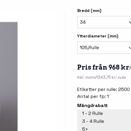
llbehör
Bredd (mm)
åleskrivare
34
Ytterdiameter (mm)
105,Rulle
Pris från 968 kr
Inkl. moms
1343,75 kr
/ rulle
stationer
Etikettprogram
Outlet
Etiketter per rulle: 2500
Mobile Device Management
Outlet
Antal per fp: 1
streck
Paketlösningar
Mängdrabatt
Outlet
1 - 2 Rulle
ioner
Tillbehör etikettprogram
Outlet
3 - 4 Rulle
5+