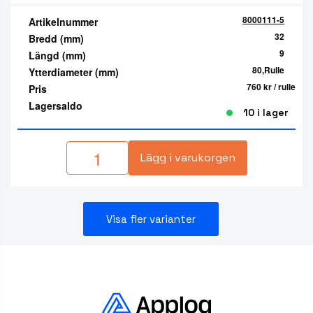
8000111-5
Artikelnummer
32
Bredd (mm)
9
Längd (mm)
80,Rulle
Ytterdiameter (mm)
760 kr
/ rulle
Pris
Lagersaldo
10 i lager
Lägg i varukorgen
Visa fler varianter