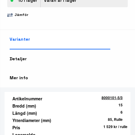
10 i lager
Varan är i lager
Jämför
Varianter
Detaljer
Mer info
8000101-5/3
Artikelnummer
15
Bredd (mm)
6
Längd (mm)
85, Rulle
Ytterdiameter (mm)
1 529 kr
/ rulle
Pris
Lagersaldo