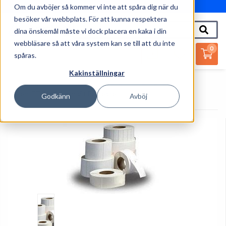
Om du avböjer så kommer vi inte att spåra dig när du
010-162 61 95
besöker vår webbplats. För att kunna respektera
dina önskemål måste vi dock placera en kaka i din
webbläsare så att våra system kan se till att du inte
0
spåras.
Kakinställningar
Startsida
Förbrukningsmaterial
Etiketter
Etikett TT 32x9,5mm Vit Polyester
Godkänn
Avböj