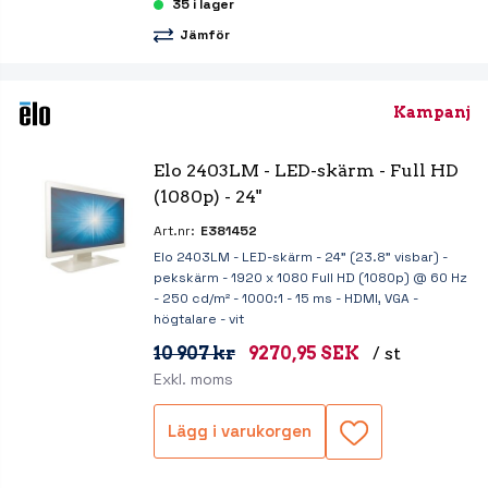
35 i lager
Jämför
Kampanj
Elo 2403LM - LED-skärm - Full HD 
(1080p) - 24"
Art.nr:
E381452
Elo 2403LM - LED-skärm - 24" (23.8" visbar) -
pekskärm - 1920 x 1080 Full HD (1080p) @ 60 Hz
- 250 cd/m² - 1000:1 - 15 ms - HDMI, VGA -
högtalare - vit
10 907 kr
9270,95 SEK
/ st
Exkl. moms
Lägg i varukorgen