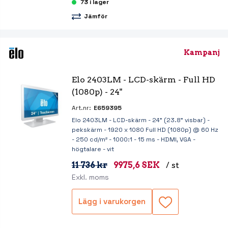
73 i lager
Jämför
Kampanj
Elo 2403LM - LCD-skärm - Full HD 
(1080p) - 24"
Art.nr:
E659395
Elo 2403LM - LCD-skärm - 24" (23.8" visbar) -
pekskärm - 1920 x 1080 Full HD (1080p) @ 60 Hz
- 250 cd/m² - 1000:1 - 15 ms - HDMI, VGA -
högtalare - vit
11 736 kr
9975,6 SEK
/ st
Exkl. moms
Lägg i varukorgen