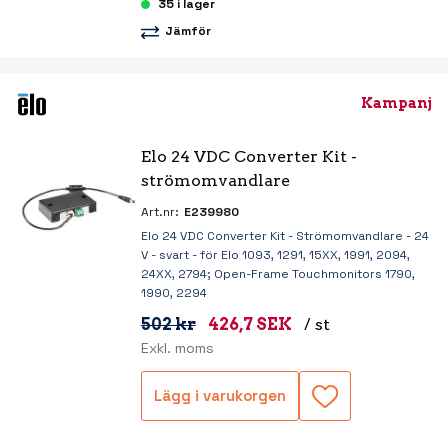
35 i lager
Jämför
Kampanj
Elo 24 VDC Converter Kit - 
strömomvandlare
Art.nr:
E239980
Elo 24 VDC Converter Kit - Strömomvandlare - 24
V - svart - för Elo 1093, 1291, 15XX, 1991, 2094,
24XX, 2794; Open-Frame Touchmonitors 1790,
1990, 2294
502 kr
426,7 SEK
/ st
Exkl. moms
Lägg i varukorgen