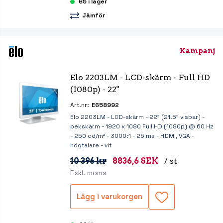
65 i lager
Jämför
Kampanj
Elo 2203LM - LCD-skärm - Full HD 
(1080p) - 22"
Art.nr:
E658992
Elo 2203LM - LCD-skärm - 22" (21.5" visbar) -
pekskärm - 1920 x 1080 Full HD (1080p) @ 60 Hz
- 250 cd/m² - 3000:1 - 25 ms - HDMI, VGA -
högtalare - vit
10 396 kr
8836,6 SEK
/ st
Exkl. moms
Lägg i varukorgen