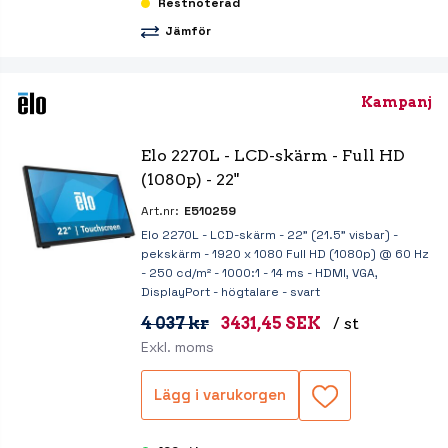
Restnoterad
Jämför
Kampanj
Elo 2270L - LCD-skärm - Full HD 
(1080p) - 22"
Art.nr:
E510259
Elo 2270L - LCD-skärm - 22" (21.5" visbar) -
pekskärm - 1920 x 1080 Full HD (1080p) @ 60 Hz
- 250 cd/m² - 1000:1 - 14 ms - HDMI, VGA,
DisplayPort - högtalare - svart
4 037 kr
3431,45 SEK
/ st
Exkl. moms
Lägg i varukorgen