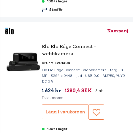
100+ i lager
Jämför
Kampanj
Elo Elo Edge Connect - 
webbkamera
Art.nr:
E201494
Elo Elo Edge Connect - Webbkamera - färg - 8
MP - 3264 x 2448 - ljud - USB 2.0 - MJPEG, YUY2 -
DC 5 V
1 624 kr
1380,4 SEK
/ st
Exkl. moms
Lägg i varukorgen
100+ i lager