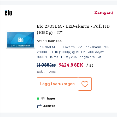
Kampanj
Elo 2703LM - LED-skärm - Full HD 
(1080p) - 27"
Art.nr:
E381844
Elo 2703LM - LED-skärm - 27" - pekskärm - 1920
x 1080 Full HD (1080p) @ 60 Hz - 300 cd/m² -
1000:1 - 14 ms - HDMI, VGA - högtalare - vit
11 088 kr
9424,8 SEK
/ st
Exkl. moms
Lägg i varukorgen
14 i lager
Jämför