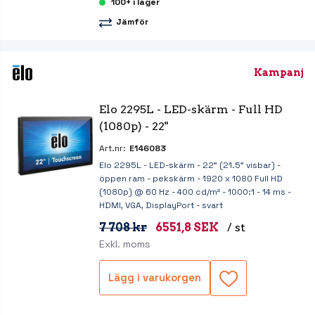
100+ i lager
Jämför
Kampanj
Elo 2295L - LED-skärm - Full HD 
(1080p) - 22"
Art.nr:
E146083
Elo 2295L - LED-skärm - 22" (21.5" visbar) -
öppen ram - pekskärm - 1920 x 1080 Full HD
(1080p) @ 60 Hz - 400 cd/m² - 1000:1 - 14 ms -
HDMI, VGA, DisplayPort - svart
7 708 kr
6551,8 SEK
/ st
Exkl. moms
Lägg i varukorgen