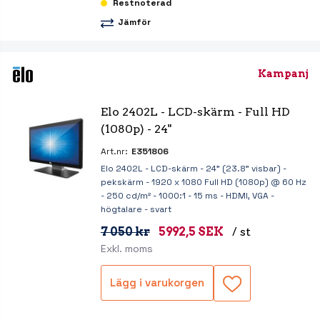
Restnoterad
Jämför
Kampanj
Elo 2402L - LCD-skärm - Full HD 
(1080p) - 24"
Art.nr:
E351806
Elo 2402L - LCD-skärm - 24" (23.8" visbar) -
pekskärm - 1920 x 1080 Full HD (1080p) @ 60 Hz
- 250 cd/m² - 1000:1 - 15 ms - HDMI, VGA -
högtalare - svart
7 050 kr
5992,5 SEK
/ st
Exkl. moms
Lägg i varukorgen