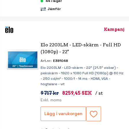
44 i lager
Jämför
Kampanj
Elo 2203LM - LED-skärm - Full HD 
(1080p) - 22"
Art.nr:
E381048
Elo 2203LM - LED-skärm - 22" (21.5" visbar) -
pekskärm - 1920 x 1080 Full HD (1080p) @ 60 Hz
- 250 cd/m² - 1000:1 - 14 ms - HDMI, VGA -
högtalare - vit
9 717 kr
8259,45 SEK
/ st
Exkl. moms
Lägg i varukorgen