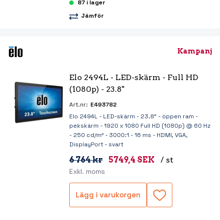
87 i lager
Jämför
Kampanj
Elo 2494L - LED-skärm - Full HD 
(1080p) - 23.8"
Art.nr:
E493782
Elo 2494L - LED-skärm - 23.8" - öppen ram -
pekskärm - 1920 x 1080 Full HD (1080p) @ 60 Hz
- 250 cd/m² - 3000:1 - 16 ms - HDMI, VGA,
DisplayPort - svart
6 764 kr
5749,4 SEK
/ st
Exkl. moms
Lägg i varukorgen