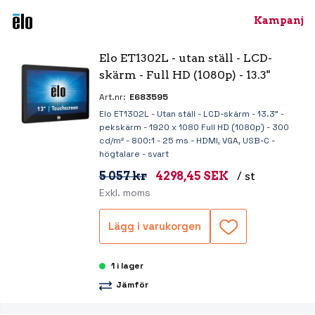
Kampanj
Elo ET1302L - utan ställ - LCD-
skärm - Full HD (1080p) - 13.3"
Art.nr:
E683595
Elo ET1302L - Utan ställ - LCD-skärm - 13.3" -
pekskärm - 1920 x 1080 Full HD (1080p) - 300
cd/m² - 800:1 - 25 ms - HDMI, VGA, USB-C -
högtalare - svart
5 057 kr
4298,45 SEK
/ st
Exkl. moms
Lägg i varukorgen
1 i lager
Jämför