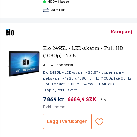
100+ i lager
Jämför
Kampanj
Elo 2495L - LED-skärm - Full HD 
(1080p) - 23.8"
Art.nr:
E506980
Elo 2495L - LED-skärm - 23.8" - öppen ram -
pekskärm - 1920 x 1080 Full HD (1080p) @ 60 Hz
- 600 cd/m² - 1000:1 - 14 ms - HDMI, VGA,
DisplayPort - svart
7 864 kr
6684,4 SEK
/ st
Exkl. moms
Lägg i varukorgen