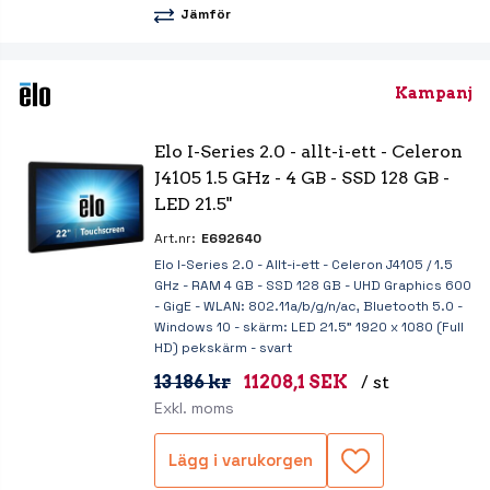
Jämför
Kampanj
Elo I-Series 2.0 - allt-i-ett - Celeron 
J4105 1.5 GHz - 4 GB - SSD 128 GB - 
LED 21.5"
Art.nr:
E692640
Elo I-Series 2.0 - Allt-i-ett - Celeron J4105 / 1.5
GHz - RAM 4 GB - SSD 128 GB - UHD Graphics 600
- GigE - WLAN: 802.11a/b/g/n/ac, Bluetooth 5.0 -
Windows 10 - skärm: LED 21.5" 1920 x 1080 (Full
HD) pekskärm - svart
13 186 kr
11208,1 SEK
/ st
Exkl. moms
Lägg i varukorgen