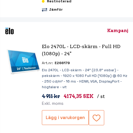
Restnoterad
Jämför
Kampanj
Elo 2470L - LCD-skärm - Full HD 
(1080p) - 24"
Art.nr:
E266179
Elo 2470L - LCD-skärm - 24" (23.8" visbar) -
pekskärm - 1920 x 1080 Full HD (1080p) @ 60 Hz
- 250 cd/m² - 16 ms - HDMI, VGA, DisplayPort -
högtalare - vit
4 911 kr
4174,35 SEK
/ st
Exkl. moms
Lägg i varukorgen