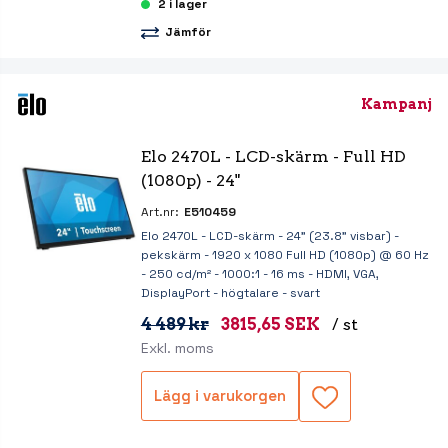
2 i lager
Jämför
Kampanj
Elo 2470L - LCD-skärm - Full HD 
(1080p) - 24"
Art.nr:
E510459
Elo 2470L - LCD-skärm - 24" (23.8" visbar) -
pekskärm - 1920 x 1080 Full HD (1080p) @ 60 Hz
- 250 cd/m² - 1000:1 - 16 ms - HDMI, VGA,
DisplayPort - högtalare - svart
4 489 kr
3815,65 SEK
/ st
Exkl. moms
Lägg i varukorgen