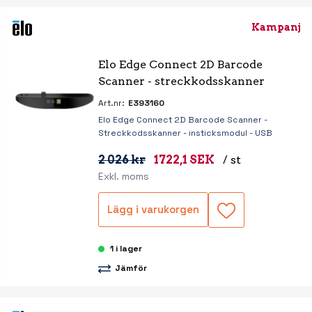
Kampanj
Elo Edge Connect 2D Barcode 
Scanner - streckkodsskanner
Art.nr:
E393160
Elo Edge Connect 2D Barcode Scanner -
Streckkodsskanner - insticksmodul - USB
2 026 kr
1722,1 SEK
/ st
Exkl. moms
Lägg i varukorgen
1 i lager
Jämför