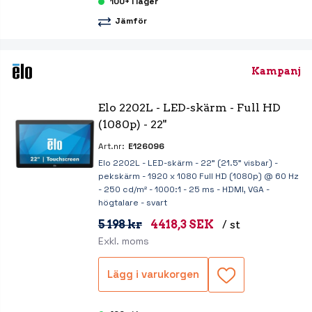
100+ i lager
Jämför
Kampanj
Elo 2202L - LED-skärm - Full HD 
(1080p) - 22"
Art.nr:
E126096
Elo 2202L - LED-skärm - 22" (21.5" visbar) -
pekskärm - 1920 x 1080 Full HD (1080p) @ 60 Hz
- 250 cd/m² - 1000:1 - 25 ms - HDMI, VGA -
högtalare - svart
5 198 kr
4418,3 SEK
/ st
Exkl. moms
Lägg i varukorgen