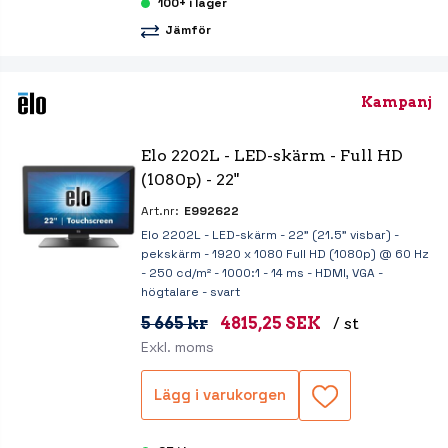
100+ i lager
Jämför
Kampanj
Elo 2202L - LED-skärm - Full HD 
(1080p) - 22"
Art.nr:
E992622
Elo 2202L - LED-skärm - 22" (21.5" visbar) -
pekskärm - 1920 x 1080 Full HD (1080p) @ 60 Hz
- 250 cd/m² - 1000:1 - 14 ms - HDMI, VGA -
högtalare - svart
5 665 kr
4815,25 SEK
/ st
Exkl. moms
Lägg i varukorgen