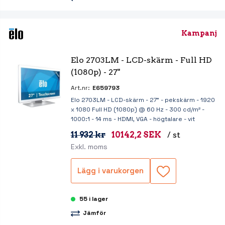
Kampanj
Elo 2703LM - LCD-skärm - Full HD 
(1080p) - 27"
Art.nr:
E659793
Elo 2703LM - LCD-skärm - 27" - pekskärm - 1920
x 1080 Full HD (1080p) @ 60 Hz - 300 cd/m² -
1000:1 - 14 ms - HDMI, VGA - högtalare - vit
11 932 kr
10142,2 SEK
/ st
Exkl. moms
Lägg i varukorgen
55 i lager
Jämför