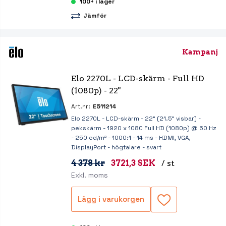
100+ i lager
Jämför
Kampanj
Elo 2270L - LCD-skärm - Full HD 
(1080p) - 22"
Art.nr:
E511214
Elo 2270L - LCD-skärm - 22" (21.5" visbar) -
pekskärm - 1920 x 1080 Full HD (1080p) @ 60 Hz
- 250 cd/m² - 1000:1 - 14 ms - HDMI, VGA,
DisplayPort - högtalare - svart
4 378 kr
3721,3 SEK
/ st
Exkl. moms
Lägg i varukorgen