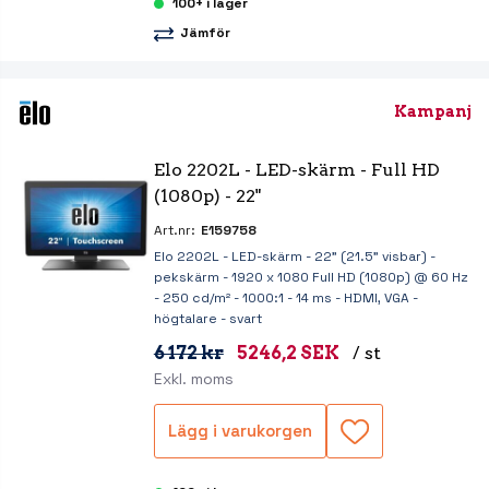
100+ i lager
Jämför
Kampanj
Elo 2202L - LED-skärm - Full HD 
(1080p) - 22"
Art.nr:
E159758
Elo 2202L - LED-skärm - 22" (21.5" visbar) -
pekskärm - 1920 x 1080 Full HD (1080p) @ 60 Hz
- 250 cd/m² - 1000:1 - 14 ms - HDMI, VGA -
högtalare - svart
6 172 kr
5246,2 SEK
/ st
Exkl. moms
Lägg i varukorgen