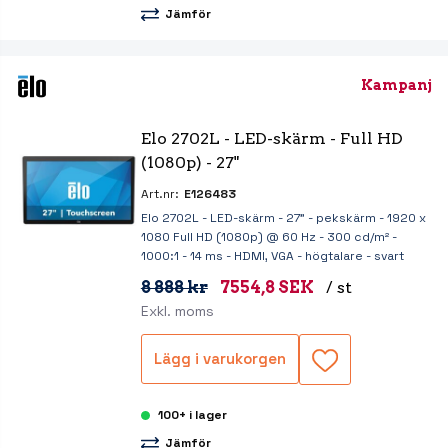
Jämför
Kampanj
Elo 2702L - LED-skärm - Full HD 
(1080p) - 27"
Art.nr:
E126483
Elo 2702L - LED-skärm - 27" - pekskärm - 1920 x
1080 Full HD (1080p) @ 60 Hz - 300 cd/m² -
1000:1 - 14 ms - HDMI, VGA - högtalare - svart
8 888 kr
7554,8 SEK
/ st
Exkl. moms
Lägg i varukorgen
100+ i lager
Jämför