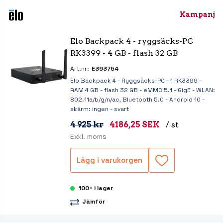
Kampanj
Elo Backpack 4 - ryggsäcks-PC 
RK3399 - 4 GB - flash 32 GB
Art.nr:
E393754
Elo Backpack 4 - Ryggsäcks-PC - 1 RK3399 -
RAM 4 GB - flash 32 GB - eMMC 5.1 - GigE - WLAN:
802.11a/b/g/n/ac, Bluetooth 5.0 - Android 10 -
skärm: ingen - svart
4 925 kr
4186,25 SEK
/ st
Exkl. moms
Lägg i varukorgen
100+ i lager
Jämför