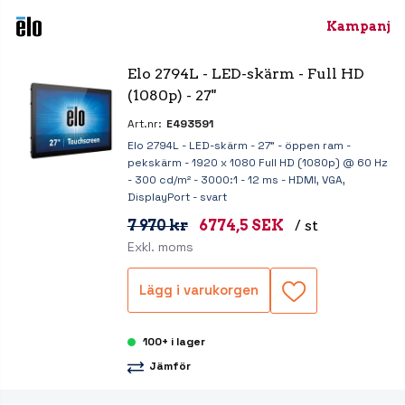
Kampanj
Elo 2794L - LED-skärm - Full HD 
(1080p) - 27"
Art.nr:
E493591
Elo 2794L - LED-skärm - 27" - öppen ram -
pekskärm - 1920 x 1080 Full HD (1080p) @ 60 Hz
- 300 cd/m² - 3000:1 - 12 ms - HDMI, VGA,
DisplayPort - svart
7 970 kr
6774,5 SEK
/ st
Exkl. moms
Lägg i varukorgen
100+ i lager
Jämför