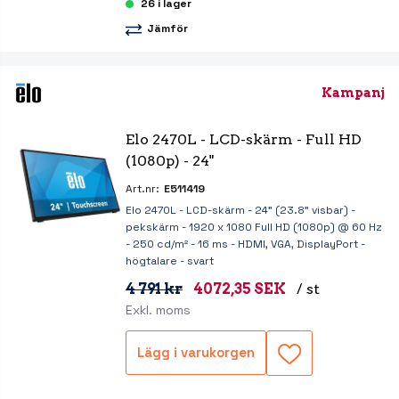
26 i lager
Jämför
Kampanj
Elo 2470L - LCD-skärm - Full HD 
(1080p) - 24"
Art.nr:
E511419
Elo 2470L - LCD-skärm - 24" (23.8" visbar) -
pekskärm - 1920 x 1080 Full HD (1080p) @ 60 Hz
- 250 cd/m² - 16 ms - HDMI, VGA, DisplayPort -
högtalare - svart
4 791 kr
4072,35 SEK
/ st
Exkl. moms
Lägg i varukorgen