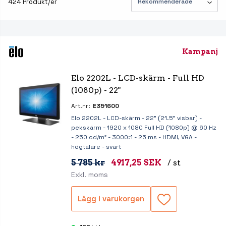
424 Produkt/er
Kampanj
Elo 2202L - LCD-skärm - Full HD 
(1080p) - 22"
Art.nr:
E351600
Elo 2202L - LCD-skärm - 22" (21.5" visbar) -
pekskärm - 1920 x 1080 Full HD (1080p) @ 60 Hz
- 250 cd/m² - 3000:1 - 25 ms - HDMI, VGA -
högtalare - svart
5 785 kr
4917,25 SEK
/ st
Exkl. moms
Lägg i varukorgen