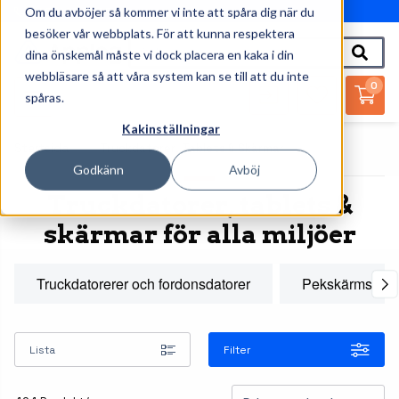
Om du avböjer så kommer vi inte att spåra dig när du
010-162 61 95
besöker vår webbplats. För att kunna respektera
dina önskemål måste vi dock placera en kaka i din
webbläsare så att våra system kan se till att du inte
0
spåras.
Kakinställningar
Startsida
Truckdatorer, Tablets & Skärmar
Godkänn
Avböj
Truckdatorer, tablets &
skärmar för alla miljöer
Truckdatorerer och fordonsdatorer
Pekskärmsdato
Lista
Filter