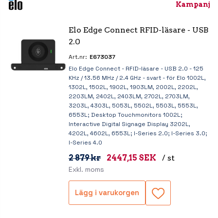
Kampanj
Elo Edge Connect RFID-läsare - USB 
2.0
Art.nr:
E673037
Elo Edge Connect - RFID-läsare - USB 2.0 - 125
KHz / 13.56 MHz / 2.4 GHz - svart - för Elo 1002L,
1302L, 1502L, 1902L, 1903LM, 2002L, 2202L,
2203LM, 2402L, 2403LM, 2702L, 2703LM,
3203L, 4303L, 5053L, 5502L, 5503L, 5553L,
6553L; Desktop Touchmonitors 1002L;
Interactive Digital Signage Display 3202L,
4202L, 4602L, 6553L; I-Series 2.0; I-Series 3.0;
I-Series 4.0
2 879 kr
2447,15 SEK
/ st
Exkl. moms
Lägg i varukorgen