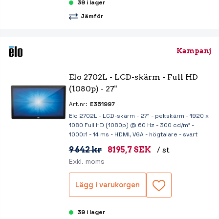
39 i lager
Jämför
Kampanj
Elo 2702L - LCD-skärm - Full HD 
(1080p) - 27"
Art.nr:
E351997
Elo 2702L - LCD-skärm - 27" - pekskärm - 1920 x
1080 Full HD (1080p) @ 60 Hz - 300 cd/m² -
1000:1 - 14 ms - HDMI, VGA - högtalare - svart
9 642 kr
8195,7 SEK
/ st
Exkl. moms
Lägg i varukorgen
39 i lager