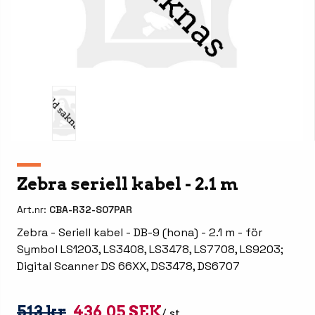
Zebra seriell kabel - 2.1 m
Art.nr:
CBA-R32-S07PAR
Zebra - Seriell kabel - DB-9 (hona) - 2.1 m - för
Symbol LS1203, LS3408, LS3478, LS7708, LS9203;
Digital Scanner DS 66XX, DS3478, DS6707
513 kr
436,05 SEK
/ st