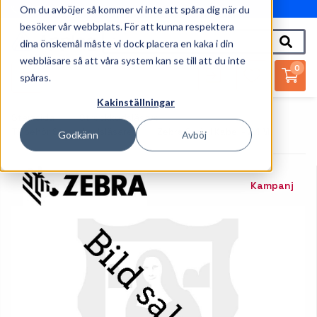
Om du avböjer så kommer vi inte att spåra dig när du
010-162 61 95
besöker vår webbplats. För att kunna respektera
dina önskemål måste vi dock placera en kaka i din
webbläsare så att våra system kan se till att du inte
0
spåras.
Kakinställningar
Startsida
Streckkodsläsare
Tillbehör Streckkodsläsare
Zebra Seriell Kabel - 2.1 M
Godkänn
Avböj
Kampanj