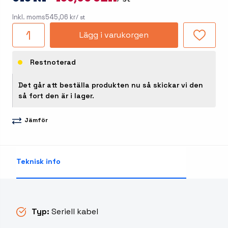
Inkl. moms
545,06 kr
/ st
Lägg i varukorgen
Restnoterad
Det går att beställa produkten nu så skickar vi den
så fort den är i lager.
Jämför
Teknisk info
Typ:
Seriell kabel