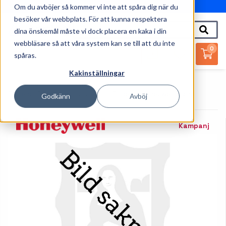
Om du avböjer så kommer vi inte att spåra dig när du
010-162 61 95
besöker vår webbplats. För att kunna respektera
dina önskemål måste vi dock placera en kaka i din
webbläsare så att våra system kan se till att du inte
0
spåras.
Kakinställningar
Startsida
Streckkodsläsare
Tillbehör Streckkodsläsare
Tillbehör Honeywell Granit
Godkänn
Avböj
Kampanj