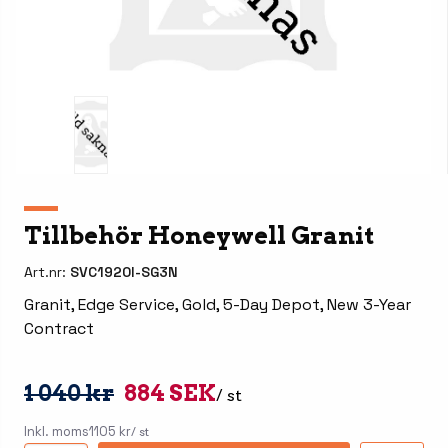
Tillbehör Honeywell Granit
Art.nr:
SVC1920I-SG3N
Granit, Edge Service, Gold, 5-Day Depot, New 3-Year
Contract
1 040 kr
884 SEK
/ st
Inkl. moms
1105 kr
/ st