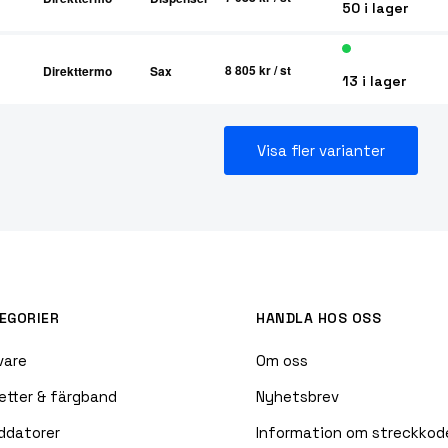
50 i lager
8 805 kr
/ st
Direkttermo
Sax
13 i lager
Visa fler varianter
EGORIER
HANDLA HOS OSS
vare
Om oss
etter & färgband
Nyhetsbrev
ddatorer
Information om streckkod