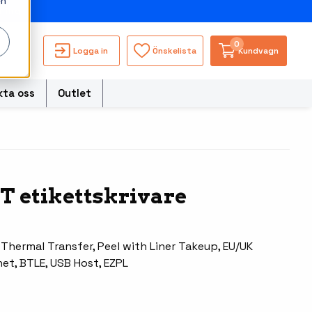
en
ning
0
Logga in
Önskelista
Kundvagn
kta oss
Outlet
torer
T etikettskrivare
Besökssystem
Truckdatorerer och
s
fordonsdatorer
WMS - Lagersystem
ble Computers
 Thermal Transfer, Peel with Liner Takeup, EU/UK
Ruggade tablets
net, BTLE, USB Host, EZPL
hör handdatorer
Pekskärmsdatorer
ör tablets
Pekskärmar