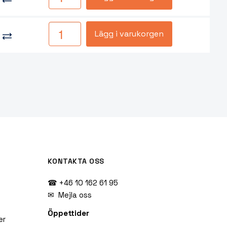
Lägg i varukorgen
KONTAKTA OSS
☎ +46 10 162 61 95
✉
Mejla oss
Öppettider
er