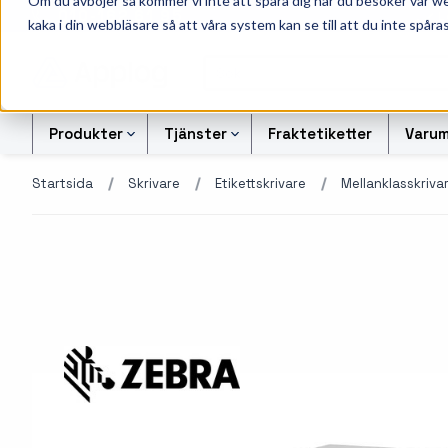
Om du avböjer så kommer vi inte att spåra dig när du besöker vår w
010-162 61 95
L
kaka i din webbläsare så att våra system kan se till att du inte spåras
Produkter
Tjänster
Fraktetiketter
Varum
Startsida
Skrivare
Etikettskrivare
Mellanklasskriva
Etikettskrivare
Svart-vita etiketter
Kontrollsiffran Kalkylato
Etiketter
Armbandsskrivare
Färgetiketter
Offertförfrågan Streckk
Färgband
Kortskrivare
Tryckta etiketter
Transportetiketter
Industriella
Alukett etiketter
Kvittorullar och kassa
bläckstråleskrivare
företag
Otryckta etiketter