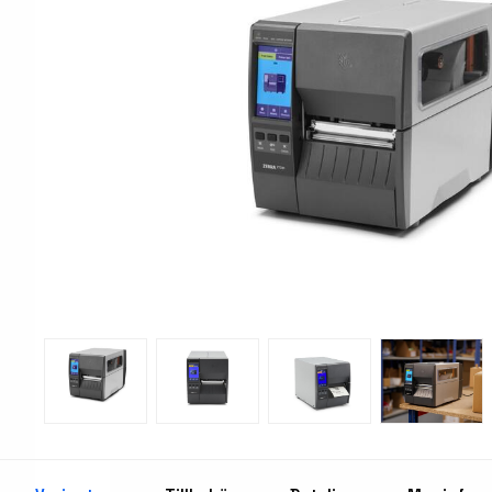
Print & Apply
Etiketthållare och ti
Laseretikett på A4-ark
Kringutrustning
Förbrukning bläckstr
Tillbehör skrivare
Varningsetiketter
RFID Handdatorer
Batteridrivna arbets
RFID Skrivare
NB-serien
RFID Etiketter
PC-serien
Fasta RFID Läsare
Tillbehör arbetsstat
RFID antenner