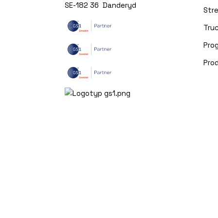
SE-182 36 Danderyd
Str
Truc
Pro
Pro