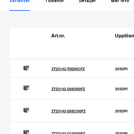
Varianter
Tillbehör
Detaljer
Mer info
RFID Streckkodsläsare
Art.nr.
Upplösn
ZT23142-T0E00CFZ
203DPI
ZT23142-D0E000FZ
203DPI
ZT23142-D0EC00FZ
203DPI
ZT23142-D1E000FZ
203DPI