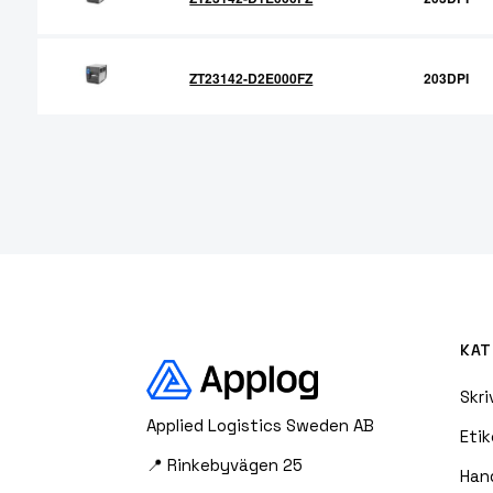
ZT23142-D2E000FZ
203DPI
KAT
Skri
Applied Logistics Sweden AB
Etik
📍 Rinkebyvägen 25
Han