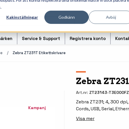
ebbplats. För att kunna respektera dina önskemål måste vi dock placera 
ösningar för professionell informationshantering och märk
.
Kakinställningar
Godkänn
Avböj
ärken
Service & Support
Registrera konto
Konta
re
Zebra ZT231T Etikettskrivare
r
Handhållna streckkodsläsare
Handda
Zebra ZT231
odsoriginal
Bordsskanners
Tablet
Art.nr:
ZT23143-T3E000FZ
Fingerskanners
Weara
Zebra ZT231; 4, 300 dpi,
Kampanj
Cords, USB, Serial, Ether
rullar för
Streckkodsverifierare
Tillbe
Visa mer
Tillbehör streckkodsläsare
Tillbeh