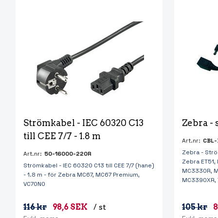
RFID Streckkodsläsare
Strömkabel - IEC 60320 C13 
Zebra - 
till CEE 7/7 - 1.8 m
Art.nr:
CBL-
Zebra - Ström
Art.nr:
50-16000-220R
Zebra ET51,
Strömkabel - IEC 60320 C13 till CEE 7/7 (hane)
MC3330R, 
- 1.8 m - för Zebra MC67, MC67 Premium,
MC3390XR, 
VC70N0
116 kr
98,6 SEK
/ st
105 kr
8