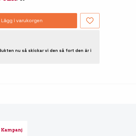
Tillbehör truckdatorer
och pekskärmar
Lägg i varukorgen
dukten nu så skickar vi den så fort den är i
-handdatorer
Besökssystem
-
kodsläsare
WMS - Lagersystem
-etiketter
Seagull Scientific
BarTender
-färgband
Kampanj
Loftware NiceLabel