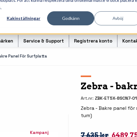
ebbplats. För att kunna respektera dina önskemål måste vi dock placera 
ösningar för professionell informationshantering och märk
.
Kakinställningar
Godkänn
Avböj
ärken
Service & Support
Registrera konto
Konta
akre Panel För Surfplatta
r
Handhållna streckkodsläsare
Handda
Zebra - bakr
odsoriginal
Bordsskanners
Tablet
Art.nr:
ZBK-ET5X-8SCN7-01
Fingerskanners
Weara
Zebra - Bakre panel för 
tum)
rullar för
Streckkodsverifierare
Tillbe
Tillbehör streckkodsläsare
Tillbeh
Kampanj
7 635 kr
6489,7