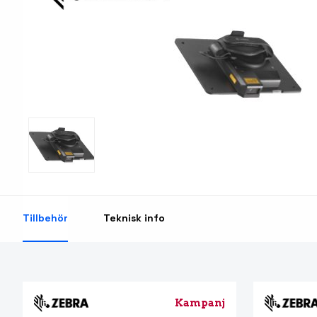
Print & Apply
Etiketthållare och ti
Laseretikett på A4-ark
Kringutrustning
Förbrukning bläckstr
Tillbehör skrivare
Varningsetiketter
RFID Handdatorer
Batteridrivna arbets
Tillbehör
Teknisk info
RFID Skrivare
NB-serien
RFID Etiketter
PC-serien
Fasta RFID Läsare
Tillbehör arbetsstat
RFID antenner
Kampanj