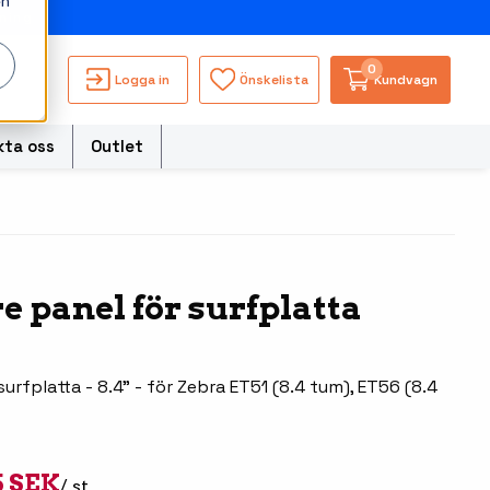
en
ning
0
Logga in
Önskelista
Kundvagn
kta oss
Outlet
torer
e panel för surfplatta
Besökssystem
Truckdatorerer och
s
fordonsdatorer
WMS - Lagersystem
ble Computers
surfplatta - 8.4" - för Zebra ET51 (8.4 tum), ET56 (8.4
Ruggade tablets
hör handdatorer
Pekskärmsdatorer
ör tablets
Pekskärmar
5 SEK
/ st