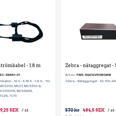
strömkabel - 1.8 m
Zebra - nätaggregat -
DC-388A1-01
Art.nr:
PWR-BGA12V50W0WW
kabel - 12 V - 4.16 A - 1.8 m - för
Zebra - Nätaggregat - AC 100-240
 MC2200, MC27, MC3300-G,
MC3330XR, MC3390R,
TC25, TC70
9,25 SEK
/ st
570 kr
484,5 SEK
/ st