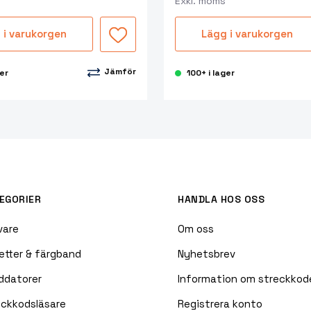
Exkl. moms
 i varukorgen
Lägg i varukorgen
Jämför
ger
100+ i lager
EGORIER
HANDLA HOS OSS
vare
Om oss
etter & färgband
Nyhetsbrev
ddatorer
Information om streckkod
eckkodsläsare
Registrera konto