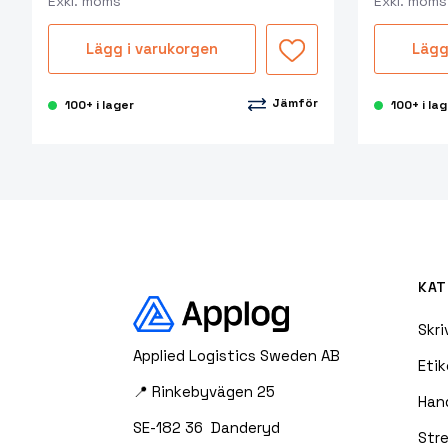
Exkl. moms
Exkl. moms
Lägg i varukorgen
Lägg
Jämför
100+ i lager
100+ i la
KAT
Skri
Applied Logistics Sweden AB
Etik
📍 Rinkebyvägen 25
Han
SE-182 36 Danderyd
Str