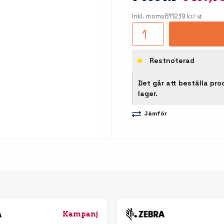
llbehör
Inkl. moms
8112,19 kr
/ st
åleskrivare
Restnoterad
Det går att beställa pro
lager.
Jämför
stationer
Etikettprogram
Outlet
Mobile Device Management
Outlet
streck
Paketlösningar
Outlet
ioner
Tillbehör etikettprogram
Outlet
Kampanj