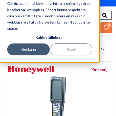
Om du avböjer så kommer vi inte att spåra dig när du
010-162 61 95
besöker vår webbplats. För att kunna respektera
dina önskemål måste vi dock placera en kaka i din
webbläsare så att våra system kan se till att du inte
0
spåras.
Kakinställningar
Startsida
Handdatorer
Handdatorer
Handdator Honeywell CK65-ATEX, 2D, EX20, BT, Wi-Fi, Alpha,
Godkänn
Avböj
GMS, Android
Kampanj