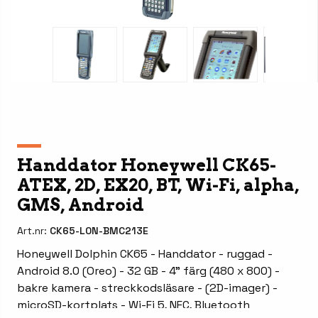
Handdator Honeywell CK65-
ATEX, 2D, EX20, BT, Wi-Fi, alpha,
GMS, Android
Art.nr:
CK65-L0N-BMC213E
Honeywell Dolphin CK65 - Handdator - ruggad -
Android 8.0 (Oreo) - 32 GB - 4" färg (480 x 800) -
bakre kamera - streckkodsläsare - (2D-imager) -
microSD-kortplats - Wi-Fi 5, NFC, Bluetooth