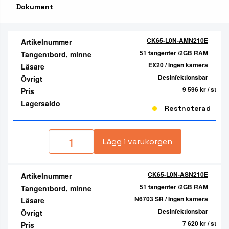
Dokument
CK65-L0N-AMN210E
Artikelnummer
51 tangenter /2GB RAM
Tangentbord, minne
EX20 / Ingen kamera
Läsare
Desinfektionsbar
Övrigt
9 596 kr
/ st
Pris
Lagersaldo
Restnoterad
Lägg i varukorgen
CK65-L0N-ASN210E
Artikelnummer
51 tangenter /2GB RAM
Tangentbord, minne
N6703 SR / Ingen kamera
Läsare
Desinfektionsbar
Övrigt
7 620 kr
/ st
Pris