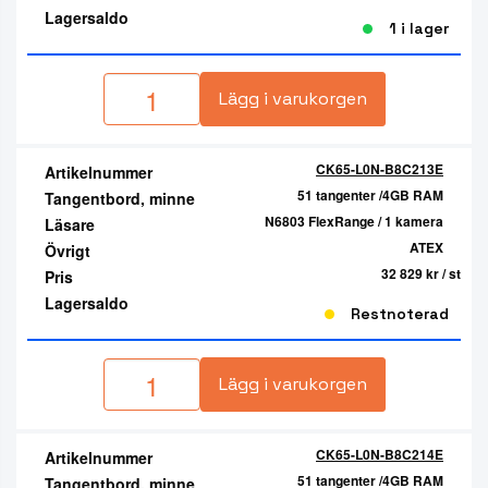
Lagersaldo
1 i lager
Lägg i varukorgen
CK65-L0N-B8C213E
Artikelnummer
51 tangenter /4GB RAM
Tangentbord, minne
N6803 FlexRange / 1 kamera
Läsare
ATEX
Övrigt
32 829 kr
/ st
Pris
Lagersaldo
Restnoterad
Lägg i varukorgen
CK65-L0N-B8C214E
Artikelnummer
51 tangenter /4GB RAM
Tangentbord, minne