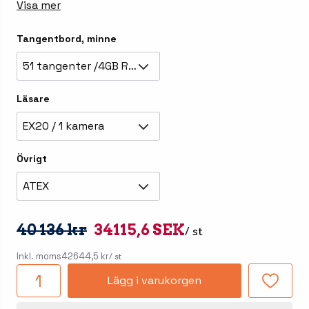
Visa mer
Tangentbord, minne
51 tangenter /4GB RAM
Läsare
EX20 / 1 kamera
Övrigt
ATEX
40 136 kr
34115,6 SEK
/ st
Inkl. moms
42644,5 kr
/ st
Lägg i varukorgen