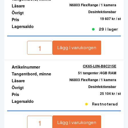
N6803 FlexRange / 1 kamera
Läsare
Desinfektionsbar
Övrigt
19 607 kr
/ st
Pris
Lagersaldo
29 i lager
Lägg i varukorgen
CK65-L0N-B8C215E
Artikelnummer
51 tangenter /4GB RAM
Tangentbord, minne
N6803 FlexRange / 1 kamera
Läsare
Desinfektionsbar
Övrigt
25 104 kr
/ st
Pris
Lagersaldo
Restnoterad
Lägg i varukorgen