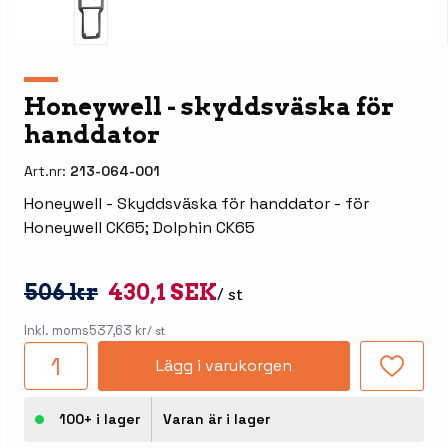
Honeywell - skyddsväska för
handdator
Art.nr:
213-064-001
Honeywell - Skyddsväska för handdator - för
Honeywell CK65; Dolphin CK65
506 kr
430,1 SEK
/ st
Inkl. moms
537,63 kr
/ st
Lägg i varukorgen
100+ i lager
Varan är i lager