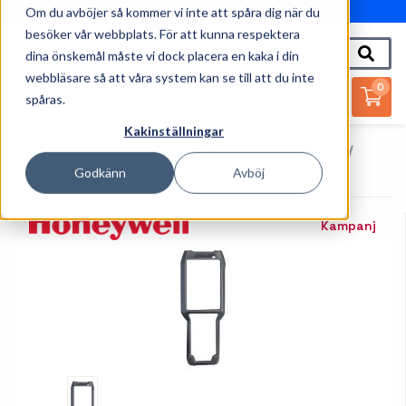
Om du avböjer så kommer vi inte att spåra dig när du
010-162 61 95
besöker vår webbplats. För att kunna respektera
dina önskemål måste vi dock placera en kaka i din
webbläsare så att våra system kan se till att du inte
0
spåras.
Kakinställningar
Startsida
Handdatorer
Tillbehör Handdatorer
Honeywell - Skyddsväska För Handdator
Godkänn
Avböj
Kampanj