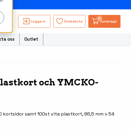
en
ning
0
Logga in
Önskelista
Kundvagn
kta oss
Outlet
torer
Plastkort och YMCKO-
Besökssystem
Truckdatorerer och
s
fordonsdatorer
WMS - Lagersystem
ble Computers
Ruggade tablets
hör handdatorer
kortsidor samt 100st vita plastkort, 86,5 mm x 54
Pekskärmsdatorer
ör tablets
Pekskärmar