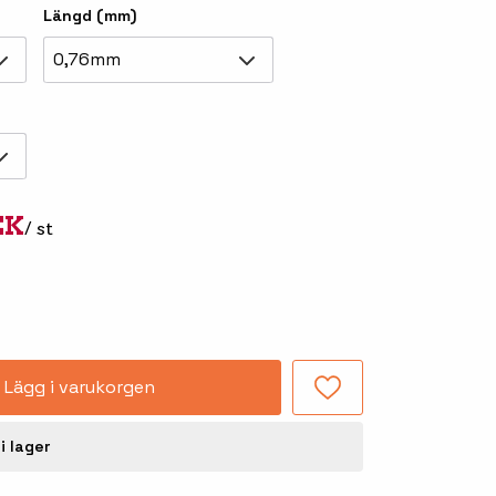
Längd (mm)
Tillbehör truckdatorer
och pekskärmar
0,76mm
EK
/ st
-handdatorer
Besökssystem
-
kodsläsare
WMS - Lagersystem
Lägg i varukorgen
-etiketter
Seagull Scientific
BarTender
i lager
-färgband
Loftware NiceLabel