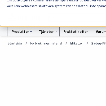
Om du avböjer så kommer vi inte att spåra dig när du besöker vår w
010-162 61 95
L
kaka i din webbläsare så att våra system kan se till att du inte spåras
Produkter
Tjänster
Fraktetiketter
Varum
Startsida
Förbrukningsmaterial
Etiketter
Badgy-Ki
Etikettskrivare
Svart-vita etiketter
Kontrollsiffran Kalkylato
Etiketter
Armbandsskrivare
Färgetiketter
Offertförfrågan Streckk
Färgband
Kortskrivare
Tryckta etiketter
Transportetiketter
Industriella
Alukett etiketter
Kvittorullar och kassa
bläckstråleskrivare
företag
Otryckta etiketter