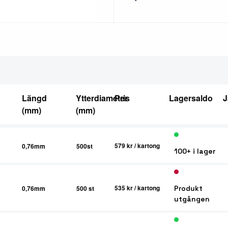
Längd
Ytterdiameter
Pris
Lagersaldo
J
(mm)
(mm)
579 kr
/ kartong
0,76mm
500st
100+ i lager
535 kr
/ kartong
0,76mm
500 st
Produkt
utgången