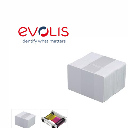
Print & Apply
Etiketthållare och ti
Laseretikett på A4-ark
Kringutrustning
Förbrukning bläckstr
Tillbehör skrivare
Varningsetiketter
RFID Handdatorer
Batteridrivna arbets
RFID Skrivare
NB-serien
RFID Etiketter
PC-serien
Fasta RFID Läsare
Tillbehör arbetsstat
RFID antenner