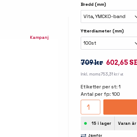
llbehör
Bredd (mm)
åleskrivare
Vita, YMCKO-band
Ytterdiameter (mm)
Kampanj
100st
709 kr
602,65 S
Inkl. moms
753,31 kr
/ st
stationer
Etikettprogram
Outlet
Etiketter per st: 1
Antal per fp: 100
Mobile Device Management
Outlet
streck
Paketlösningar
Outlet
ioner
Tillbehör etikettprogram
15 i lager
Varan är 
Outlet
Jämför