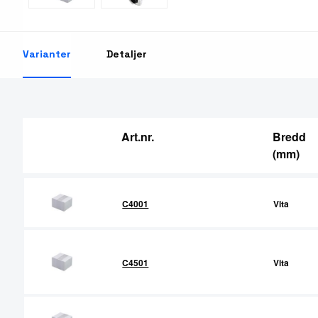
RFID Streckkodsläsare
Varianter
Detaljer
Art.nr.
Bredd
(mm)
C4001
Vita
C4501
Vita