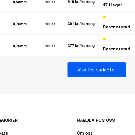
919 kr
/ kartong
0,50mm
100st
17 i lager
301 kr
/ kartong
0,76mm
100st
Restnoterad
377 kr
/ kartong
0,76mm
100st
Restnoterad
Visa fler varianter
EGORIER
HANDLA HOS OSS
vare
Om oss