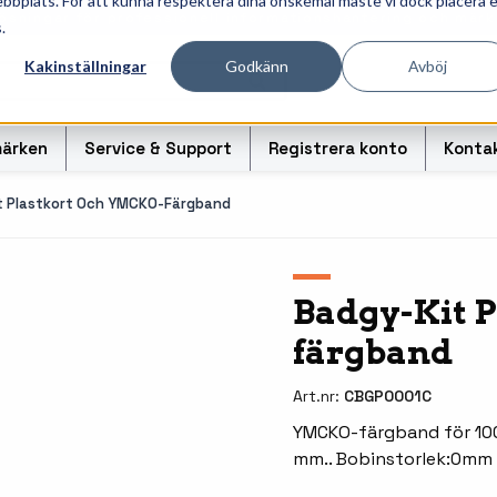
ebbplats. För att kunna respektera dina önskemål måste vi dock placera 
ösningar för professionell informationshantering och märk
.
Kakinställningar
Godkänn
Avböj
ärken
Service & Support
Registrera konto
Konta
t Plastkort Och YMCKO-Färgband
r
Handhållna streckkodsläsare
Handda
Badgy-Kit 
färgband
odsoriginal
Bordsskanners
Tablet
Fingerskanners
Weara
Art.nr:
CBGP0001C
rullar för
Streckkodsverifierare
Tillbe
YMCKO-färgband för 100 
mm.. Bobinstorlek:0mm
Tillbehör streckkodsläsare
Tillbeh