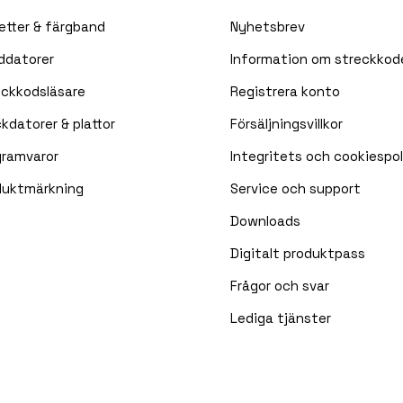
etter & färgband
Nyhetsbrev
ddatorer
Information om streckkod
eckkodsläsare
Registrera konto
kdatorer & plattor
Försäljningsvillkor
gramvaror
Integritets och cookiespol
duktmärkning
Service och support
Downloads
Digitalt produktpass
Frågor och svar
Lediga tjänster