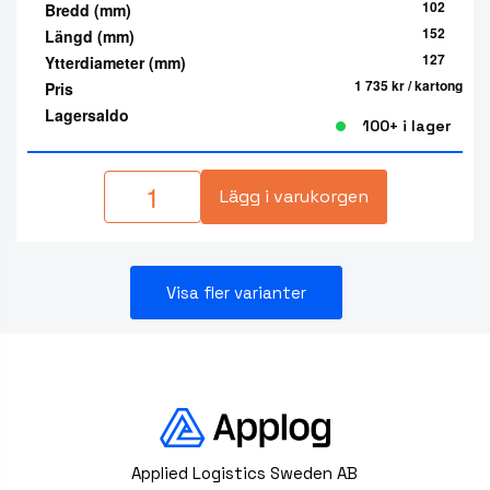
102
Bredd (mm)
152
Längd (mm)
127
Ytterdiameter (mm)
1 735 kr
/ kartong
Pris
Lagersaldo
100+ i lager
Lägg i varukorgen
Visa fler varianter
Applied Logistics Sweden AB