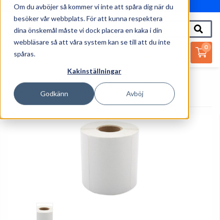
Om du avböjer så kommer vi inte att spåra dig när du
010-162 61 95
besöker vår webbplats. För att kunna respektera
dina önskemål måste vi dock placera en kaka i din
webbläsare så att våra system kan se till att du inte
0
spåras.
Kakinställningar
Startsida
Förbrukningsmaterial
Etiketter
Etikett TT 70x32 Mm Coated
Godkänn
Avböj