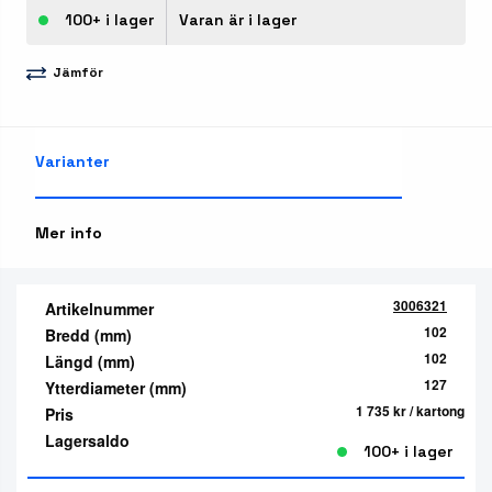
100+ i lager
Varan är i lager
Jämför
Varianter
Mer info
3006321
Artikelnummer
102
Bredd (mm)
102
Längd (mm)
127
Ytterdiameter (mm)
1 735 kr
/ kartong
Pris
Lagersaldo
100+ i lager