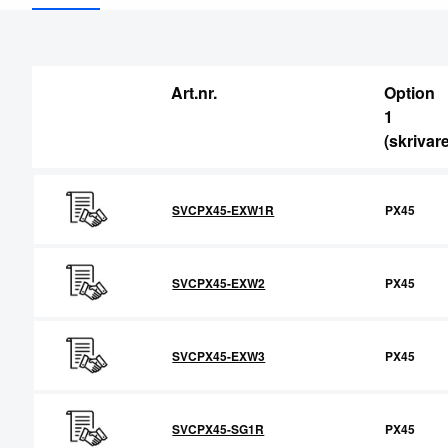
RFID Streckkodsläsare
Art.nr.
Option
1
(skrivare
SVCPX45-EXW1R
PX45
SVCPX45-EXW2
PX45
SVCPX45-EXW3
PX45
SVCPX45-SG1R
PX45