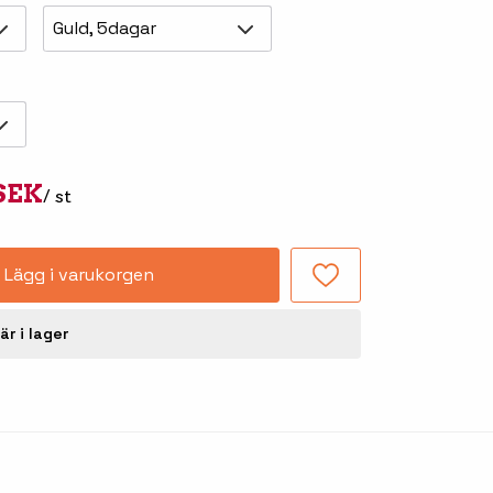
Guld, 5dagar
Tillbehör truckdatorer
och pekskärmar
 SEK
/ st
Lägg i varukorgen
-handdatorer
Besökssystem
är i lager
-
kodsläsare
WMS - Lagersystem
-etiketter
Seagull Scientific
BarTender
-färgband
Loftware NiceLabel