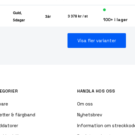
Guld,
3 378 kr
/ st
3år
100+ i lager
5dagar
Visa fler varianter
EGORIER
HANDLA HOS OSS
vare
Om oss
etter & färgband
Nyhetsbrev
ddatorer
Information om streckkod