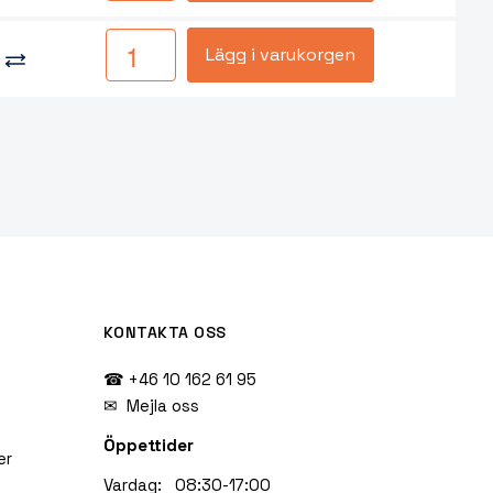
Lägg i varukorgen
KONTAKTA OSS
☎ +46 10 162 61 95
✉
Mejla oss
Öppettider
er
Vardag: 08:30-17:00