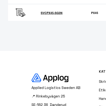
SVCPX45-SG3N
PX45
KAT
Skri
Applied Logistics Sweden AB
Etik
📍 Rinkebyvägen 25
Han
SE-182 36 Danderyd