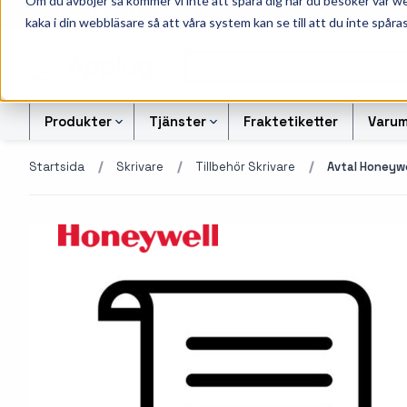
Om du avböjer så kommer vi inte att spåra dig när du besöker vår w
010-162 61 95
L
kaka i din webbläsare så att våra system kan se till att du inte spåras
Produkter
Tjänster
Fraktetiketter
Varum
Startsida
Skrivare
Tillbehör Skrivare
Avtal Honeywe
Etikettskrivare
Svart-vita etiketter
Kontrollsiffran Kalkylato
Etiketter
Armbandsskrivare
Färgetiketter
Offertförfrågan Streckk
Färgband
Kortskrivare
Tryckta etiketter
Transportetiketter
Industriella
Alukett etiketter
Kvittorullar och kassa
bläckstråleskrivare
företag
Otryckta etiketter