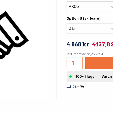
llbehör
PX65
åleskrivare
Option 3 (skrivare)
3år
4 868 kr
4137,8
Inkl. moms
5172,25 kr
/ st
stationer
Etikettprogram
Outlet
100+ i lager
Varan 
Mobile Device Management
Outlet
streck
Jämför
Paketlösningar
Outlet
ioner
Tillbehör etikettprogram
Outlet