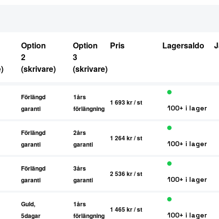
Option
Option
Pris
Lagersaldo
J
2
3
)
(skrivare)
(skrivare)
Förlängd
1års
1 693 kr
/ st
100+ i lager
garanti
förlängning
Förlängd
2års
1 264 kr
/ st
100+ i lager
garanti
garanti
Förlängd
3års
2 536 kr
/ st
100+ i lager
garanti
garanti
Guld,
1års
1 465 kr
/ st
100+ i lager
5dagar
förlängning