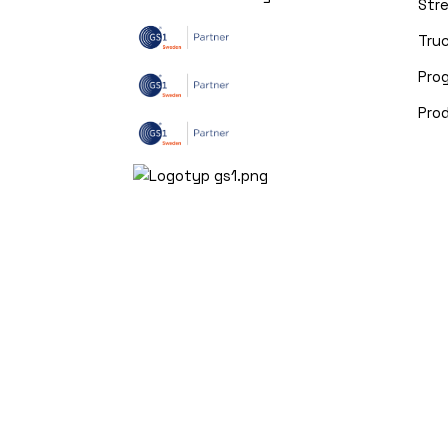
Str
Truc
Pro
Pro