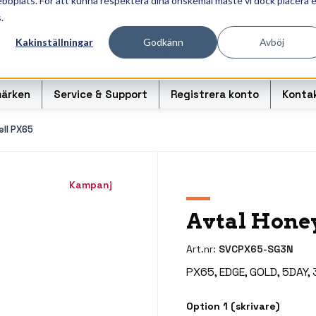
ebbplats. För att kunna respektera dina önskemål måste vi dock placera 
ösningar för professionell informationshantering och märk
.
Kakinställningar
Godkänn
Avböj
ärken
Service & Support
Registrera konto
Konta
ll PX65
Kampanj
r
Handhållna streckkodsläsare
Handda
Avtal Hone
odsoriginal
Bordsskanners
Tablet
Fingerskanners
Weara
Art.nr:
SVCPX65-SG3N
PX65, EDGE, GOLD, 5DAY,
rullar för
Streckkodsverifierare
Tillbe
Tillbehör streckkodsläsare
Tillbeh
Option 1 (skrivare)