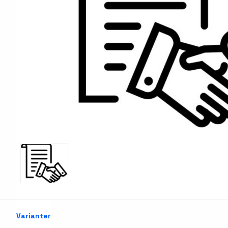
Print & Apply
Etiketthållare och ti
Laseretikett på A4-ark
Kringutrustning
Förbrukning bläckstr
Tillbehör skrivare
Varningsetiketter
RFID Handdatorer
Batteridrivna arbets
RFID Skrivare
NB-serien
RFID Etiketter
PC-serien
Fasta RFID Läsare
Tillbehör arbetsstat
Varianter
RFID antenner