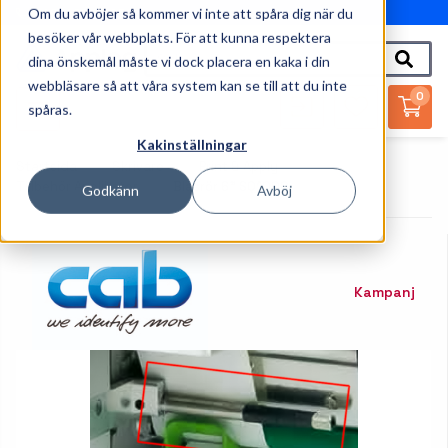
Om du avböjer så kommer vi inte att spåra dig när du
010-162 61 95
besöker vår webbplats. För att kunna respektera
dina önskemål måste vi dock placera en kaka i din
webbläsare så att våra system kan se till att du inte
0
spåras.
Kakinställningar
Startsida
Skrivare
Print & Apply
Tillbehör Applikator
Blåsrör 6" SQ1000
Godkänn
Avböj
Kampanj