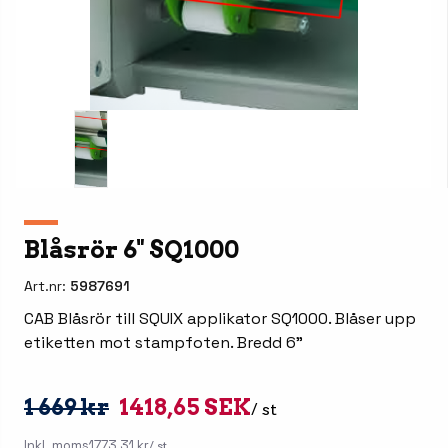
Blåsrör 6" SQ1000
Art.nr:
5987691
CAB Blåsrör till SQUIX applikator SQ1000. Blåser upp
etiketten mot stampfoten. Bredd 6"
1 669 kr
1418,65 SEK
/ st
Inkl. moms
1773,31 kr
/ st