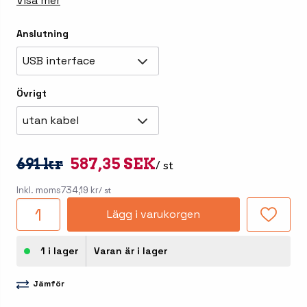
Visa mer
Anslutning
USB interface
Övrigt
utan kabel
691 kr
587,35 SEK
/ st
Inkl. moms
734,19 kr
/ st
Lägg i varukorgen
1 i lager
Varan är i lager
Jämför