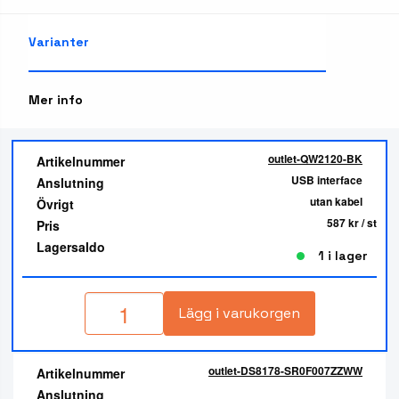
Varianter
Mer info
outlet-QW2120-BK
Artikelnummer
USB interface
Anslutning
utan kabel
Övrigt
587 kr
/ st
Pris
Lagersaldo
1 i lager
Lägg i varukorgen
outlet-DS8178-SR0F007ZZWW
Artikelnummer
Anslutning