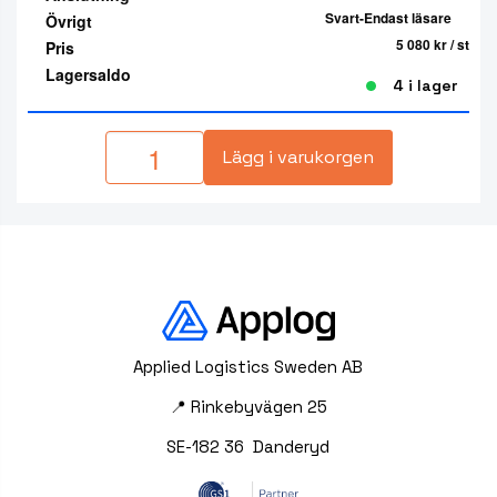
Svart-Endast läsare
Övrigt
5 080 kr
/ st
Pris
Lagersaldo
4 i lager
Lägg i varukorgen
Applied Logistics Sweden AB
📍 Rinkebyvägen 25
SE-182 36 Danderyd