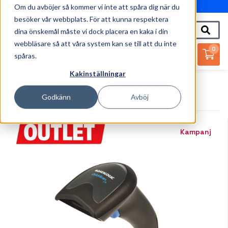
Om du avböjer så kommer vi inte att spåra dig när du
010-162 61 95
besöker vår webbplats. För att kunna respektera
dina önskemål måste vi dock placera en kaka i din
webbläsare så att våra system kan se till att du inte
0
spåras.
Kakinställningar
Startsida
Outlet
Outlet-Streckkodsläsare
Datalogic QuickScan Lite QW2120 - Streckkodsskanner
Godkänn
Avböj
Kampanj