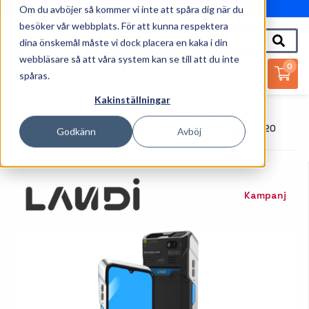
Om du avböjer så kommer vi inte att spåra dig när du
010-162 61 95
besöker vår webbplats. För att kunna respektera
dina önskemål måste vi dock placera en kaka i din
webbläsare så att våra system kan se till att du inte
0
spåras.
Kakinställningar
Startsida
Outlet
Outlet-Handdatorer
Handdator Landi M20SE KIT Med Laddstation M20 Base-D20
Godkänn
Avböj
Kampanj