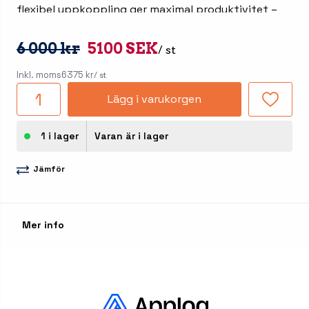
flexibel uppkoppling ger maximal produktivitet –
oavsett var du arbetar. I priset ingår även
laddstationen M2-Base-D2. Produkterna är i mycket
6 000 kr
5100 SEK
/ st
fint skick och har använts för demonstration.
Inkl. moms
6375 kr
/ st
Lägg i varukorgen
1 i lager
Varan är i lager
Jämför
Mer info