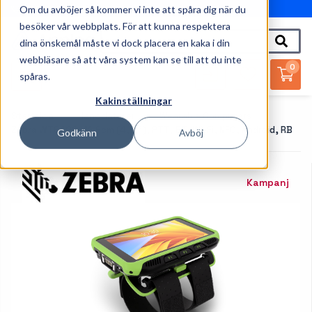
Om du avböjer så kommer vi inte att spåra dig när du
010-162 61 95
besöker vår webbplats. För att kunna respektera
dina önskemål måste vi dock placera en kaka i din
webbläsare så att våra system kan se till att du inte
0
spåras.
Kakinställningar
Startsida
Handdatorer
Wearable Computers
Zebra WT6400, 11,9cm (4,7''), PTT, BT, Wi-Fi, NFC, Android, RB
Godkänn
Avböj
Kampanj