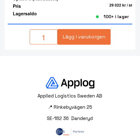
29 022 kr
/ st
Pris
Lagersaldo
100+ i lager
Lägg i varukorgen
Applied Logistics Sweden AB
📍 Rinkebyvägen 25
SE-182 36 Danderyd