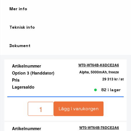
Mer info
Teknisk info
Dokument
WT0-WT64B-K6DCE2A6
Artikelnummer
Alpha, 5000mAh, freeze
Option 3 (Handdator)
29 313 kr
/ st
Pris
Lagersaldo
82 i lager
Lägg i varukorgen
WT0-WT64B-T6DCE2A6
Artikelnummer