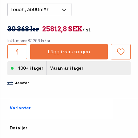
Touch, 3500mAh
30 368 kr
25812,8 SEK
/ st
Inkl. moms
32266 kr
/ st
Lägg i varukorgen
100+ i lager
Varan är i lager
Jämför
Varianter
Detaljer