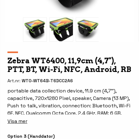
Zebra WT6400, 11,9cm (4,7''),
PTT, BT, Wi-Fi, NFC, Android, RB
Art.nr:
WT0-WT64B-T6DCC2A6
portable data collection device, 11.9 cm (4,7''),
capacitive, 720x1280 Pixel, speaker, Camera (13 MP),
Push to talk, vibration, connection: Bluetooth, Wi-Fi
6E, NFC, Qualcomm Octa Core, 2.4 GHz, RAM: 6 GB,
Flash: 64 GB, OS: Android, incl.: battery, 3500 mAh,
Visa mer
removable battery, order separately: wrist mount,
IP65, IP67
Option 3 (Handdator)