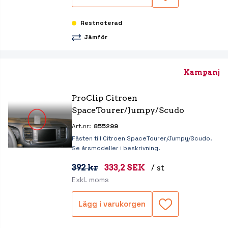
Restnoterad
Jämför
Kampanj
ProClip Citroen 
SpaceTourer/Jumpy/Scudo
Art.nr:
855299
Fästen till Citroen SpaceTourer/Jumpy/Scudo.
Se årsmodeller i beskrivning.
392 kr
333,2 SEK
/ st
Exkl. moms
Lägg i varukorgen