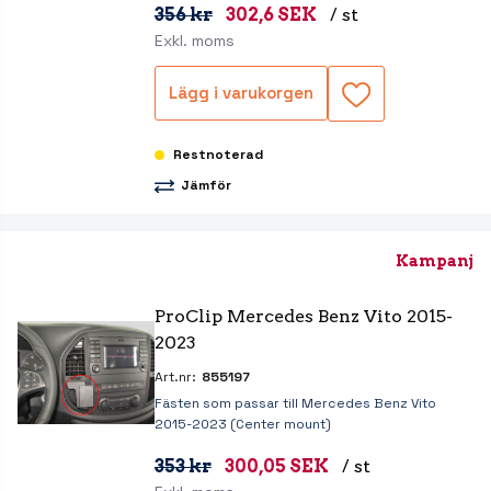
356 kr
302,6 SEK
/ st
Exkl. moms
Lägg i varukorgen
Restnoterad
Jämför
Kampanj
ProClip Mercedes Benz Vito 2015-
2023 
Art.nr:
855197
Fästen som passar till Mercedes Benz Vito
2015-2023 (Center mount)
353 kr
300,05 SEK
/ st