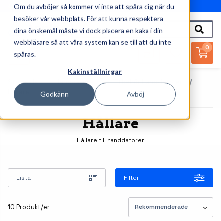
Om du avböjer så kommer vi inte att spåra dig när du
010-162 61 95
besöker vår webbplats. För att kunna respektera
dina önskemål måste vi dock placera en kaka i din
webbläsare så att våra system kan se till att du inte
0
spåras.
Kakinställningar
Startsida
Handdatorer
Tillbehör Handdatorer
Hållare
Godkänn
Avböj
Hållare
Hållare till handdatorer
Lista
Filter
10 Produkt/er