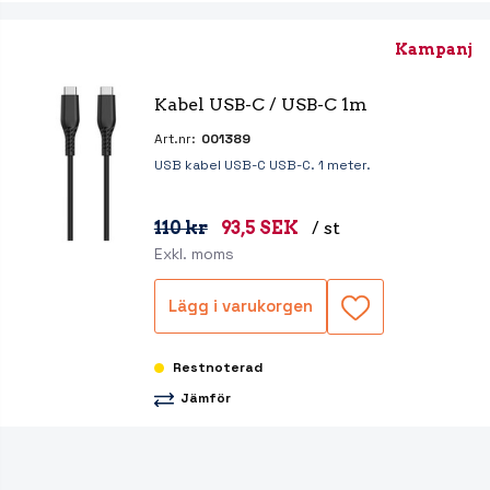
Kampanj
Kabel USB-C / USB-C 1m
Art.nr:
001389
USB kabel USB-C USB-C. 1 meter.
110 kr
93,5 SEK
/ st
Exkl. moms
Lägg i varukorgen
Restnoterad
Jämför