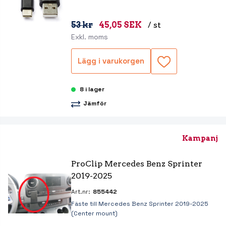
53 kr
45,05 SEK
/ st
Exkl. moms
Lägg i varukorgen
8 i lager
Jämför
Kampanj
ProClip Mercedes Benz Sprinter 
2019-2025
Art.nr:
855442
Fäste till Mercedes Benz Sprinter 2019-2025
(Center mount)