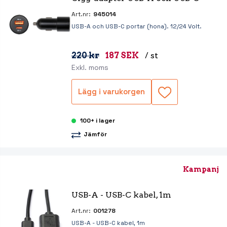
Art.nr:
945014
USB-A och USB-C portar (hona). 12/24 Volt.
220 kr
187 SEK
/ st
Exkl. moms
Lägg i varukorgen
100+ i lager
Jämför
Kampanj
USB-A - USB-C kabel, 1m
Art.nr:
001278
USB-A - USB-C kabel, 1m