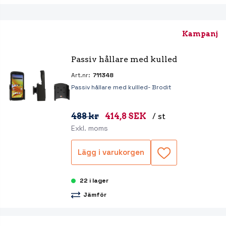
Kampanj
Passiv hållare med kulled
Art.nr:
711348
Passiv hållare med kullled- Brodit
488 kr
414,8 SEK
/ st
Exkl. moms
Lägg i varukorgen
22 i lager
Jämför