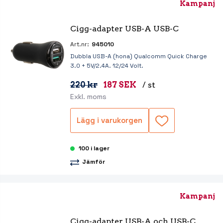
Kampanj
Cigg-adapter USB-A USB-C
Art.nr:
945010
Dubbla USB-A (hona) Qualcomm Quick Charge
3.0 + 5V/2.4A. 12/24 Volt.
220 kr
187 SEK
/ st
Exkl. moms
Lägg i varukorgen
100 i lager
Jämför
Kampanj
Cigg-adapter USB-A och USB-C