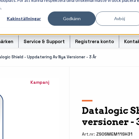
ebbplats. För att kunna respektera dina önskemål måste vi dock placera 
ösningar för professionell informationshantering och märk
.
Kakinställningar
Godkänn
Avböj
ärken
Service & Support
Registrera konto
Konta
logic Shield - Uppdatering Av Nya Versioner - 3 År
Kampanj
r
Handhållna streckkodsläsare
Handda
odsoriginal
Bordsskanners
Tablet
Datalogic S
Fingerskanners
Weara
versioner - 
rullar för
Streckkodsverifierare
Tillbe
Tillbehör streckkodsläsare
Tillbeh
Art.nr:
ZS0SMEM11SH31