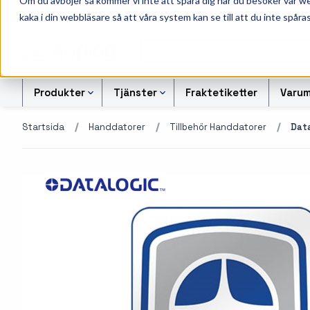
Om du avböjer så kommer vi inte att spåra dig när du besöker vår w
010-162 61 95
L
kaka i din webbläsare så att våra system kan se till att du inte spåras
Produkter
Tjänster
Fraktetiketter
Varum
Startsida
Handdatorer
Tillbehör Handdatorer
Data
Etikettskrivare
Svart-vita etiketter
Kontrollsiffran Kalkylato
Etiketter
Armbandsskrivare
Färgetiketter
Offertförfrågan Streckk
Färgband
Kortskrivare
Tryckta etiketter
Transportetiketter
Industriella
Alukett etiketter
Kvittorullar och kassa
bläckstråleskrivare
företag
Otryckta etiketter