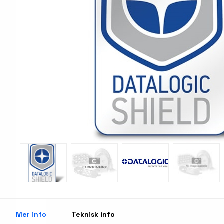
Print & Apply
Etiketthållare och ti
Laseretikett på A4-ark
Kringutrustning
Förbrukning bläckstr
Tillbehör skrivare
Varningsetiketter
RFID Handdatorer
Batteridrivna arbets
RFID Skrivare
NB-serien
RFID Etiketter
PC-serien
Fasta RFID Läsare
Tillbehör arbetsstat
RFID antenner
Mer info
Teknisk info