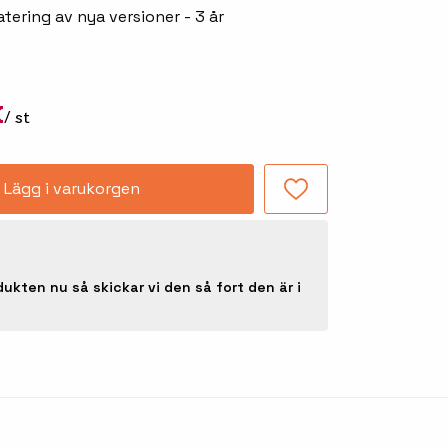
tering av nya versioner - 3 år
Tillbehör truckdatorer
och pekskärmar
K
/ st
Lägg i varukorgen
-handdatorer
dukten nu så skickar vi den så fort den är i
Besökssystem
-
kodsläsare
WMS - Lagersystem
-etiketter
Seagull Scientific
BarTender
-färgband
Loftware NiceLabel