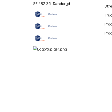
SE-182 36 Danderyd
Str
Truc
Pro
Pro