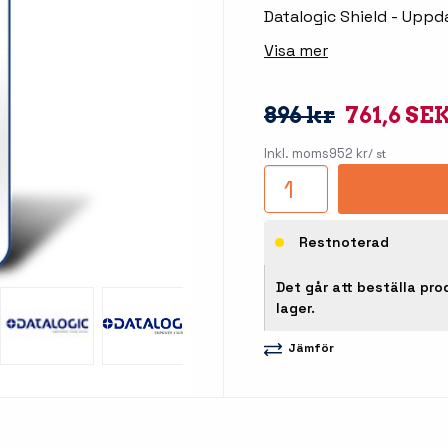
llbehör
Datalogic Shield - Uppda
åleskrivare
Visa mer
896 kr
761,6 SE
Inkl. moms
952 kr
/ st
Restnoterad
stationer
Etikettprogram
Outlet
Det går att beställa pro
lager.
Mobile Device Management
Outlet
streck
Paketlösningar
Jämför
Outlet
ioner
Tillbehör etikettprogram
Outlet