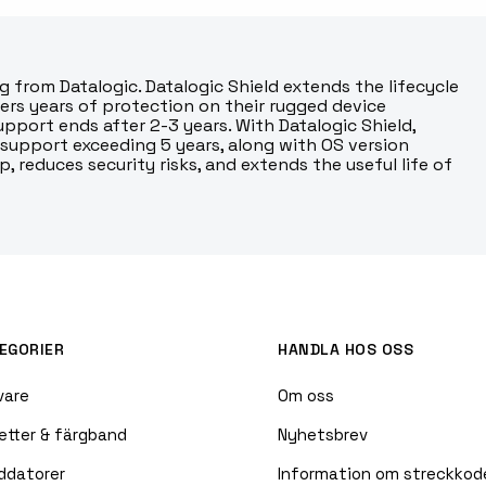
g from Datalogic. Datalogic Shield extends the lifecycle
ers years of protection on their rugged device
pport ends after 2-3 years. With Datalogic Shield,
support exceeding 5 years, along with OS version
, reduces security risks, and extends the useful life of
EGORIER
HANDLA HOS OSS
vare
Om oss
etter & färgband
Nyhetsbrev
ddatorer
Information om streckkod