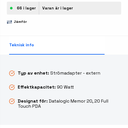
66 i lager
Varan är i lager
Jämför
Teknisk info
Typ av enhet:
Strömadapter - extern
Effektkapacitet:
90 Watt
Designat för:
Datalogic Memor 20, 20 Full
Touch PDA