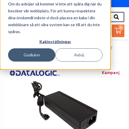
Om du avböjer så kommer vi inte att spåra dig när du
010-162 61 95
besöker vår webbplats. För att kunna respektera
dina önskemål måste vi dock placera en kaka i din
webbläsare så att våra system kan se till att du inte
0
spåras.
Kakinställningar
Startsida
Handdatorer
Tillbehör Handdatorer
Datalogic - Strömadapter - 90 Watt
Godkänn
Avböj
Kampanj