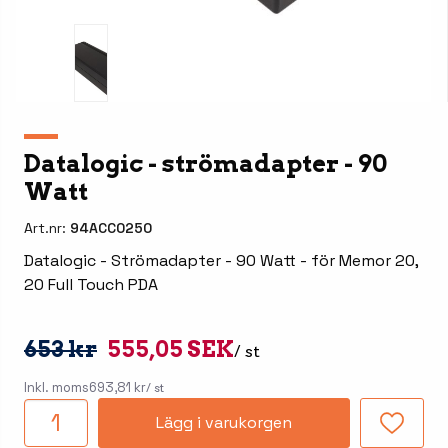
Datalogic - strömadapter - 90
Watt
Art.nr:
94ACC0250
Datalogic - Strömadapter - 90 Watt - för Memor 20,
20 Full Touch PDA
653 kr
555,05 SEK
/ st
Inkl. moms
693,81 kr
/ st
Lägg i varukorgen