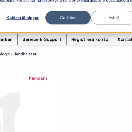
ebbplats. För att kunna respektera dina önskemål måste vi dock placera 
ösningar för professionell informationshantering och märk
.
Kakinställningar
Godkänn
Avböj
ärken
Service & Support
Registrera konto
Konta
logic - Handhölster
Kampanj
r
Handhållna streckkodsläsare
Handda
odsoriginal
Bordsskanners
Tablet
Fingerskanners
Weara
rullar för
Streckkodsverifierare
Tillbe
Tillbehör streckkodsläsare
Tillbeh