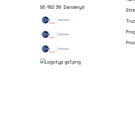
SE-182 36 Danderyd
Str
Truc
Pro
Pro