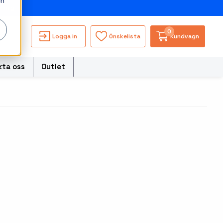
en
ning
0
Logga in
Önskelista
Kundvagn
kta oss
Outlet
torer
Besökssystem
Truckdatorerer och
s
fordonsdatorer
WMS - Lagersystem
ble Computers
Ruggade tablets
hör handdatorer
Pekskärmsdatorer
ör tablets
Pekskärmar