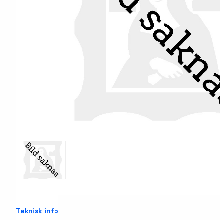
Print & Apply
Etiketthållare och ti
Laseretikett på A4-ark
Kringutrustning
Förbrukning bläckstr
Tillbehör skrivare
Varningsetiketter
RFID Handdatorer
Batteridrivna arbets
RFID Skrivare
NB-serien
RFID Etiketter
PC-serien
Fasta RFID Läsare
Tillbehör arbetsstat
RFID antenner
Teknisk info