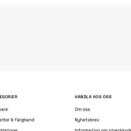
EGORIER
HANDLA HOS OSS
vare
Om oss
etter & färgband
Nyhetsbrev
ddatorer
Information om streckkod