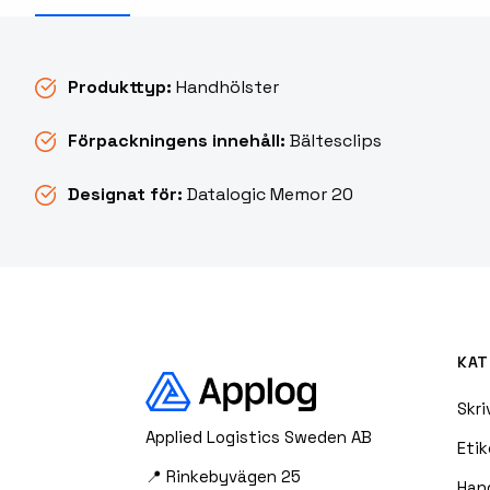
RFID Streckkodsläsare
Produkttyp:
Handhölster
Förpackningens innehåll:
Bältesclips
Designat för:
Datalogic Memor 20
KAT
Skri
Applied Logistics Sweden AB
Etik
📍 Rinkebyvägen 25
Han