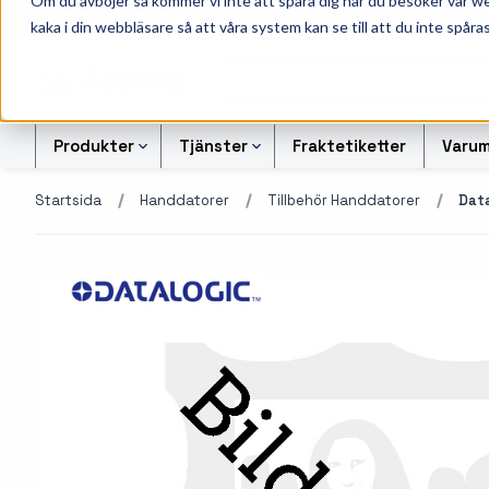
Om du avböjer så kommer vi inte att spåra dig när du besöker vår w
010-162 61 95
L
kaka i din webbläsare så att våra system kan se till att du inte spåras
Produkter
Tjänster
Fraktetiketter
Varum
Startsida
Handdatorer
Tillbehör Handdatorer
Data
Etikettskrivare
Svart-vita etiketter
Kontrollsiffran Kalkylato
Etiketter
Armbandsskrivare
Färgetiketter
Offertförfrågan Streckk
Färgband
Kortskrivare
Tryckta etiketter
Transportetiketter
Industriella
Alukett etiketter
Kvittorullar och kassa
bläckstråleskrivare
företag
Otryckta etiketter