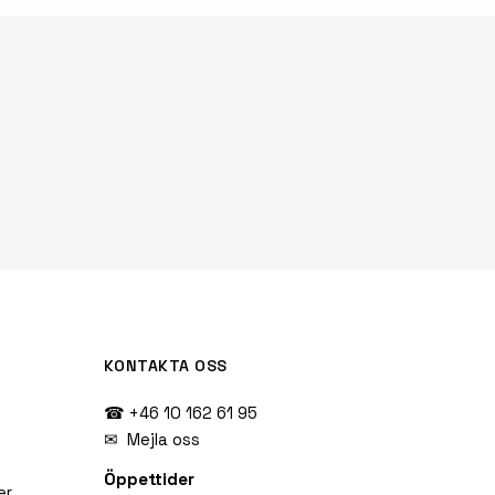
KONTAKTA OSS
☎ +46 10 162 61 95
✉
Mejla oss
Öppettider
er