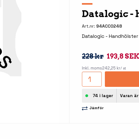
llbehör
Datalogic -
åleskrivare
Art.nr:
94ACC0248
Datalogic - Handhölster
228 kr
193,8 SE
Inkl. moms
242,25 kr
/ st
stationer
Etikettprogram
Outlet
74 i lager
Varan är 
Mobile Device Management
Outlet
streck
Paketlösningar
Jämför
Outlet
ioner
Tillbehör etikettprogram
Outlet