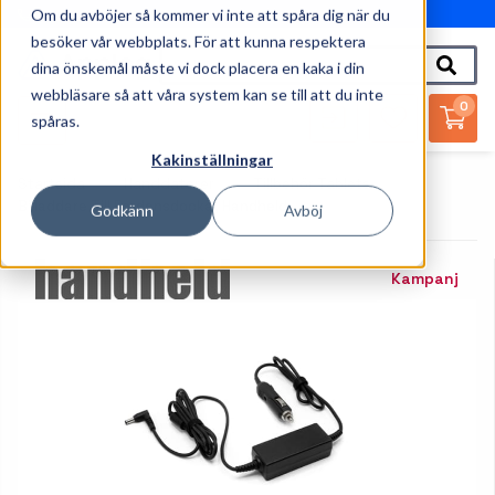
Om du avböjer så kommer vi inte att spåra dig när du
010-162 61 95
besöker vår webbplats. För att kunna respektera
dina önskemål måste vi dock placera en kaka i din
webbläsare så att våra system kan se till att du inte
0
spåras.
Kakinställningar
Startsida
Handdatorer
Tillbehör Tablets
Billaddare Till Fordonsdocka, Handheld
Godkänn
Avböj
Kampanj