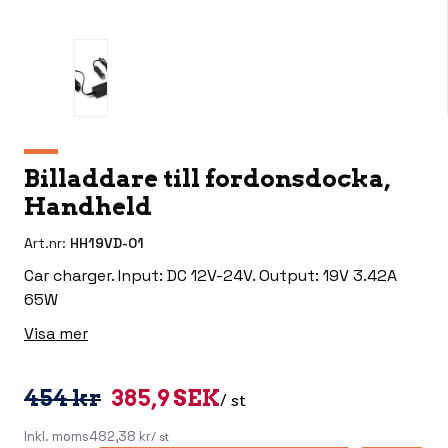
Billaddare till fordonsdocka,
Handheld
Art.nr:
HH19VD-01
Car charger. Input: DC 12V-24V. Output: 19V 3.42A
65W
Visa mer
454 kr
385,9 SEK
/ st
Inkl. moms
482,38 kr
/ st