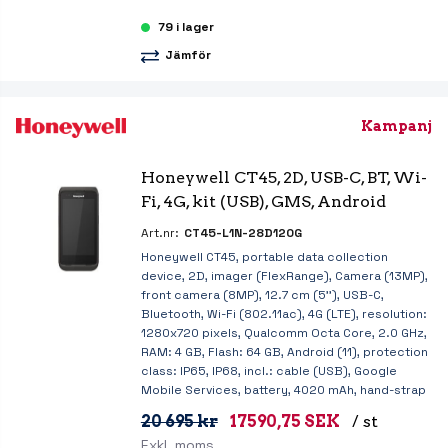
79 i lager
Jämför
Kampanj
Honeywell CT45, 2D, USB-C, BT, Wi-
Fi, 4G, kit (USB), GMS, Android
Art.nr:
CT45-L1N-28D120G
Honeywell CT45, portable data collection
device, 2D, imager (FlexRange), Camera (13MP),
front camera (8MP), 12.7 cm (5''), USB-C,
Bluetooth, Wi-Fi (802.11ac), 4G (LTE), resolution:
1280x720 pixels, Qualcomm Octa Core, 2.0 GHz,
RAM: 4 GB, Flash: 64 GB, Android (11), protection
class: IP65, IP68, incl.: cable (USB), Google
Mobile Services, battery, 4020 mAh, hand-strap
20 695 kr
17590,75 SEK
/ st
Exkl. moms