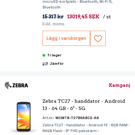
microSD-kortplats - Bluetooth, Wi-Fi 5,
Bluetooth
15 317 kr
13019,45 SEK
/ st
Exkl. moms
Lägg i varukorgen
1 i lager
Jämför
Kampanj
Zebra TC27 - handdator - Android 
13 - 64 GB - 6" - 5G
Art.nr:
WCMTB-T27B6ABC2-A6
Zebra TC27 - Handdator - Android 13 - 6GB RAM -
64GB Flash - 6" FHD pekskärm -