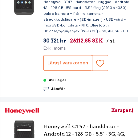
Honeywell CT47 - Handdator - ruggad - Android
12 - 128 GB UFS card - 5.5" färg (2160 x 1080) -
bakre kamera + främre kamera -
streckkodsläsare - (2D-imager) - USB-värd -
microSD-kortplats - NFC, Bluetooth,
802.11a/b/g/n/ac/ax (Wi-Fi 6E) - 3G, 4G, 5G - LTE
30 721 kr
26112,85 SEK
/ st
Exkl. moms
Lägg i varukorgen
49 i lager
Jämför
Kampanj
Honeywell CT47 - handdator - 
Android 12 - 128 GB - 5.5" - 3G, 4G, 