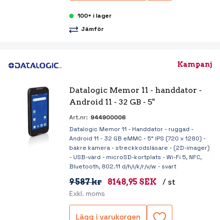
100+ i lager
Jämför
Kampanj
Datalogic Memor 11 - handdator - 
Android 11 - 32 GB - 5"
Art.nr:
944900006
Datalogic Memor 11 - Handdator - ruggad -
Android 11 - 32 GB eMMC - 5" IPS (720 x 1280) -
bakre kamera - streckkodsläsare - (2D-imager)
- USB-värd - microSD-kortplats - Wi-Fi 5, NFC,
Bluetooth, 802.11 d/h/i/k/r/v/w - svart
9 587 kr
8148,95 SEK
/ st
Exkl. moms
Lägg i varukorgen