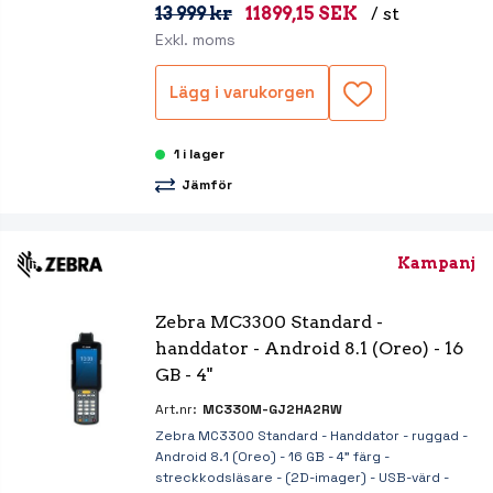
13 999 kr
11899,15 SEK
/ st
Exkl. moms
Lägg i varukorgen
1 i lager
Jämför
Kampanj
Zebra MC3300 Standard - 
handdator - Android 8.1 (Oreo) - 16 
GB - 4"
Art.nr:
MC330M-GJ2HA2RW
Zebra MC3300 Standard - Handdator - ruggad -
Android 8.1 (Oreo) - 16 GB - 4" färg -
streckkodsläsare - (2D-imager) - USB-värd -