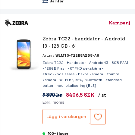
Jämför
Kampanj
Zebra TC22 - handdator - Android 
13 - 128 GB - 6"
Art.nr:
WLMT0-T22B8ABD8-A6
Zebra TC22 - Handdator - Android 13 - 8GB RAM
- 128GB Flash - 6" FHD pekskärm -
streckkodsläsare - bakre kamera + främre
kamera - Wi-Fi 6E, NFC, Bluetooth - standard
batteri med lokalisering (BLE)
9 890 kr
8406,5 SEK
/ st
Exkl. moms
Lägg i varukorgen
100+ i lager