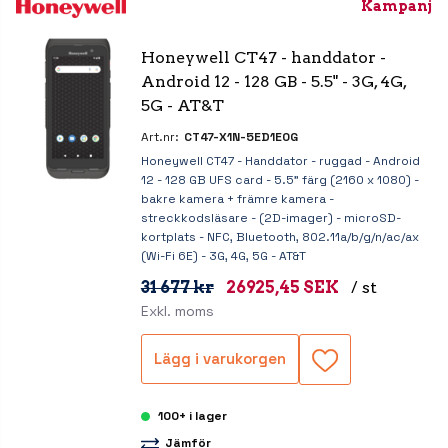
Kampanj
Honeywell CT47 - handdator - 
Android 12 - 128 GB - 5.5" - 3G, 4G, 
5G - AT&T
Art.nr:
CT47-X1N-5ED1E0G
Honeywell CT47 - Handdator - ruggad - Android
12 - 128 GB UFS card - 5.5" färg (2160 x 1080) -
bakre kamera + främre kamera -
streckkodsläsare - (2D-imager) - microSD-
kortplats - NFC, Bluetooth, 802.11a/b/g/n/ac/ax
(Wi-Fi 6E) - 3G, 4G, 5G - AT&T
31 677 kr
26925,45 SEK
/ st
Exkl. moms
Lägg i varukorgen
100+ i lager
Jämför