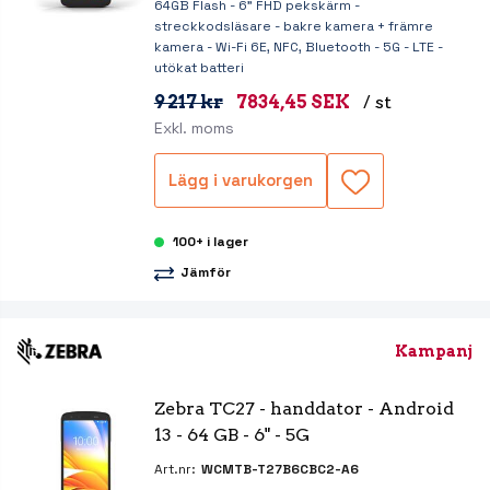
64GB Flash - 6" FHD pekskärm -
streckkodsläsare - bakre kamera + främre
kamera - Wi-Fi 6E, NFC, Bluetooth - 5G - LTE -
utökat batteri
9 217 kr
7834,45 SEK
/ st
Exkl. moms
Lägg i varukorgen
100+ i lager
Jämför
Kampanj
Zebra TC27 - handdator - Android 
13 - 64 GB - 6" - 5G
Art.nr:
WCMTB-T27B6CBC2-A6