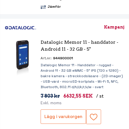
Jämför
Kampanj
Datalogic Memor 11 - handdator - 
Android 11 - 32 GB - 5"
Art.nr:
944900001
Datalogic Memor 11 - Handdator - ruggad -
Android 11 - 32 GB eMMC - 5" IPS (720 x 1280) -
bakre kamera - streckkodsläsare - (2D-imager)
- USB-värd - microSD-kortplats - Wi-Fi 5, NFC,
Bluetooth, 802.11 d/h/i/k/r/v/w - svart
7 803 kr
6632,55 SEK
/ st
Exkl. moms
Lägg i varukorgen