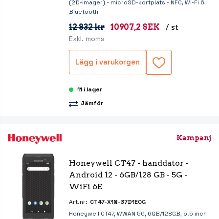
(2D-imager) - microSD-kortplats - NFC, Wi-Fi 6,
Bluetooth
12 832 kr
10907,2 SEK
/ st
Exkl. moms
Lägg i varukorgen
11 i lager
Jämför
Kampanj
Honeywell CT47 - handdator - 
Android 12 - 6GB/128 GB - 5G - 
WiFi 6E
Art.nr:
CT47-X1N-37D1E0G
Honeywell CT47, WWAN 5G, 6GB/128GB, 5.5 inch