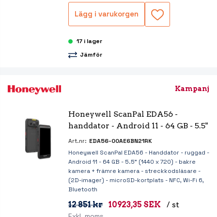
Lägg i varukorgen
17 i lager
Jämför
Kampanj
Honeywell ScanPal EDA56 - 
handdator - Android 11 - 64 GB - 5.5"
Art.nr:
EDA56-00AE6BN21RK
Honeywell ScanPal EDA56 - Handdator - ruggad -
Android 11 - 64 GB - 5.5" (1440 x 720) - bakre
kamera + främre kamera - streckkodsläsare -
(2D-imager) - microSD-kortplats - NFC, Wi-Fi 6,
Bluetooth
12 851 kr
10923,35 SEK
/ st
Exkl. moms