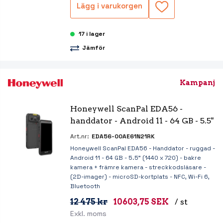
Lägg i varukorgen
17 i lager
Jämför
Kampanj
Honeywell ScanPal EDA56 - 
handdator - Android 11 - 64 GB - 5.5"
Art.nr:
EDA56-00AE61N21RK
Honeywell ScanPal EDA56 - Handdator - ruggad -
Android 11 - 64 GB - 5.5" (1440 x 720) - bakre
kamera + främre kamera - streckkodsläsare -
(2D-imager) - microSD-kortplats - NFC, Wi-Fi 6,
Bluetooth
12 475 kr
10603,75 SEK
/ st
Exkl. moms