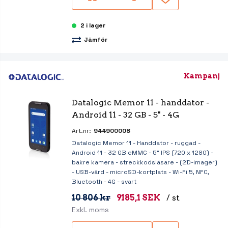
2 i lager
Jämför
Kampanj
Datalogic Memor 11 - handdator - 
Android 11 - 32 GB - 5" - 4G
Art.nr:
944900008
Datalogic Memor 11 - Handdator - ruggad -
Android 11 - 32 GB eMMC - 5" IPS (720 x 1280) -
bakre kamera - streckkodsläsare - (2D-imager)
- USB-värd - microSD-kortplats - Wi-Fi 5, NFC,
Bluetooth - 4G - svart
10 806 kr
9185,1 SEK
/ st
Exkl. moms