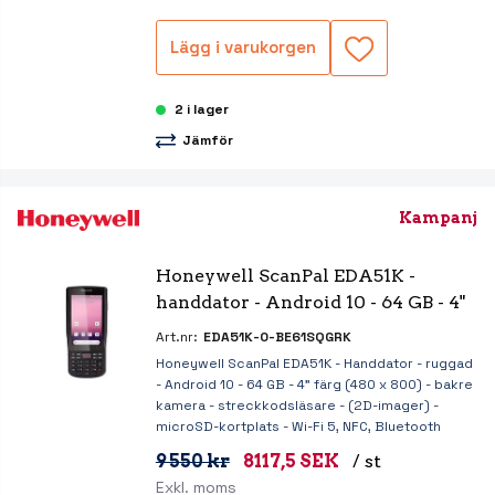
Lägg i varukorgen
2 i lager
Jämför
Kampanj
Honeywell ScanPal EDA51K - 
handdator - Android 10 - 64 GB - 4"
Art.nr:
EDA51K-0-BE61SQGRK
Honeywell ScanPal EDA51K - Handdator - ruggad
- Android 10 - 64 GB - 4" färg (480 x 800) - bakre
kamera - streckkodsläsare - (2D-imager) -
microSD-kortplats - Wi-Fi 5, NFC, Bluetooth
9 550 kr
8117,5 SEK
/ st
Exkl. moms