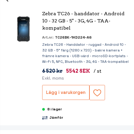
Zebra TC26 - handdator - Android 
10 - 32 GB - 5" - 3G, 4G - TAA-
kompatibel
Art.nr:
TC26BK-1HD224-A6
Zebra TC26 - Handdator - ruggad - Android 10 -
32 GB - 5" färg (1280 x 720) - bakre kamera +
främre kamera - USB-värd - microSD-kortplats -
Wi-Fi 5, NFC, Bluetooth - 3G, 4G - TAA-kompatibel
6 520 kr
5542 SEK
/ st
Exkl. moms
Lägg i varukorgen
8 i lager
Jämför