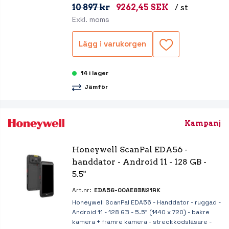
10 897 kr
9262,45 SEK
/ st
Exkl. moms
Lägg i varukorgen
14 i lager
Jämför
Kampanj
Honeywell ScanPal EDA56 - 
handdator - Android 11 - 128 GB - 
5.5"
Art.nr:
EDA56-00AE8BN21RK
Honeywell ScanPal EDA56 - Handdator - ruggad -
Android 11 - 128 GB - 5.5" (1440 x 720) - bakre
kamera + främre kamera - streckkodsläsare -