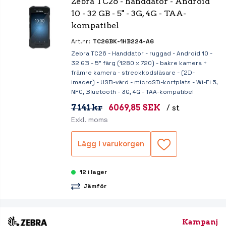
Zebra TC26 - handdator - Android 
10 - 32 GB - 5" - 3G, 4G - TAA-
kompatibel
Art.nr:
TC26BK-1HB224-A6
Zebra TC26 - Handdator - ruggad - Android 10 -
32 GB - 5" färg (1280 x 720) - bakre kamera +
främre kamera - streckkodsläsare - (2D-
imager) - USB-värd - microSD-kortplats - Wi-Fi 5,
NFC, Bluetooth - 3G, 4G - TAA-kompatibel
7 141 kr
6069,85 SEK
/ st
Exkl. moms
Lägg i varukorgen
12 i lager
Jämför
Kampanj