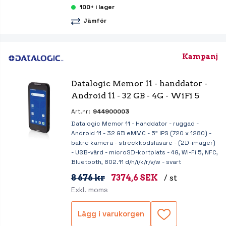
100+ i lager
Jämför
Kampanj
Datalogic Memor 11 - handdator - 
Android 11 - 32 GB - 4G - WiFi 5
Art.nr:
944900003
Datalogic Memor 11 - Handdator - ruggad -
Android 11 - 32 GB eMMC - 5" IPS (720 x 1280) -
bakre kamera - streckkodsläsare - (2D-imager)
- USB-värd - microSD-kortplats - 4G, Wi-Fi 5, NFC,
Bluetooth, 802.11 d/h/i/k/r/v/w - svart
8 676 kr
7374,6 SEK
/ st
Exkl. moms
Lägg i varukorgen