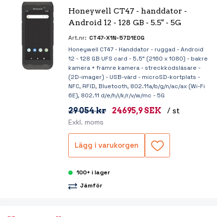
Honeywell CT47 - handdator - 
Android 12 - 128 GB - 5.5" - 5G
Art.nr:
CT47-X1N-57D1E0G
Honeywell CT47 - Handdator - ruggad - Android
12 - 128 GB UFS card - 5.5" (2160 x 1080) - bakre
kamera + främre kamera - streckkodsläsare -
(2D-imager) - USB-värd - microSD-kortplats -
NFC, RFID, Bluetooth, 802.11a/b/g/n/ac/ax (Wi-Fi
6E), 802.11 d/e/h/i/k/r/v/w/mc - 5G
29 054 kr
24695,9 SEK
/ st
Exkl. moms
Lägg i varukorgen
100+ i lager
Jämför