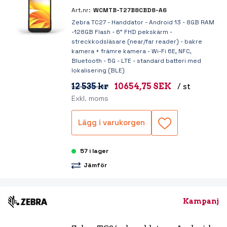
Art.nr:
WCMTB-T27B8CBD8-A6
Zebra TC27 - Handdator - Android 13 - 8GB RAM
-128GB Flash - 6" FHD pekskärm -
streckkodsläsare (near/far reader) - bakre
kamera + främre kamera - Wi-Fi 6E, NFC,
Bluetooth - 5G - LTE - standard batteri med
lokalisering (BLE)
12 535 kr
10654,75 SEK
/ st
Exkl. moms
Lägg i varukorgen
57 i lager
Jämför
Kampanj