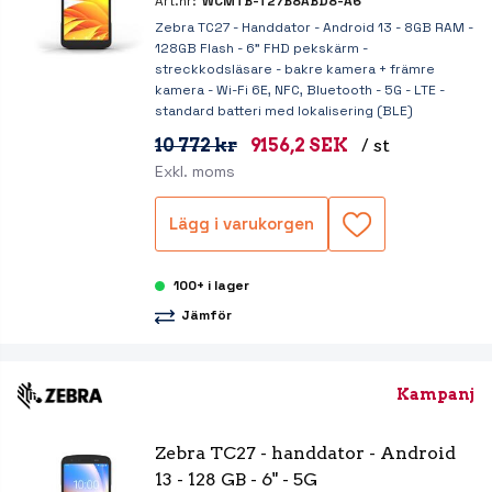
Art.nr:
WCMTB-T27B8ABD8-A6
Zebra TC27 - Handdator - Android 13 - 8GB RAM -
128GB Flash - 6" FHD pekskärm -
streckkodsläsare - bakre kamera + främre
kamera - Wi-Fi 6E, NFC, Bluetooth - 5G - LTE -
standard batteri med lokalisering (BLE)
10 772 kr
9156,2 SEK
/ st
Exkl. moms
Lägg i varukorgen
100+ i lager
Jämför
Kampanj
Zebra TC27 - handdator - Android 
13 - 128 GB - 6" - 5G