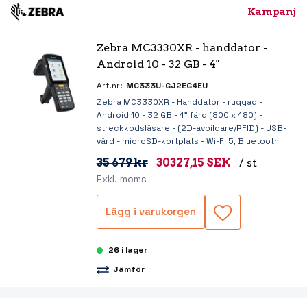
Kampanj
Zebra MC3330XR - handdator - 
Android 10 - 32 GB - 4"
Art.nr:
MC333U-GJ2EG4EU
Zebra MC3330XR - Handdator - ruggad -
Android 10 - 32 GB - 4" färg (800 x 480) -
streckkodsläsare - (2D-avbildare/RFID) - USB-
värd - microSD-kortplats - Wi-Fi 5, Bluetooth
35 679 kr
30327,15 SEK
/ st
Exkl. moms
Lägg i varukorgen
26 i lager
Jämför