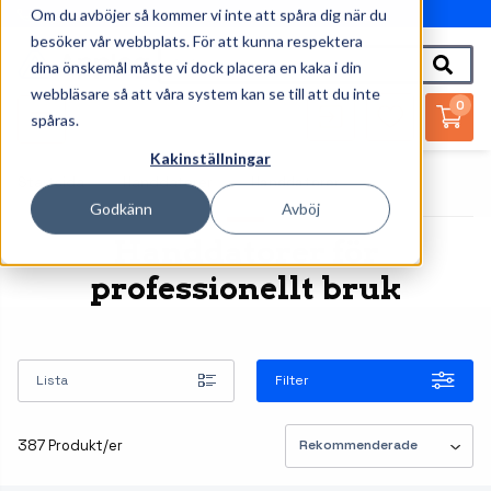
Om du avböjer så kommer vi inte att spåra dig när du
010-162 61 95
besöker vår webbplats. För att kunna respektera
dina önskemål måste vi dock placera en kaka i din
webbläsare så att våra system kan se till att du inte
0
spåras.
Kakinställningar
Startsida
Handdatorer
Handdatorer
Godkänn
Avböj
Handdatorer för
professionellt bruk
Lista
Filter
387 Produkt/er