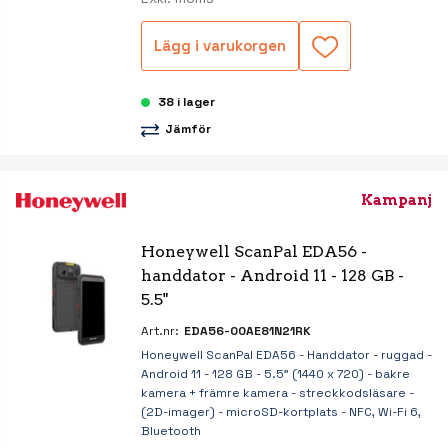
Lägg i varukorgen
38 i lager
Jämför
Kampanj
Honeywell ScanPal EDA56 - 
handdator - Android 11 - 128 GB - 
5.5"
Art.nr:
EDA56-00AE81N21RK
Honeywell ScanPal EDA56 - Handdator - ruggad -
Android 11 - 128 GB - 5.5" (1440 x 720) - bakre
kamera + främre kamera - streckkodsläsare -
(2D-imager) - microSD-kortplats - NFC, Wi-Fi 6,
Bluetooth