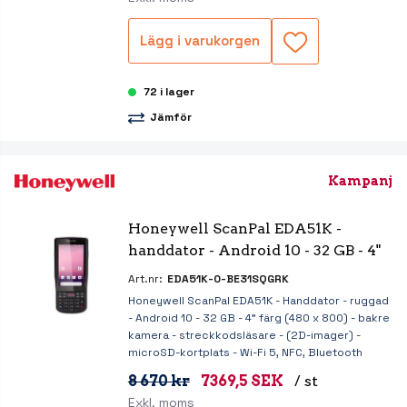
Lägg i varukorgen
72 i lager
Jämför
Kampanj
Honeywell ScanPal EDA51K - 
handdator - Android 10 - 32 GB - 4"
Art.nr:
EDA51K-0-BE31SQGRK
Honeywell ScanPal EDA51K - Handdator - ruggad
- Android 10 - 32 GB - 4" färg (480 x 800) - bakre
kamera - streckkodsläsare - (2D-imager) -
microSD-kortplats - Wi-Fi 5, NFC, Bluetooth
8 670 kr
7369,5 SEK
/ st
Exkl. moms