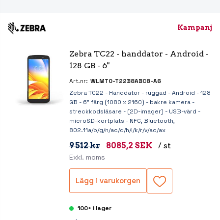
Kampanj
Zebra TC22 - handdator - Android - 
128 GB - 6" 
Art.nr:
WLMT0-T22B8ABC8-A6
Zebra TC22 - Handdator - ruggad - Android - 128
GB - 6" färg (1080 x 2160) - bakre kamera -
streckkodsläsare - (2D-imager) - USB-värd -
microSD-kortplats - NFC, Bluetooth,
802.11a/b/g/n/ac/d/h/i/k/r/v/ac/ax
9 512 kr
8085,2 SEK
/ st
Exkl. moms
Lägg i varukorgen
100+ i lager