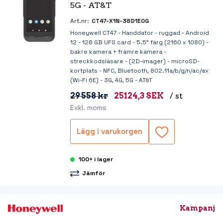
5G - AT&T
Art.nr:
CT47-X1N-38D1E0G
Honeywell CT47 - Handdator - ruggad - Android
12 - 128 GB UFS card - 5.5" färg (2160 x 1080) -
bakre kamera + främre kamera -
streckkodsläsare - (2D-imager) - microSD-
kortplats - NFC, Bluetooth, 802.11a/b/g/n/ac/ax
(Wi-Fi 6E) - 3G, 4G, 5G - AT&T
29 558 kr
25124,3 SEK
/ st
Exkl. moms
Lägg i varukorgen
100+ i lager
Jämför
Kampanj