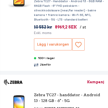
Zebra TC27 - Handdator - Android 13 - 6GB RAM -
64GB Flash - 6" FHD pekskärm -
streckkodsläsare (near/far reader) - bakre
kamera + främre kamera - Wi-Fi 6E, NFC,
Bluetooth - 5G - LTE- standard batteri
10 552 kr
8969,2 SEK
/ st
Exkl. moms
Lägg i varukorgen
100+ i lager
Jämför
Kampanj
Zebra TC27 - handdator - Android 
13 - 128 GB - 6" - 5G