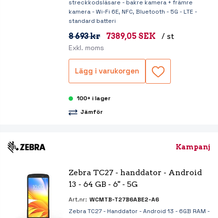
streckkodsläsare - bakre kamera + främre
kamera - Wi-Fi 6E, NFC, Bluetooth - 5G - LTE -
standard batteri
8 693 kr
7389,05 SEK
/ st
Exkl. moms
Lägg i varukorgen
100+ i lager
Jämför
Kampanj
Zebra TC27 - handdator - Android 
13 - 64 GB - 6" - 5G
Art.nr:
WCMTB-T27B6ABE2-A6
Zebra TC27 - Handdator - Android 13 - 6GB RAM -