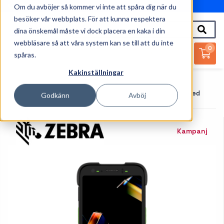
Om du avböjer så kommer vi inte att spåra dig när du
010-162 61 95
besöker vår webbplats. För att kunna respektera
dina önskemål måste vi dock placera en kaka i din
webbläsare så att våra system kan se till att du inte
0
spåras.
Kakinställningar
Startsida
Handdatorer
Handdatorer
Zebra TC701 - Handdator - Android - 128 GB - 6" -AI-Powered
Godkänn
Avböj
Kampanj