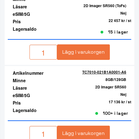
2D Imager SR560 (ToFs)
Läsare
Nej
eSIM/5G
22 457 kr
/ st
Pris
Lagersaldo
15 i lager
Lägg i varukorgen
TC7010-021B1A0001-A6
Artikelnummer
8GB/128GB
Minne
2D Imager SR560
Läsare
Nej
eSIM/5G
17 136 kr
/ st
Pris
Lagersaldo
100+ i lager
Lägg i varukorgen