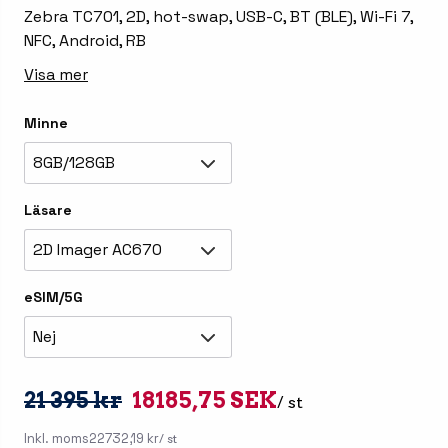
Zebra TC701, 2D, hot-swap, USB-C, BT (BLE), Wi-Fi 7,
NFC, Android, RB
Visa mer
Minne
8GB/128GB
Läsare
2D Imager AC670
eSIM/5G
Nej
21 395 kr
18185,75 SEK
/ st
Inkl. moms
22732,19 kr
/ st