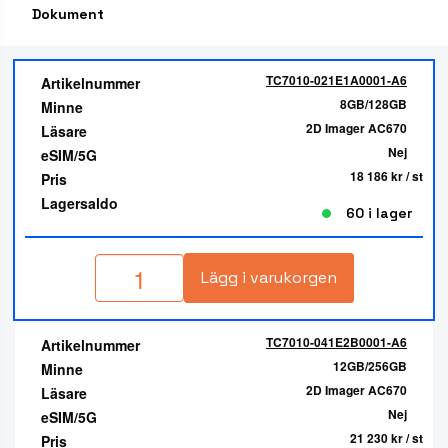
Dokument
TC7010-021E1A0001-A6
Artikelnummer
8GB/128GB
Minne
2D Imager AC670
Läsare
Nej
eSIM/5G
18 186 kr
/ st
Pris
Lagersaldo
60 i lager
Lägg i varukorgen
TC7010-041E2B0001-A6
Artikelnummer
12GB/256GB
Minne
2D Imager AC670
Läsare
Nej
eSIM/5G
21 230 kr
/ st
Pris