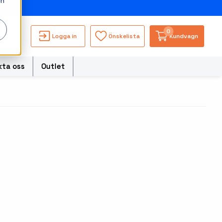
en
ning
0
Logga in
Önskelista
Kundvagn
kta oss
Outlet
torer
Besökssystem
Truckdatorerer och
s
fordonsdatorer
WMS - Lagersystem
ble Computers
Ruggade tablets
hör handdatorer
Pekskärmsdatorer
ör tablets
Pekskärmar