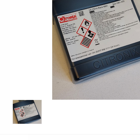
Print & Apply
Etiketthållare och ti
Laseretikett på A4-ark
Kringutrustning
Förbrukning bläckstr
Tillbehör skrivare
Varningsetiketter
RFID Handdatorer
Batteridrivna arbets
RFID Skrivare
NB-serien
RFID Etiketter
PC-serien
Fasta RFID Läsare
Tillbehör arbetsstat
RFID antenner