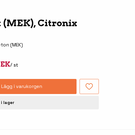
Tillbehör truckdatorer
och pekskärmar
t (MEK), Citronix
eton (MEK)
SEK
/ st
-handdatorer
Lägg i varukorgen
Besökssystem
-
kodsläsare
WMS - Lagersystem
 i lager
-etiketter
Seagull Scientific
BarTender
-färgband
Loftware NiceLabel