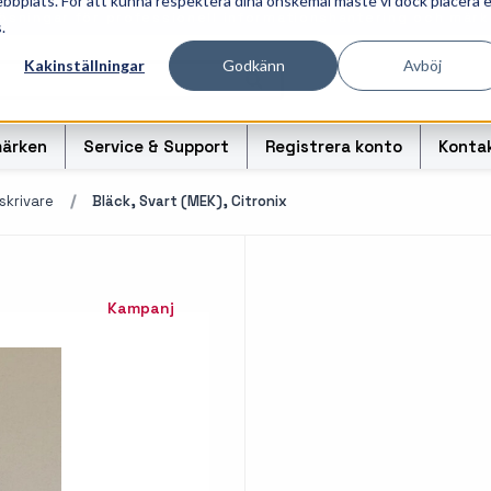
ebbplats. För att kunna respektera dina önskemål måste vi dock placera 
ösningar för professionell informationshantering och märk
.
Kakinställningar
Godkänn
Avböj
ärken
Service & Support
Registrera konto
Konta
skrivare
Bläck, Svart (MEK), Citronix
r
Handhållna streckkodsläsare
Handda
Kampanj
odsoriginal
Bordsskanners
Tablet
Fingerskanners
Weara
rullar för
Streckkodsverifierare
Tillbe
Tillbehör streckkodsläsare
Tillbeh