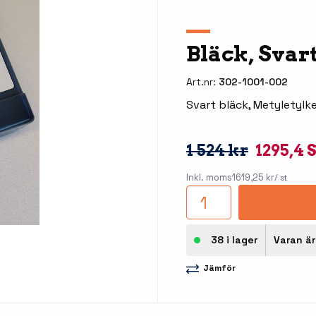
llbehör
åleskrivare
Bläck, Svar
Art.nr:
302-1001-002
Svart bläck, Metyletylk
1 524 kr
1295,4 
Inkl. moms
1619,25 kr
/ st
stationer
Etikettprogram
Outlet
Mobile Device Management
Outlet
streck
38 i lager
Varan är
Paketlösningar
Outlet
Jämför
ioner
Tillbehör etikettprogram
Outlet