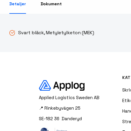
Detaljer
Dokument
RFID Streckkodsläsare
Svart bläck, Metyletylketon (MEK)
KAT
Skri
Applied Logistics Sweden AB
Etik
📍 Rinkebyvägen 25
Han
SE-182 36 Danderyd
Str