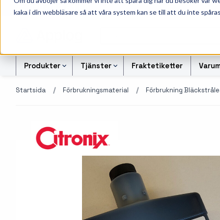
Om du avböjer så kommer vi inte att spåra dig när du besöker vår w
010-162 61 95
L
kaka i din webbläsare så att våra system kan se till att du inte spåras
Produkter
Tjänster
Fraktetiketter
Varum
Startsida
Förbrukningsmaterial
Förbrukning Bläckstråle
Etikettskrivare
Svart-vita etiketter
Kontrollsiffran Kalkylato
Etiketter
Armbandsskrivare
Färgetiketter
Offertförfrågan Streckk
Färgband
Kortskrivare
Tryckta etiketter
Transportetiketter
Industriella
Alukett etiketter
Kvittorullar och kassa
bläckstråleskrivare
företag
Otryckta etiketter