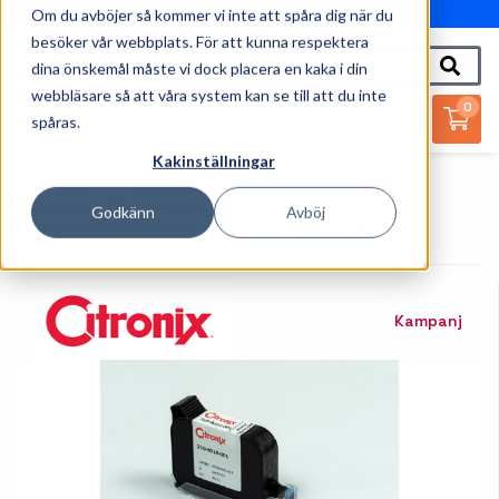
Om du avböjer så kommer vi inte att spåra dig när du
010-162 61 95
besöker vår webbplats. För att kunna respektera
dina önskemål måste vi dock placera en kaka i din
webbläsare så att våra system kan se till att du inte
0
spåras.
Kakinställningar
Startsida
Förbrukningsmaterial
Förbrukning Bläckstråleskrivare
Godkänn
Avböj
CT2000 HP Svart Snabbtorkande Vattenlösligt Bläck
Kampanj