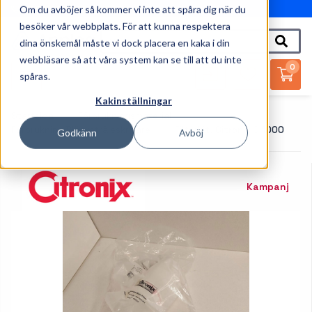
Om du avböjer så kommer vi inte att spåra dig när du
010-162 61 95
besöker vår webbplats. För att kunna respektera
dina önskemål måste vi dock placera en kaka i din
webbläsare så att våra system kan se till att du inte
0
spåras.
Kakinställningar
Startsida
Förbrukningsmaterial
Förbrukning Bläckstråleskrivare
Filterkit, Citronix Ci1000
Godkänn
Avböj
Kampanj